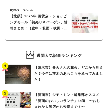
な時間に心が浄化されていく・・・
♪
次のページへ
【北摂】2025年 百貨店・ショッピ
ングモール「初売り＆バーゲン」情
報まとめ！（豊中・箕面・吹田・茨
木・高槻）
週間人気記事ランキング
【茨木市】弁天さんの花火、どこから見え
た？今年は茨木のあちこちを巡ってみまし
た！
【箕面市】ジモトミン・編集部オススメ
「箕面のおいしいランチ」44選 〜おし
ゃれな人気店から穴場まで！〜