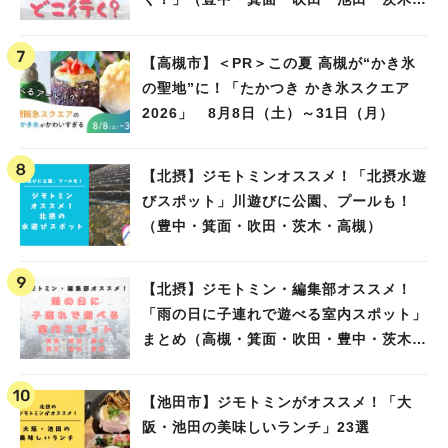
高槻）
【高槻市】＜PR＞この夏 高槻が“かき氷
の聖地”に！「たかつき かき氷スクエア
2026」 8月8日（土）～31日（月）
【北摂】ジモトミンオススメ！「北摂水遊
びスポット」川遊びに公園、プールも！
（豊中・箕面・吹田・茨木・高槻）
【北摂】ジモトミン・編集部オススメ！
「雨の日に子連れで遊べる室内スポット」
まとめ（高槻・箕面・吹田・豊中・茨木・
池田）
【池田市】ジモトミンがオススメ！「大
阪・池田の美味しいランチ」23選