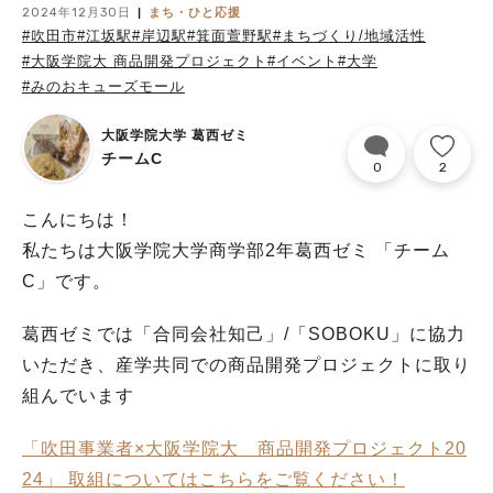
2024年12月30日
まち・ひと応援
#吹田市
#江坂駅
#岸辺駅
#箕面萱野駅
#まちづくり/地域活性
#大阪学院大 商品開発プロジェクト
#イベント
#大学
#みのおキューズモール
大阪学院大学 葛西ゼミ
チームC
0
2
こんにちは！
私たちは大阪学院大学商学部2年葛西ゼミ 「チーム
C」です。
葛西ゼミでは「合同会社知己」/「SOBOKU」に協力
いただき、産学共同での商品開発プロジェクトに取り
組んでいます
「吹田事業者×大阪学院大 商品開発プロジェクト20
24」 取組についてはこちらを
ご覧ください！