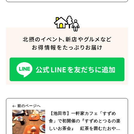
人気のキーワード
#今週どこいく？
#自然とふれあう
#ランチ
#カフェ
#まとめ
#教えたい／教えて投稿記事
#大阪学院大 商品開発プロジェクト
#あなたはどっち？
前のページへ
【池田市】一軒家カフェ「すずめ
舎」で初開催の『すずめとつるの楽
しいお茶会』 紅茶を囲むたおやか