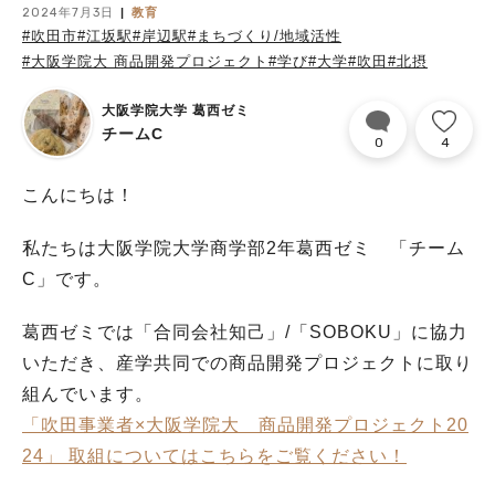
2024年7月3日
教育
#吹田市
#江坂駅
#岸辺駅
#まちづくり/地域活性
#大阪学院大 商品開発プロジェクト
#学び
#大学
#吹田
#北摂
大阪学院大学 葛西ゼミ
チームC
0
4
こんにちは！
私たちは大阪学院大学商学部2年葛西ゼミ 「チーム
C」です。
葛西ゼミでは「合同会社知己」/「SOBOKU」に協力
いただき、産学共同での商品開発プロジェクトに取り
組んでいます。
「吹田事業者×大阪学院大 商品開発プロジェクト20
24」 取組についてはこちらをご覧ください！