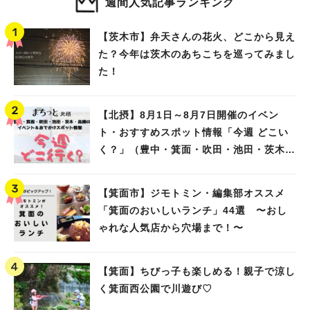
週間人気記事ランキング
【茨木市】弁天さんの花火、どこから見え
た？今年は茨木のあちこちを巡ってみまし
た！
【北摂】8月1日～8月7日開催のイベン
ト・おすすめスポット情報「今週 どこい
く？」（豊中・箕面・吹田・池田・茨木・
高槻）
【箕面市】ジモトミン・編集部オススメ
「箕面のおいしいランチ」44選 〜おし
ゃれな人気店から穴場まで！〜
【箕面】ちびっ子も楽しめる！親子で涼し
く箕面西公園で川遊び♡