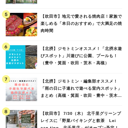
【吹田市】地元で愛される焼肉店！家族で
楽しめる「本日のおすすめ」で大満足の焼
肉時間
【北摂】ジモトミンオススメ！「北摂水遊
びスポット」川遊びに公園、プールも！
（豊中・箕面・吹田・茨木・高槻）
【北摂】ジモトミン・編集部オススメ！
「雨の日に子連れで遊べる室内スポット」
まとめ（高槻・箕面・吹田・豊中・茨木・
池田）
【吹田市】 7/30（木） 北千里グリーンプ
レイスに「野菜バイキングと飲茶 Lei
can ting 北千里店」がオープン予定！