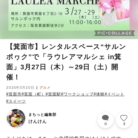
【箕面市】レンタルスペース“サルン
ポヮク”で「ラウレアマルシェ in箕
面」3月27日（木）～29日（土）開
催！
2025年3月20日
グルメ
#箕面市
#箕面（町）
#箕面駅
#ワークショップ
#体験
#イベント
#スイーツ
まちっと編集部
けんけん
0
3