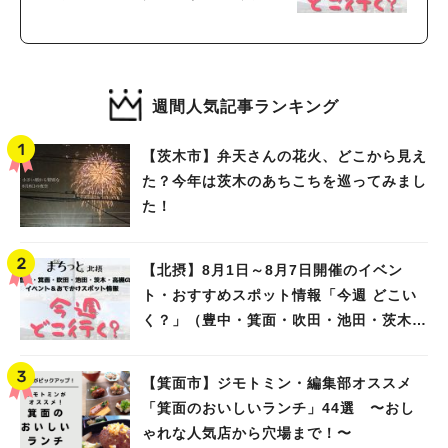
面・吹田・池田・茨木・高槻）
週間人気記事ランキング
【茨木市】弁天さんの花火、どこから見え
た？今年は茨木のあちこちを巡ってみまし
た！
【北摂】8月1日～8月7日開催のイベン
ト・おすすめスポット情報「今週 どこい
く？」（豊中・箕面・吹田・池田・茨木・
高槻）
【箕面市】ジモトミン・編集部オススメ
「箕面のおいしいランチ」44選 〜おし
ゃれな人気店から穴場まで！〜