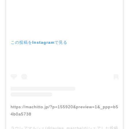
この投稿をInstagramで見る
https://machitto.jp/?p=155920&preview=1&_ppp=b5
4b0a5738
ラウレアマルシェ(@laulea_marche)がシェアした投稿