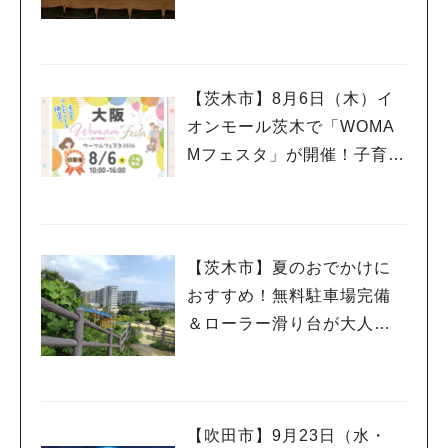
催！テーマは「学校」♪
人気のキーワード
#今週どこいく？
#自然とふれあう
#ランチ
#カフェ
#まとめ
#教えたい／教えて投稿記事
#大阪学院大 商品開発プロジェクト
#あなたはどっち？
【茨木市】8月6日（木）イ
オンモール茨木で「WOMA
Mフェスタ」が開催！子育て
ファミリーにうれしい情報
やプレゼントがいっぱい♪
【茨木市】夏のおでかけに
おすすめ！無料駐車場完備
＆ローラー滑り台が大人気
「彩都西公園」
【吹田市】9月23日（水・