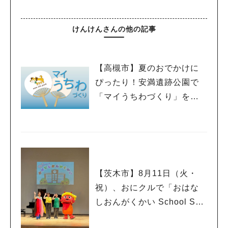
けんけんさんの他の記事
【高槻市】夏のおでかけに
ぴったり！安満遺跡公園で
「マイうちわづくり」を開
催中！
【茨木市】8月11日（火・
祝）、おにクルで「おはな
しおんがくかい School Son
g Ver.2026」が今年も開