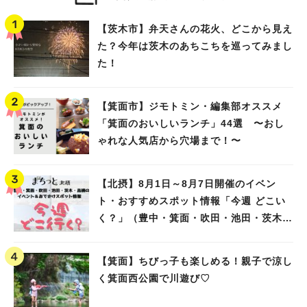
【茨木市】弁天さんの花火、どこから見え
た？今年は茨木のあちこちを巡ってみまし
た！
【箕面市】ジモトミン・編集部オススメ
「箕面のおいしいランチ」44選 〜おし
ゃれな人気店から穴場まで！〜
【北摂】8月1日～8月7日開催のイベン
ト・おすすめスポット情報「今週 どこい
く？」（豊中・箕面・吹田・池田・茨木・
高槻）
【箕面】ちびっ子も楽しめる！親子で涼し
く箕面西公園で川遊び♡