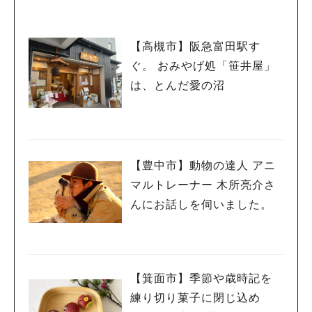
【高槻市】阪急富田駅す
ぐ。 おみやげ処「笹井屋」
は、とんだ愛の沼
【豊中市】動物の達人 アニ
マルトレーナー 木所亮介さ
んにお話しを伺いました。
【箕面市】季節や歳時記を
練り切り菓子に閉じ込め