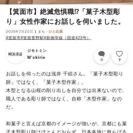
【箕面市】絶滅危惧職⁉「菓子木型彫
り」女性作家にお話しを伺いました。
2025年7月20日
まち・ひと応援
#箕面市
#箕面萱野駅
#新御堂線（国道423号）
ジモトミン
M’ckirie
0
9
お話しを伺ったのは浅井 千絵さん。「菓子木型彫り
師」ではなく、「菓子木型作家」。
木型となる山桜の削り出しを自分では出来ないので、
職人である彫り師ではなく、自称「木型作家」なの
だ。
和菓子と言えば京都のイメージが強いが、京都にも菓
子木型彫り師はほとんどおらず、日本各地に散らばる