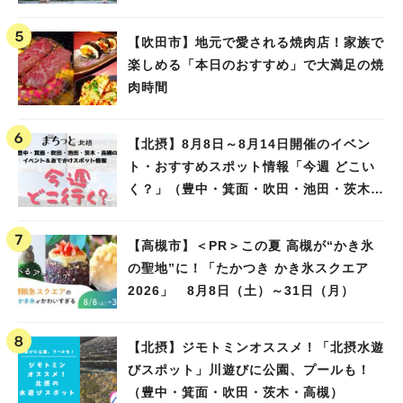
【吹田市】地元で愛される焼肉店！家族で
楽しめる「本日のおすすめ」で大満足の焼
肉時間
【北摂】8月8日～8月14日開催のイベン
ト・おすすめスポット情報「今週 どこい
く？」（豊中・箕面・吹田・池田・茨木・
高槻）
【高槻市】＜PR＞この夏 高槻が“かき氷
の聖地”に！「たかつき かき氷スクエア
2026」 8月8日（土）～31日（月）
【北摂】ジモトミンオススメ！「北摂水遊
びスポット」川遊びに公園、プールも！
（豊中・箕面・吹田・茨木・高槻）