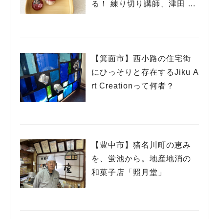
る！ 練り切り講師、津田 孝
子さんにお話しを伺いまし
た。
【箕面市】西小路の住宅街
にひっそりと存在するJiku A
rt Creationって何者？
【豊中市】猪名川町の恵み
を、蛍池から。地産地消の
人気のキーワード
和菓子店「照月堂」
#今週どこいく？
#自然とふれあう
#ランチ
#カフェ
#まとめ
#教えたい／教えて投稿記事
#大阪学院大 商品開発プロジェクト
#あなたはどっち？