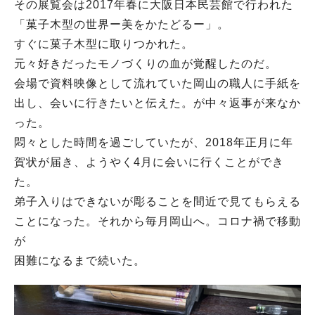
その展覧会は2017年春に大阪日本民芸館で行われた
「菓子木型の世界ー美をかたどるー」。
すぐに菓子木型に取りつかれた。
元々好きだったモノづくりの血が覚醒したのだ。
会場で資料映像として流れていた岡山の職人に手紙を
出し、会いに行きたいと伝えた。が中々返事が来なか
った。
悶々とした時間を過ごしていたが、2018年正月に年
賀状が届き、ようやく4月に会いに行くことができ
た。
弟子入りはできないが彫ることを間近で見てもらえる
ことになった。それから毎月岡山へ。コロナ禍で移動
が
困難になるまで続いた。