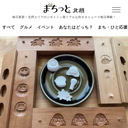
毎日更新！北摂エリアのジモトミン発リアルな街ネタニュース毎日満載！
すべて
グルメ
イベント
あなたはどっち？
まち・ひと応援