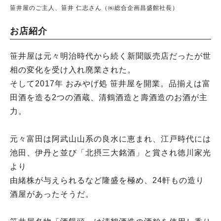
笹井屋のご主人、笹井 仁志さん（㈱総合企画昌盛館社長）
お店紹介
笹井屋は元々明治時代から続く新聞販売店だったが世
相の変化を受け入れ廃業された。
そして2017年 おみやげ処 笹井屋を開業。品揃えは富
田酒を造る2つの酒蔵、清鶴酒造と壽酒造のお酒が主
力。
元々富田は阿武山山系の良水に恵まれ、江戸時代には
池田、伊丹と並び「北摂三大銘酒」と賞され徳川家光
より
由緒株が与えられるなど隆盛を極め、24軒もの造り
酒屋があったそうだ。