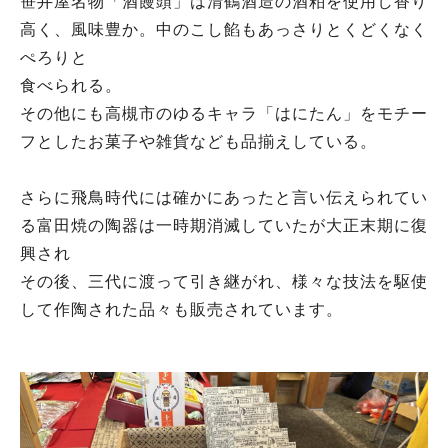
笹井屋名物「酒饅頭」は清鶴酒造の酒粕を使用し香り
高く、風味豊か。中のこし餡もあっさりとくどくなく
ぺろりと
食べられる。
その他にも高槻市のゆるキャラ「はにたん」をモチー
フとしたお菓子や雑貨なども品揃えしている。
さらに飛鳥時代には確かにあったと言い伝えられてい
る富田焼の陶器は一時期消滅していたが大正末期に復
興され
その後、三代に渡って引き継がれ、様々な技法を駆使
して作陶された品々も販売されています。