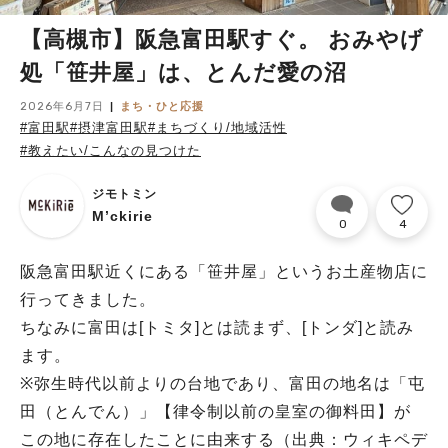
【高槻市】阪急富田駅すぐ。 おみやげ
処「笹井屋」は、とんだ愛の沼
2026年6月7日
まち・ひと応援
#富田駅
#摂津富田駅
#まちづくり/地域活性
#教えたい/こんなの見つけた
ジモトミン
M’ckirie
0
4
阪急富田駅近くにある「笹井屋」というお土産物店に
行ってきました。
ちなみに富田は[トミタ]とは読まず、[トンダ]と読み
ます。
※弥生時代以前よりの台地であり、富田の地名は「屯
田（とんでん）」【律令制以前の皇室の御料田】が
この地に存在したことに由来する（出典：ウィキペデ