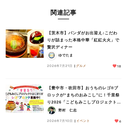
関連記事
【茨木市】パンダがお出迎え♪こだわ
りが詰まった本格中華「紅紅火火」で
贅沢ディナー
ゆでたま
2026年7月21日
グルメ
18
【豊中市・吹田市】おうちのレゴ®ブ
ロックが“まちのおみこし”に！千里祭
り2026「こどもみこしプロジェクト」
が始まります！！
野村 仁志
2026年7月10日
イベント
6