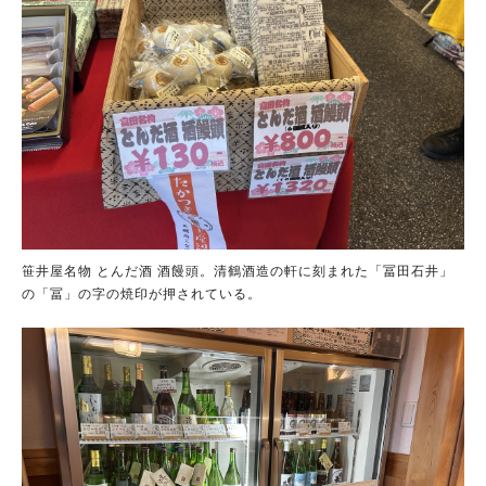
笹井屋名物 とんだ酒 酒饅頭。清鶴酒造の軒に刻まれた「冨田石井」
の「冨」の字の焼印が押されている。