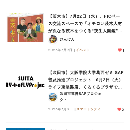
【茨木市】7月22日（水）、FICベー
ス交流スペースで「オモロい茨木人材
が次なる茨木をつくる“茨生人図鑑”」
が開催！
けんけん
2026年7月9日
イベント
1
【吹田市】大阪学院大学葛西ゼミ SAF
普及推進プロジェクト 6月2日（火）
ライフ東淡路店、くるくるプラザで見
吹田市連携SAFプロジェ
学会を実施
クト
2026年7月8日
スマートシティ
2