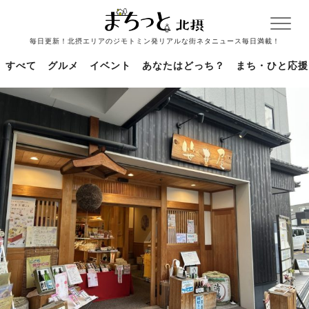
毎日更新！北摂エリアのジモトミン発リアルな街ネタニュース毎日満載！
すべて
グルメ
イベント
あなたはどっち？
まち・ひと応援