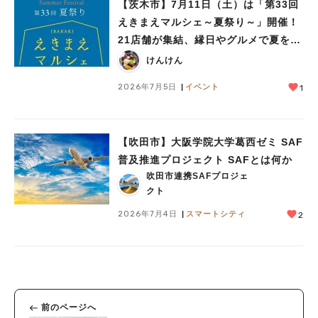
【茨木市】7月11日（土）は「第33回
えきまえマルシェ～夏祭り～」開催！
21店舗が集結、縁日やグルメで夏を満
喫♪
けんけん
2026年7月5日
イベント
1
【吹田市】大阪学院大学葛西ゼミ SAF
普及推進プロジェクト SAFとは何か
吹田市連携SAFプロジェ
クト
2026年7月4日
スマートシティ
2
前のページへ