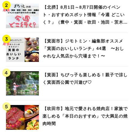
【北摂】8月1日～8月7日開催のイベン
ト・おすすめスポット情報「今週 どこい
く？」（豊中・箕面・吹田・池田・茨木・
高槻）
【箕面市】ジモトミン・編集部オススメ
「箕面のおいしいランチ」44選 〜おし
ゃれな人気店から穴場まで！〜
【箕面】ちびっ子も楽しめる！親子で涼し
く箕面西公園で川遊び♡
【吹田市】地元で愛される焼肉店！家族で
楽しめる「本日のおすすめ」で大満足の焼
肉時間