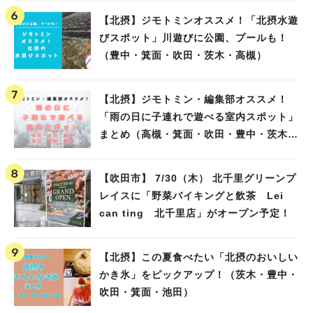
【北摂】ジモトミンオススメ！「北摂水遊
びスポット」川遊びに公園、プールも！
（豊中・箕面・吹田・茨木・高槻）
【北摂】ジモトミン・編集部オススメ！
「雨の日に子連れで遊べる室内スポット」
まとめ（高槻・箕面・吹田・豊中・茨木・
池田）
【吹田市】 7/30（木） 北千里グリーンプ
レイスに「野菜バイキングと飲茶 Lei
can ting 北千里店」がオープン予定！
【北摂】この夏食べたい「北摂のおいしい
かき氷」をピックアップ！（茨木・豊中・
吹田・箕面・池田）