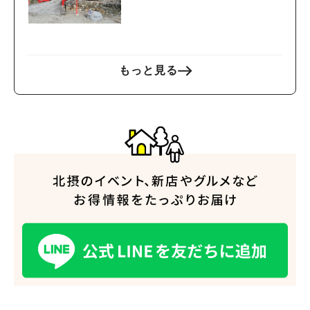
もっと見る
人気のキーワード
#今週どこいく？
#自然とふれあう
#ランチ
#カフェ
#まとめ
#教えたい／教えて投稿記事
#大阪学院大 商品開発プロジェクト
#あなたはどっち？