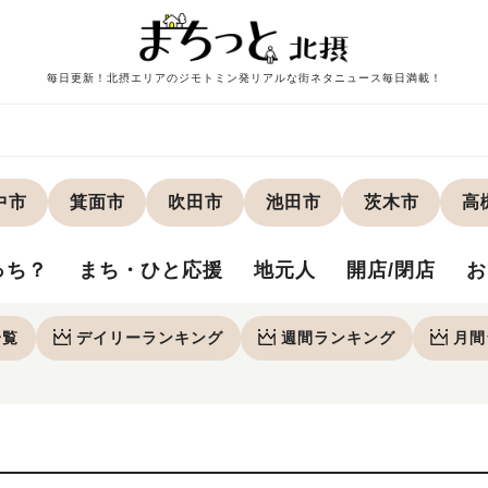
毎日更新！北摂エリアのジモトミン発リアルな街ネタニュース毎日満載！
中市
箕面市
吹田市
池田市
茨木市
高
っち？
まち・ひと応援
地元人
開店/閉店
お
一覧
デイリー
ランキング
週間
ランキング
月間