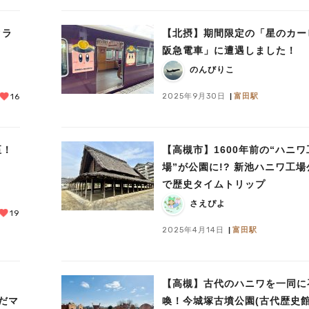
クラ
【北摂】期間限定の「星のカー
阪急電車」に遭遇しました！
のんびりこ
2025年9月30日
富田駅
16
至！
【高槻市】1600年前の“ハニワ
場”が公園に!? 新池ハニワ工場
で歴史タイムトリップ
さえぴよ
19
2025年4月14日
富田駅
【高槻】古代のハニワを一同に
んだマ
喚！今城塚古墳公園(古代歴史館