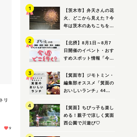
【茨木市】弁天さんの花
火、どこから見えた？今
年は茨木のあちこちを巡
ってみました！
【北摂】8月1日～8月7
日開催のイベント・おす
すめスポット情報「今週
どこいく？」（豊中・箕
面・吹田・池田・茨木・
【箕面市】ジモトミン・
高槻）
編集部オススメ「箕面の
おいしいランチ」44
選 〜おしゃれな人気店
トリ
から穴場まで！〜
【箕面】ちびっ子も楽し
める！親子で涼しく箕面
西公園で川遊び♡
9