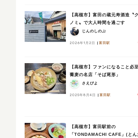
【高槻市】富田の蔵元寿酒造〝
ノミ〟で大人時間を過ごす
じんのしのぶ
2026年1月2日
富田駅
【高槻市】ファンになること必
蕎麦の名店「そば尾形」
さえぴよ
2025年8月4日
富田駅
【高槻市】富田駅前の
「TONDAMACHI CAFE」(と