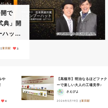
公開で
式典」開
ーハッ
富田駅
3
みや
【高槻市】明治なるほどファク
沼
ーで楽しい大人の工場見学♪
さえぴよ
2026年5月19日
富田駅
4