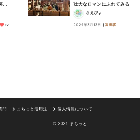
笑顔
壮大なロマンにふれてみる
スト
さえぴよ
2024年3月13日
富田駅
12
質問
まちっと活用法
個人情報について
© 2021 まちっと