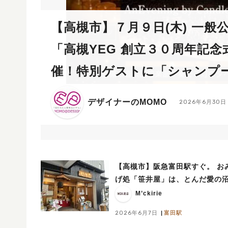
【高槻市】７月９日(木) 一般
「高槻YEG 創立３０周年記念
催！特別ゲストに「シャンプ
ト」も来場！
デザイナーのMOMO
2026年6月30日
【高槻市】阪急富田駅すぐ。 お
げ処「笹井屋」は、とんだ愛の
M’ckirie
2026年6月7日
富田駅