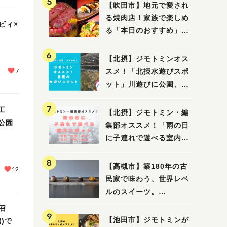
【吹田市】地元で愛され
る焼肉店！家族で楽しめ
ビィ×
る「本日のおすすめ」で
大満足の焼肉時間
【北摂】ジモトミンオス
7
スメ！「北摂水遊びスポ
ット」川遊びに公園、プ
ールも！（豊中・箕面・
吹田・茨木・高槻）
工
【北摂】ジモトミン・編
公園
集部オススメ！「雨の日
に子連れで遊べる室内ス
ポット」まとめ（高槻・
箕面・吹田・豊中・茨
【高槻市】築180年の古
12
木・池田）
民家で味わう、世界レベ
ルのスイーツ。
「HALO,（アロ）」が7
召
月3日にオープン！（教
【池田市】ジモトミンが
)で