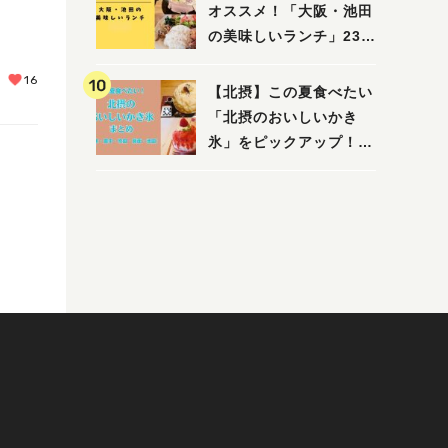
えたい/教えて）
オススメ！「大阪・池田
の美味しいランチ」23
選
16
【北摂】この夏食べたい
「北摂のおいしいかき
氷」をピックアップ！
（茨木・豊中・吹田・箕
面・池田）