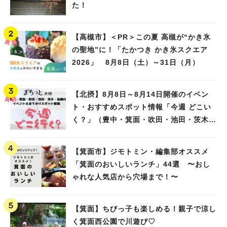
た！
【高槻市】＜PR＞この夏 高槻が“かき氷
の聖地”に！「たかつき かき氷スクエア
2026」 8月8日（土）～31日（月）
【北摂】8月8日～8月14日開催のイベン
ト・おすすめスポット情報「今週 どこい
く？」（豊中・箕面・吹田・池田・茨木・
高槻）
【箕面市】ジモトミン・編集部オススメ
「箕面のおいしいランチ」44選 〜おし
ゃれな人気店から穴場まで！〜
【箕面】ちびっ子も楽しめる！親子で涼し
く箕面西公園で川遊び♡