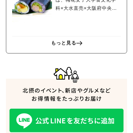
科×大水直売×大阪府中央卸
売市場のコラボ商品「海老
チリ＆海老タル」の2種食べ
比べはいかが？！
もっと見る