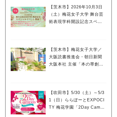
【茨木市】2026年10月3日
（土）梅花女子大学 舞台芸
術表現学科開設記念スペシ
ャルイベント開催！ 俳優≪
望海風斗氏≫が特別講師と
して登壇！
【茨木市】梅花女子大学／
大阪読書推進会・朝日新聞
大阪本社 主催「本の帯創作
コンクール」において、絵
本の帯づくりワークショッ
プ開催！
【吹田市】5/30（土）～5/3
1（日）ららぽーとEXPOCI
TY 梅花学園「2Day Campu
s」 体験ワークショップ開