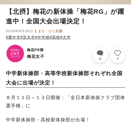
【北摂】梅花の新体操「梅花RG」が躍
進中！全国大会出場決定！
2025年8月28日
まち・ひと応援
#豊中市
#茨木市
#中学校
#高校
#大学
梅花PR隊
梅花女子
0
1
中学新体操部・高等学校新体操部それぞれ全国
大会に出場が決定！
８月１１日～１３日開催：「全日本新体操クラブ団体
選手権」に
中学新体操部・高校新体操部が出場！