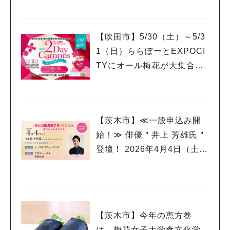
催！
【吹田市】5/30（土）～5/3
1（日）ららぽーとEXPOCI
TYにオール梅花が大集合！
【2Day Campus ルビーフェ
スタ】
【茨木市】≪一般申込み開
始！≫ 俳優＂井上 芳雄氏＂
登壇！ 2026年4月4日（土）
梅花女子大学 舞台芸術表現
学科 開設記念スペシャルイ
ベント
【茨木市】今年の恵方巻
は、梅花女子大学食文化学