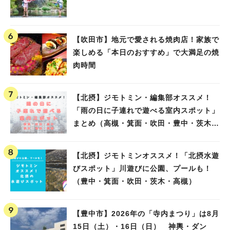
【吹田市】地元で愛される焼肉店！家族で
楽しめる「本日のおすすめ」で大満足の焼
肉時間
【北摂】ジモトミン・編集部オススメ！
「雨の日に子連れで遊べる室内スポット」
まとめ（高槻・箕面・吹田・豊中・茨木・
池田）
【北摂】ジモトミンオススメ！「北摂水遊
びスポット」川遊びに公園、プールも！
（豊中・箕面・吹田・茨木・高槻）
【豊中市】2026年の「寺内まつり」は8月
15日（土）・16日（日） 神輿・ダン