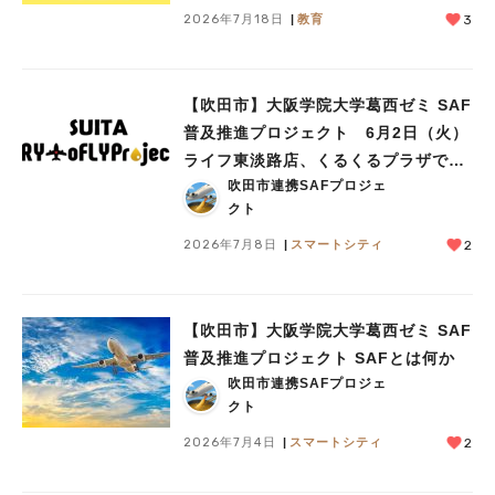
人気のキーワード
2026年7月18日
教育
3
#今週どこいく？
#自然とふれあう
#ランチ
#カフェ
#まとめ
#教えたい／教えて投稿記事
#大阪学院大 商品開発プロジェクト
#あなたはどっち？
【吹田市】大阪学院大学葛西ゼミ SAF
普及推進プロジェクト 6月2日（火）
ライフ東淡路店、くるくるプラザで見
吹田市連携SAFプロジェ
学会を実施
クト
2026年7月8日
スマートシティ
2
【吹田市】大阪学院大学葛西ゼミ SAF
普及推進プロジェクト SAFとは何か
吹田市連携SAFプロジェ
クト
2026年7月4日
スマートシティ
2