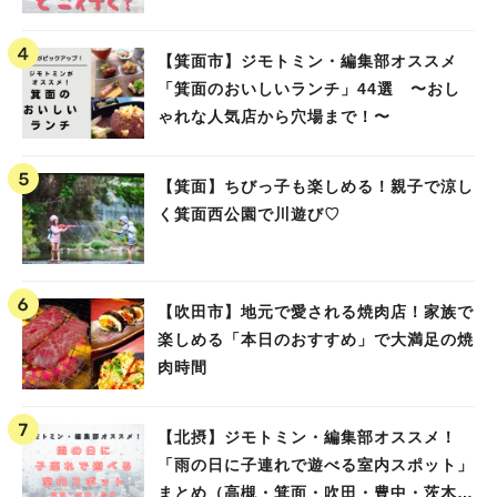
高槻）
【箕面市】ジモトミン・編集部オススメ
「箕面のおいしいランチ」44選 〜おし
ゃれな人気店から穴場まで！〜
【箕面】ちびっ子も楽しめる！親子で涼し
く箕面西公園で川遊び♡
【吹田市】地元で愛される焼肉店！家族で
楽しめる「本日のおすすめ」で大満足の焼
肉時間
【北摂】ジモトミン・編集部オススメ！
「雨の日に子連れで遊べる室内スポット」
まとめ（高槻・箕面・吹田・豊中・茨木・