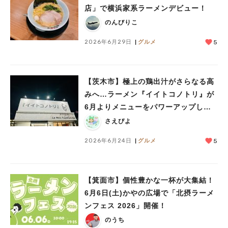
店」で横浜家系ラーメンデビュー！
のんびりこ
2026年6月29日
グルメ
5
【茨木市】極上の鶏出汁がさらなる高
みへ…ラーメン『イイトコノトリ』が
6月よりメニューをパワーアップして
います！
さえぴよ
2026年6月24日
グルメ
5
【箕面市】個性豊かな一杯が大集結！
6月6日(土)かやの広場で「北摂ラーメ
ンフェス 2026」開催！
のうち