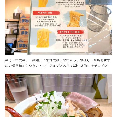
麺は「中太麺」「細麺」「平打太麺」の中から。やはり『当店おすす
めの標準麺』ということで「アルプスの星＃12中太麺」をチョイス