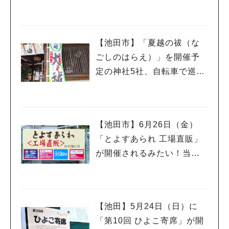
イベント「こども服リユー
ス」もあるんだって
【池田市】「夏越の祓（な
ごしのはらえ）」を開催予
定の神社5社、自転車で巡っ
てきました♪
【池田市】6月26日（金）
「とよすあられ 工場直販」
が開催されるみたい！当日
は午前8時から整理券が配ら
れるんだって
【池田】5月24日（日）に
「第10回 ひよこ寄席」が開