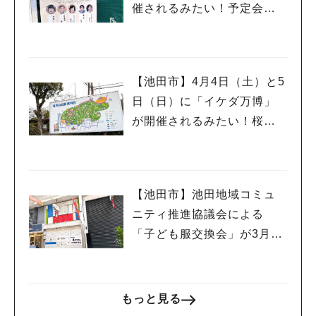
催されるみたい！予定会場
は落語に縁の深い「西光
寺」さんです♪
【池田市】4月4日（土）と5
日（日）に「イケダ万博」
が開催されるみたい！桜も
ほころぶ季節にもう一度万
博気分を楽しんでみては♪
【池田市】池田地域コミュ
ニティ推進協議会による
「子ども服交換会」が3月29
日(日)に開催されるようです
人気のキーワード
#今週どこいく？
#自然とふれあう
#ランチ
#カフェ
#まとめ
もっと見る
#教えたい／教えて投稿記事
#大阪学院大 商品開発プロジェクト
#あなたはどっち？