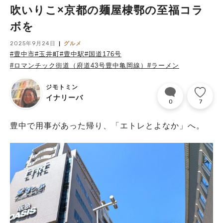
吹いりこ×京都の麺屋棣鄂の至福コラ
ボを
2025年9月24日
グルメ
#豊中市
#玉井町
#豊中駅
#国道176号
#ロマンチック街道（府道43号豊中亀岡線）
#ラーメン
ジモトミン
イナリーバ
0
7
豊中で用事があった帰り、「エトレとよなか」へ。