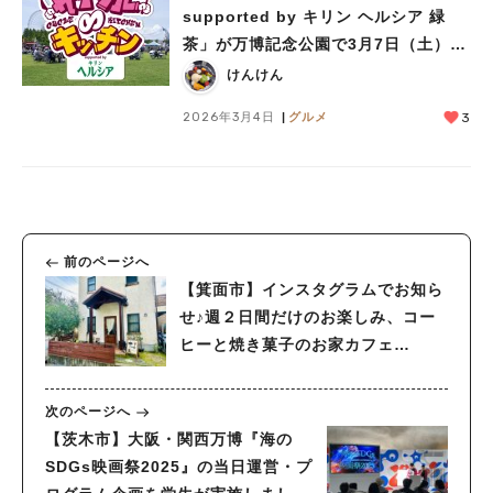
supported by キリン ヘルシア 緑
茶」が万博記念公園で3月7日（土）、
8日（日）に開催！
けんけん
2026年3月4日
グルメ
3
前のページへ
【箕面市】インスタグラムでお知ら
せ♪週２日間だけのお楽しみ、コー
ヒーと焼き菓子のお家カフェ
「Zimt」（ツィムト）
次のページへ
【茨木市】大阪・関西万博『海の
SDGs映画祭2025』の当日運営・プ