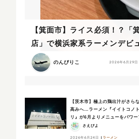
【箕面市】ライス必須！？「
店」で横浜家系ラーメンデビ
のんびりこ
2026年6月29日
【茨木市】極上の鶏出汁がさら
高みへ…ラーメン『イイトコノ
リ』が6月よりメニューをパワー
プしています！
さえぴよ
2026年6月24日
ラーメン