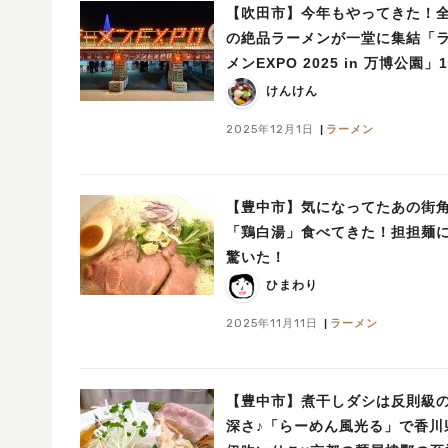
【吹田市】今年もやってきた！
の絶品ラーメンが一堂に集結「
メンEXPO 2025 in 万博公園」
30日（火）まで開催中！
けんけん
2025年12月1日
ラーメン
【豊中市】気になってたあの街
「鶏白湯」食べてきた！担担麺
驚いた！
ひまわり
2025年11月11日
ラーメン
【豊中市】煮干しダシは反則級
深さ♪「らーめん風光る」で香川