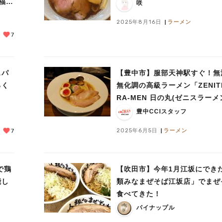
福コ
咲
2025年8月16日
ラーメン
7
スパ
【豊中市】服部天神駅すぐ！無
ろく
無化調の高級ラーメン「ZENIT
RA-MEN 日の丸(ゼニスラーメ
ノマル)」
豊中CCIスタッフ
2025年6月5日
ラーメン
7
で鶏
【吹田市】今年1月江坂にでき
能し
類みなまぜそば江坂店」でまぜ
食べてきた！
パイナップル