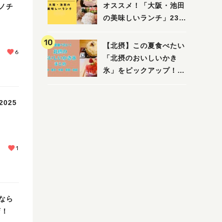
えたい/教えて）
オススメ！「大阪・池田
ノチ
の美味しいランチ」23
選
【北摂】この夏食べたい
6
「北摂のおいしいかき
氷」をピックアップ！
（茨木・豊中・吹田・箕
面・池田）
025
1
なら
店！