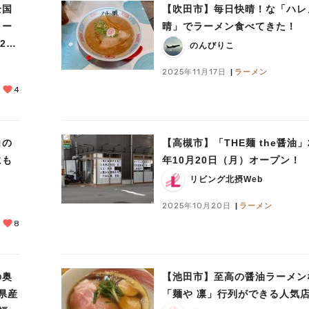
全国
【吹田市】毎日快晴！な「ハレ
ラー
晴」でラーメン食べてきた！
12月
のんびりこ
2025年11月17日
ラーメン
4
角の
【高槻市】「THE麺 the醤油」2
にも
年10月20日（月）オープン！
リビング北摂Web
2025年10月20日
ラーメン
8
の奥
【池田市】至高の醤油ラーメン
県産
「麺や 凛」行列ができる人気