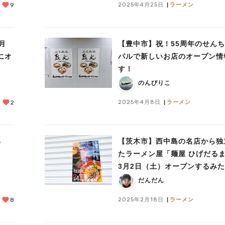
2025年4月25日
ラーメン
9
月
【豊中市】祝！55周年のせん
にオ
パルで新しいお店のオープン情
す！
のんびりこ
2025年4月8日
ラーメン
2
ろ
【茨木市】西中島の名店から独
たラーメン屋「麺屋 ひげだる
3月2日（土）オープンするみ
だんだん
2025年2月18日
ラーメン
8