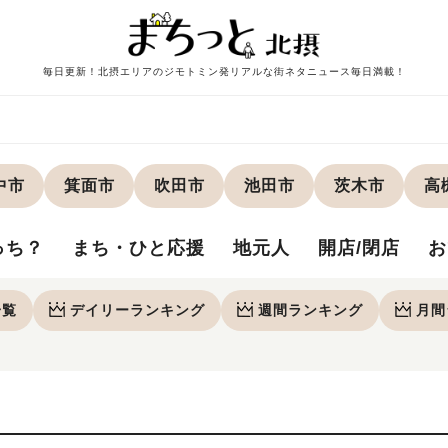
毎日更新！北摂エリアのジモトミン発リアルな街ネタニュース毎日満載！
中市
箕面市
吹田市
池田市
茨木市
高
っち？
まち・ひと応援
地元人
開店/閉店
お
一覧
デイリー
ランキング
週間
ランキング
月間