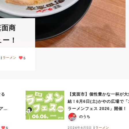
箕面商
ュー！
ラーメン
5
なる
【箕面市】個性豊かな一杯が大
ト
結！6月6日(土)かやの広場で
アッ
ラーメンフェス 2026」開催！
のうち
2026年6月5日
ラーメン
5