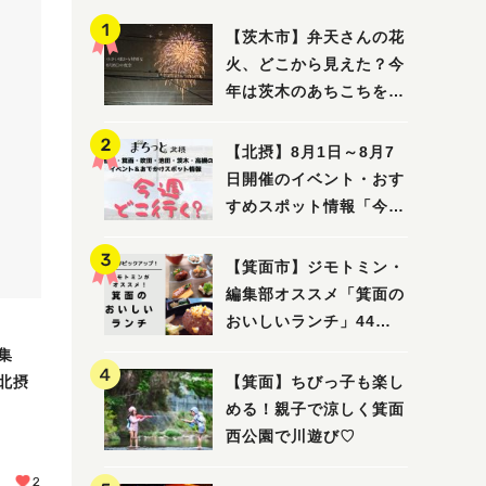
【茨木市】弁天さんの花
火、どこから見えた？今
年は茨木のあちこちを巡
ってみました！
【北摂】8月1日～8月7
日開催のイベント・おす
すめスポット情報「今週
どこいく？」（豊中・箕
面・吹田・池田・茨木・
【箕面市】ジモトミン・
高槻）
編集部オススメ「箕面の
おいしいランチ」44
選 〜おしゃれな人気店
集
から穴場まで！〜
「北摂
【箕面】ちびっ子も楽し
める！親子で涼しく箕面
西公園で川遊び♡
2