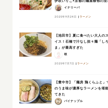
伊吹いりこ×京都の麺屋棣鄂の至
ラボを
イナリーバ
2025年9月24日
ラーメン
【池田市】夏に食べたい大人の
イス！石橋で汁なし担々麺「し
ま」が最高すぎた
咲
2025年7月7日
ラーメン
【豊中市】「麺房 鶏くらふと」
のうま味が濃厚なラーメンを堪
てきた
パイナップル