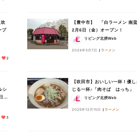
阪吹
【豊中市】 「白ラーメン 南
ープ
2月6日（金）オープン！
リビング北摂Web
2026年3月7日
ラーメン
2
【吹田市】おいしい一杯！優し
ヘルシ
じる一杯♪「肉そば はっち」
日
リビング北摂Web
2025年12月15日
ラーメン
3