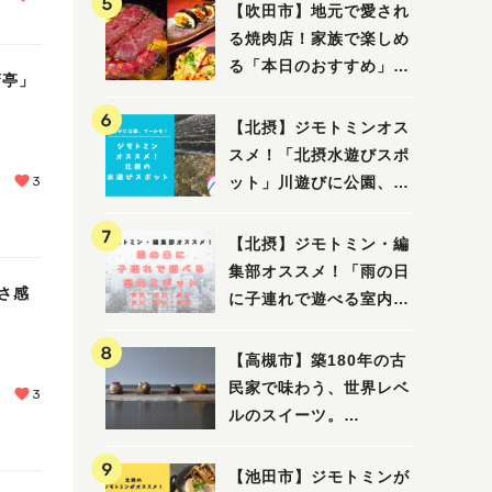
【吹田市】地元で愛され
る焼肉店！家族で楽しめ
る「本日のおすすめ」で
蛮亭」
大満足の焼肉時間
【北摂】ジモトミンオス
スメ！「北摂水遊びスポ
3
ット」川遊びに公園、プ
ールも！（豊中・箕面・
吹田・茨木・高槻）
【北摂】ジモトミン・編
集部オススメ！「雨の日
さ感
に子連れで遊べる室内ス
ポット」まとめ（高槻・
箕面・吹田・豊中・茨
【高槻市】築180年の古
木・池田）
民家で味わう、世界レベ
3
ルのスイーツ。
「HALO,（アロ）」が7
月3日にオープン！（教
【池田市】ジモトミンが