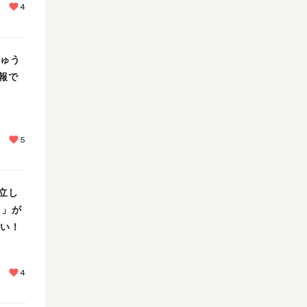
4
ちゅう
報で
5
立し
ま」が
たい！
4