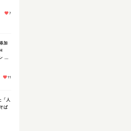
7
添加
H
ン ヒ
11
た「人
そば