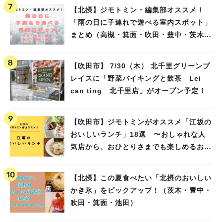
【北摂】ジモトミン・編集部オススメ！
「雨の日に子連れで遊べる室内スポット」
まとめ（高槻・箕面・吹田・豊中・茨木・
池田）
【吹田市】 7/30（木） 北千里グリーンプ
レイスに「野菜バイキングと飲茶 Lei
can ting 北千里店」がオープン予定！
【吹田市】ジモトミンがオススメ「江坂の
おいしいランチ」18選 〜おしゃれな人
気店から、おひとりさまでも楽しめるお店
まで〜
【北摂】この夏食べたい「北摂のおいしい
かき氷」をピックアップ！（茨木・豊中・
吹田・箕面・池田）