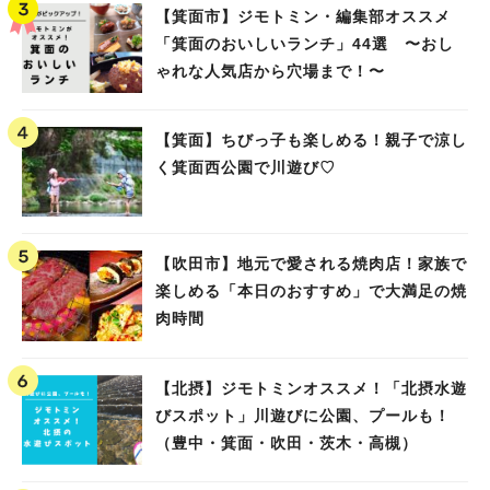
【箕面市】ジモトミン・編集部オススメ
「箕面のおいしいランチ」44選 〜おし
ゃれな人気店から穴場まで！〜
【箕面】ちびっ子も楽しめる！親子で涼し
く箕面西公園で川遊び♡
【吹田市】地元で愛される焼肉店！家族で
楽しめる「本日のおすすめ」で大満足の焼
肉時間
【北摂】ジモトミンオススメ！「北摂水遊
びスポット」川遊びに公園、プールも！
（豊中・箕面・吹田・茨木・高槻）