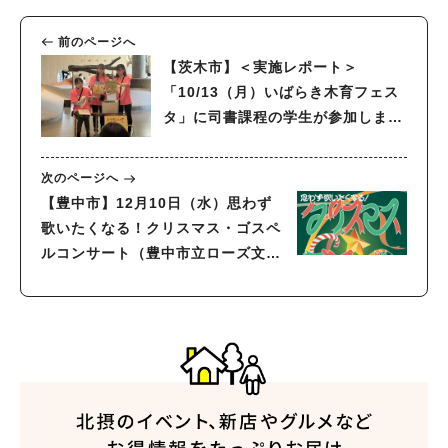
前のページへ
【茨木市】＜実施レポート＞
「10/13（月）いばらき木育フェス
タ」に司書課程の学生が参加しまし
た！
次のページへ
【豊中市】12月10日（水）思わず
歌いたくなる！クリスマス・ゴスペ
ルコンサート（豊中市立ローズ文化
ホール）
人気のキーワード
#今週どこいく？
#自然とふれあう
#ランチ
#カフェ
#まとめ
#教えたい／教えて投稿記事
#大阪学院大 商品開発プロジェクト