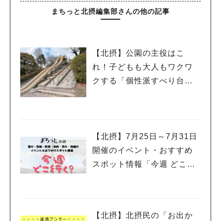
まちっと北摂編集部さんの他の記事
【北摂】公園の主役はこ
れ！子どもも大人もワクワ
クする「個性派すべり台」
を集めてみました
【北摂】7月25日～7月31日
開催のイベント・おすすめ
スポット情報「今週 どこい
く？」（豊中・箕面・吹
田・池田・茨木・高槻）
【北摂】北摂民の「お出か