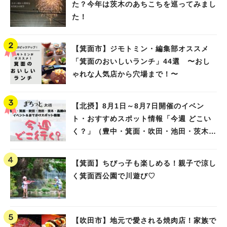
た？今年は茨木のあちこちを巡ってみまし
た！
【箕面市】ジモトミン・編集部オススメ
「箕面のおいしいランチ」44選 〜おし
ゃれな人気店から穴場まで！〜
【北摂】8月1日～8月7日開催のイベン
ト・おすすめスポット情報「今週 どこい
く？」（豊中・箕面・吹田・池田・茨木・
高槻）
【箕面】ちびっ子も楽しめる！親子で涼し
く箕面西公園で川遊び♡
【吹田市】地元で愛される焼肉店！家族で