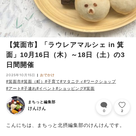
【箕面市】「ラウレアマルシェ in 箕
面」10月16日（木）～18日（土）の3
日間開催
2025年10月15日
おでかけ
#箕面市
#箕面（町）
#子育て
#マタニティ
#ワークショップ
#アート
#子連れ
#イベント
#ショッピング
#箕面
まちっと編集部
けんけん
0
2
こんにちは、まちっと北摂編集部のけんけんです。