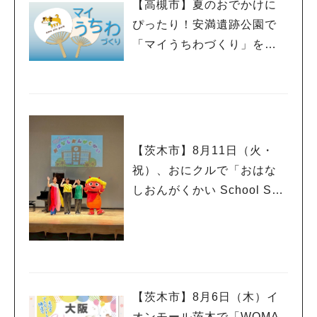
【高槻市】夏のおでかけに
ぴったり！安満遺跡公園で
「マイうちわづくり」を開
催中！
【茨木市】8月11日（火・
祝）、おにクルで「おはな
しおんがくかい School Son
g Ver.2026」が今年も開
催！テーマは「学校」♪
【茨木市】8月6日（木）イ
オンモール茨木で「WOMA