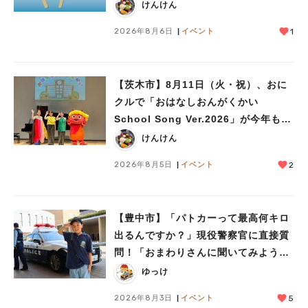
けんけん
2026年8月6日
イベント
1
【茨木市】8月11日（火・祝）、おに
クルで「おはなしおんがくかい
School Song Ver.2026」が今年も開
催！テーマは「学校」♪
けんけん
2026年8月5日
イベント
2
【豊中市】「パトカーって最高何キロ
出るんですか？」現役警察官に直接質
問！「おまわりさんに聞いてみよう」
に参加しました
ゆっけ
2026年8月3日
イベント
5