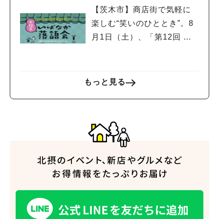
【茨木市】商店街で気軽に
楽しむ“笑いのひととき”。8
月1日（土）、「第12回 い
ばなか落語会」が開催！
もっと見る
人気のキーワード
#今週どこいく？
#自然とふれあう
#ランチ
#カフェ
#まとめ
#教えたい／教えて投稿記事
#大阪学院大 商品開発プロジェクト