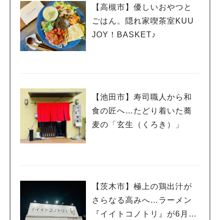
【高槻市】優しいおやつと
ごはん。隠れ家喫茶室KUU
JOY！BASKET♪
【池田市】寿司職人から和
食の匠へ…たどり着いた蕎
麦の「玄生（くろき）」
【茨木市】極上の鶏出汁が
さらなる高みへ…ラーメン
『イイトコノトリ』が6月よ