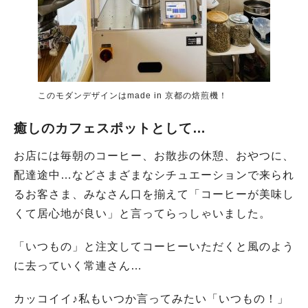
このモダンデザインはmade in 京都の焙煎機！
癒しのカフェスポットとして…
人気のキーワード
お店には毎朝のコーヒー、お散歩の休憩、おやつに、
#今週どこいく？
#自然とふれあう
#ランチ
#カフェ
#まとめ
#教えたい／教えて投稿記事
#大阪学院大 商品開発プロジェクト
配達途中…などさまざまなシチュエーションで来られ
#あなたはどっち？
るお客さま、みなさん口を揃えて「コーヒーが美味し
くて居心地が良い」と言ってらっしゃいました。
「いつもの」と注文してコーヒーいただくと風のよう
に去っていく常連さん…
カッコイイ♪私もいつか言ってみたい「いつもの！」