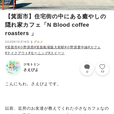
【箕面市】住宅街の中にある癒やしの
隠れ家カフェ「N Blood coffee
roasters 」
2025年10月14日
グルメ
#箕面市
#小野原西
#箕面船場阪大前駅
#小野原豊中線
#カフェ
#テイクアウト
#モーニング
#スイーツ
ジモトミン
さえぴよ
0
17
こんにちわ。さえぴよです。
以前、近所のお友達が教えてくれた小さなカフェなの