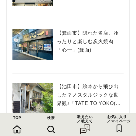
りメニューをパワーアップ
しています！
【箕面市】隠れた名店、ゆ
ったりと楽しむ炭火焼肉
「心一」(箕面)
【池田市】絵本から飛び出
した？ノスタルジックな世
界観♪「TATE TO YOKO(た
てとよこ) -cafe +zakka-」
教えたい
お気に入り
TOP
検索
／教えて
／マイページ