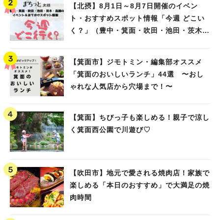
【北摂】8月1日～8月7日開催のイベン
ト・おすすめスポット情報「今週 どこい
く？」（豊中・箕面・吹田・池田・茨木・
高槻）
【箕面市】ジモトミン・編集部オススメ
「箕面のおいしいランチ」44選 〜おし
ゃれな人気店から穴場まで！〜
【箕面】ちびっ子も楽しめる！親子で涼し
く箕面西公園で川遊び♡
【吹田市】地元で愛される焼肉店！家族で
楽しめる「本日のおすすめ」で大満足の焼
肉時間