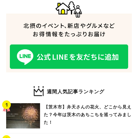
人気のキーワード
#今週どこいく？
#自然とふれあう
#ランチ
#カフェ
#まとめ
#教えたい／教えて投稿記事
#大阪学院大 商品開発プロジェクト
#あなたはどっち？
週間人気記事ランキング
【茨木市】弁天さんの花火、どこから見え
た？今年は茨木のあちこちを巡ってみまし
た！