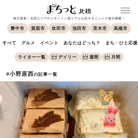
毎日更新！北摂エリアのジモトミン発リアルな街ネタニュース毎日満載！
豊中市
箕面市
吹田市
池田市
茨木市
高槻市
すべて
グルメ
イベント
あなたはどっち？
まち・ひと応援
ライター一覧
デイリー
週間
月間
#小野原西
の記事一覧