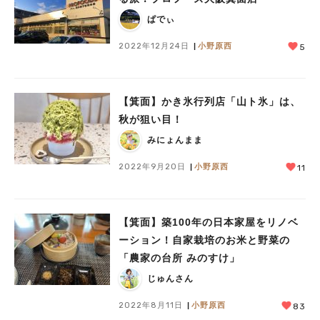
ぱでぃ
2022年12月24日
小野原西
5
【箕面】かき氷行列店「山ト氷」は、
秋が狙い目！
みにょんまま
2022年9月20日
小野原西
11
【箕面】築100年の日本家屋をリノベ
ーション！自家栽培のお米と野菜の
「農家の台所 みのすけ」
じゅんさん
2022年8月11日
小野原西
83