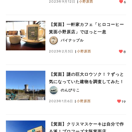
2023年9月12日
小野原西
6
【箕面】一軒家カフェ「ヒロコーヒー
箕面小野原店」でほっと一息
パイナップル
2023年2月3日
小野原西
8
【箕面】謎の巨大ロウソク！？ずっと
気になっていた建物を調査してみた！
のんびりこ
2023年1月6日
小野原西
19
【箕面】クリスマスケーキは自分で作
る派！プロフーズ大阪箕面店