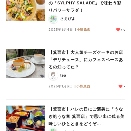
の「SYLPHY SALADE」で味わう彩
りパワーサラダ！
さえぴよ
2025年6月4日
小野原西
13
【箕面市】大人気チーズケーキのお店
「デリチュース」にカフェスペースあ
るの知ってた？
tea
2025年1月8日
小野原西
7
【箕面市】ハレの日にご褒美に「うな
ぎ処うな富 箕面店」で思い出に残る美
味しいひとときをどうぞ…