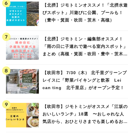
【北摂】ジモトミンオススメ！「北摂水遊
びスポット」川遊びに公園、プールも！
（豊中・箕面・吹田・茨木・高槻）
【北摂】ジモトミン・編集部オススメ！
「雨の日に子連れで遊べる室内スポット」
まとめ（高槻・箕面・吹田・豊中・茨木・
池田）
【吹田市】 7/30（木） 北千里グリーンプ
レイスに「野菜バイキングと飲茶 Lei
can ting 北千里店」がオープン予定！
【吹田市】ジモトミンがオススメ「江坂の
おいしいランチ」18選 〜おしゃれな人
気店から、おひとりさまでも楽しめるお店
まで〜