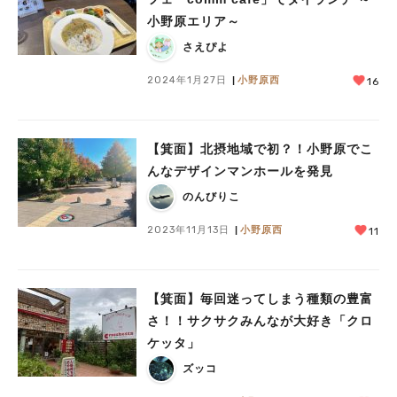
小野原エリア～
さえぴよ
2024年1月27日
小野原西
16
【箕面】北摂地域で初？！小野原でこ
んなデザインマンホールを発見
のんびりこ
2023年11月13日
小野原西
11
【箕面】毎回迷ってしまう種類の豊富
さ！！サクサクみんなが大好き「クロ
ケッタ」
ズッコ