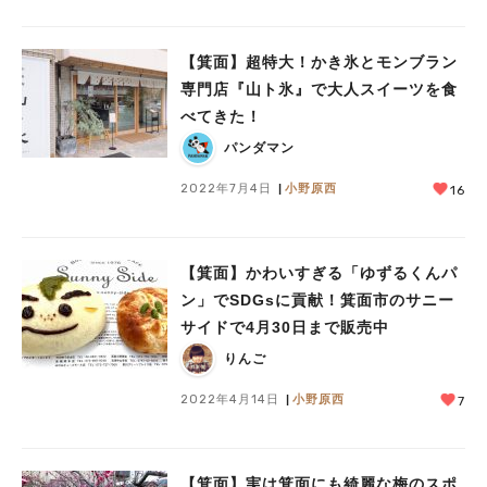
【箕面】超特大！かき氷とモンブラン
専門店『山ト氷』で大人スイーツを食
べてきた！
パンダマン
2022年7月4日
小野原西
16
【箕面】かわいすぎる「ゆずるくんパ
ン」でSDGsに貢献！箕面市のサニー
サイドで4月30日まで販売中
りんご
2022年4月14日
小野原西
7
【箕面】実は箕面にも綺麗な梅のスポ