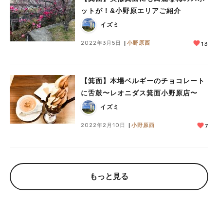
ットが！&小野原エリアご紹介
イズミ
2022年3月5日
小野原西
13
【箕面】本場ベルギーのチョコレート
に舌鼓〜レオニダス箕面小野原店〜
イズミ
2022年2月10日
小野原西
7
もっと見る