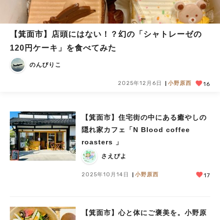
【箕面市】店頭にはない！？幻の「シャトレーゼの
120円ケーキ」を食べてみた
のんびりこ
2025年12月6日
小野原西
16
【箕面市】住宅街の中にある癒やしの
隠れ家カフェ「N Blood coffee
roasters 」
さえぴよ
2025年10月14日
小野原西
17
【箕面市】心と体にご褒美を。小野原