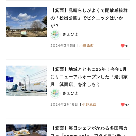
【箕面】見晴らしがよくて開放感抜群
の「松出公園」でピクニックはいか
が？
さえぴよ
2024年3月3日
小野原西
15
【箕面】地域とともに25年！今年1月
にリニューアルオープンした「湯川家
具 箕面店」を楽しもう
さえぴよ
2024年2月18日
小野原西
13
【箕面】毎日シェフがかわる多国籍カ
フェ「comm cafe」でタイランチ ～