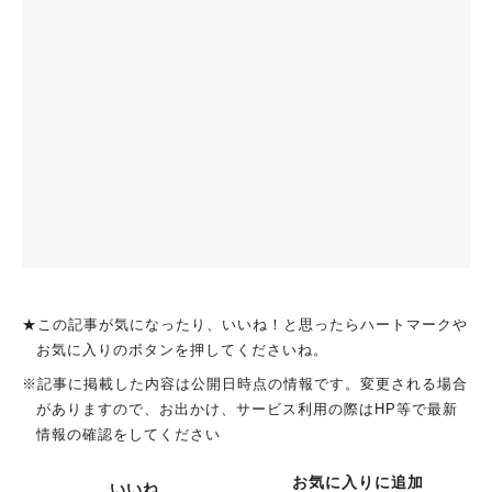
人気のキーワード
#今週どこいく？
#自然とふれあう
#ランチ
#カフェ
#まとめ
#教えたい／教えて投稿記事
#大阪学院大 商品開発プロジェクト
#あなたはどっち？
★この記事が気になったり、いいね！と思ったらハートマークや
お気に入りのボタンを押してくださいね。
※記事に掲載した内容は公開日時点の情報です。変更される場合
がありますので、お出かけ、サービス利用の際はHP等で最新
情報の確認をしてください
お気に入りに追加
いいね