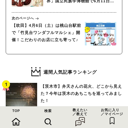
界」国立民族学博物館で6月11日
（火）まで開催中（教えたい／教え
て）
次のページへ
【吹田】4月6日（土）は桃山台駅前
で「竹見台ワンダフルマルシェ」開
催！こだわりのお店に立ち寄って♪
週間人気記事ランキング
【茨木市】弁天さんの花火、どこから見え
た？今年は茨木のあちこちを巡ってみまし
た！
教えたい
お気に入り
TOP
検索
／教えて
／マイページ
【北摂】8月1日～8月7日開催のイベン
ト・おすすめスポット情報「今週 どこい