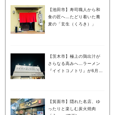
【池田市】寿司職人から和
食の匠へ…たどり着いた蕎
麦の「玄生（くろき）」
【茨木市】極上の鶏出汁が
さらなる高みへ…ラーメン
『イイトコノトリ』が6月よ
りメニューをパワーアップ
しています！
【箕面市】隠れた名店、ゆ
ったりと楽しむ炭火焼肉