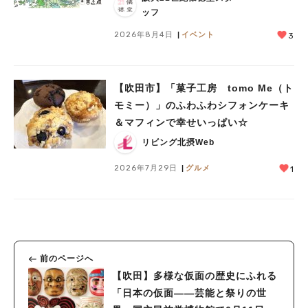
ッフ
2026年8月4日
イベント
3
【吹田市】「菓子工房 tomo Me（ト
モミー）」のふわふわシフォンケーキ
＆マフィンで幸せいっぱい☆
リビング北摂Web
2026年7月29日
グルメ
1
前のページへ
【吹田】多様な仮面の歴史にふれる
「日本の仮面――芸能と祭りの世