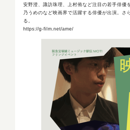
安野澄、諏訪珠理、上村侑など注目の若手俳優
乃うめのなど映画界で活躍する俳優が出演。さ
る。
https://g-film.net/ame/