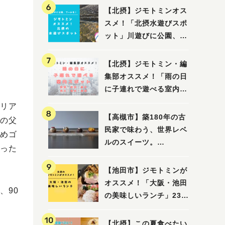
【北摂】ジモトミンオス
スメ！「北摂水遊びスポ
ット」川遊びに公園、プ
ールも！（豊中・箕面・
吹田・茨木・高槻）
【北摂】ジモトミン・編
集部オススメ！「雨の日
に子連れで遊べる室内ス
ポット」まとめ（高槻・
リア
箕面・吹田・豊中・茨
【高槻市】築180年の古
の父
木・池田）
民家で味わう、世界レベ
めゴ
ルのスイーツ。
った
「HALO,（アロ）」が7
月3日にオープン！（教
【池田市】ジモトミンが
えたい/教えて）
オススメ！「大阪・池田
、90
の美味しいランチ」23
選
【北摂】この夏食べたい