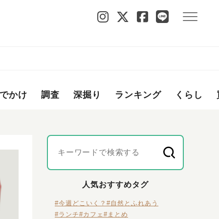
でかけ
調査
深掘り
ランキング
くらし
人気おすすめタグ
#今週どこいく？
#自然とふれあう
#ランチ
#カフェ
#まとめ