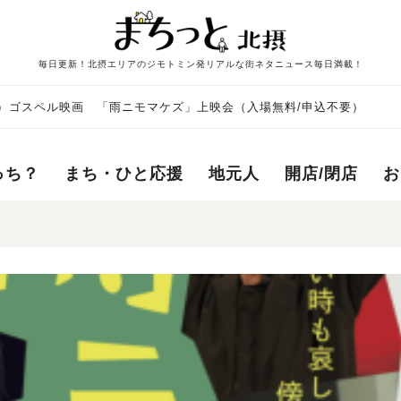
毎日更新！北摂エリアのジモトミン発リアルな街ネタニュース毎日満載！
木）ゴスペル映画 「雨ニモマケズ」上映会（入場無料/申込不要）
っち？
まち・ひと応援
地元人
開店/閉店
お