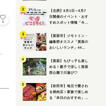
ってみました！
【北摂】8月1日～8月7
日開催のイベント・おす
5
すめスポット情報「今週
どこいく？」（豊中・箕
面・吹田・池田・茨木・
【箕面市】ジモトミン・
高槻）
編集部オススメ「箕面の
おいしいランチ」44
の、
選 〜おしゃれな人気店
から穴場まで！〜
【箕面】ちびっ子も楽し
める！親子で涼しく箕面
西公園で川遊び♡
【吹田市】地元で愛され
る焼肉店！家族で楽しめ
る「本日のおすすめ」で
大満足の焼肉時間