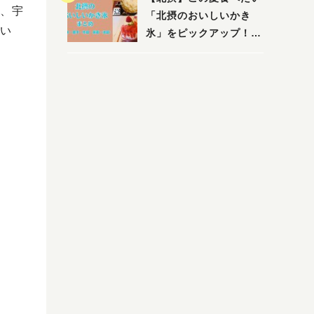
、宇
「北摂のおいしいかき
い
氷」をピックアップ！
（茨木・豊中・吹田・箕
面・池田）