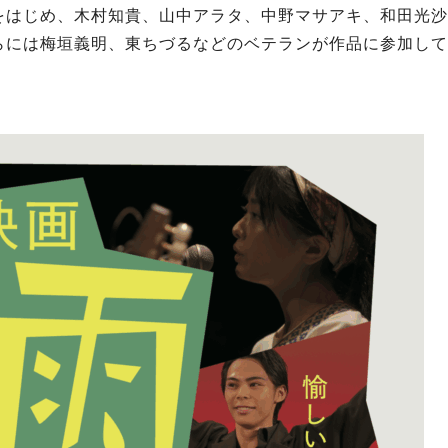
をはじめ、木村知貴、山中アラタ、中野マサアキ、和田光沙
らには梅垣義明、東ちづるなどのベテランが作品に参加して