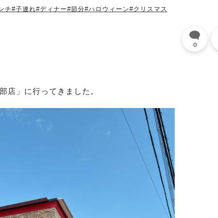
ンチ
#子連れ
#ディナー
#節分
#ハロウィーン
#クリスマス
0
岸部店」に行ってきました。