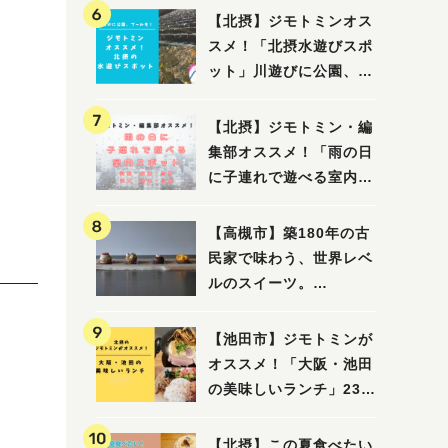
【北摂】ジモトミンオス
スメ！「北摂水遊びスポ
ット」川遊びに公園、プ
ールも！（豊中・箕面・
吹田・茨木・高槻）
【北摂】ジモトミン・編
集部オススメ！「雨の日
に子連れで遊べる室内ス
ポット」まとめ（高槻・
箕面・吹田・豊中・茨
【高槻市】築180年の古
木・池田）
民家で味わう、世界レベ
ルのスイーツ。
「HALO,（アロ）」が7
月3日にオープン！（教
【池田市】ジモトミンが
えたい/教えて）
オススメ！「大阪・池田
の美味しいランチ」23
選
【北摂】この夏食べたい