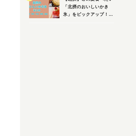
「北摂のおいしいかき
氷」をピックアップ！
（茨木・豊中・吹田・箕
面・池田）