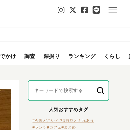
でかけ
調査
深掘り
ランキング
くらし
人気おすすめタグ
#今週どこいく？
#自然とふれあう
#ランチ
#カフェ
#まとめ