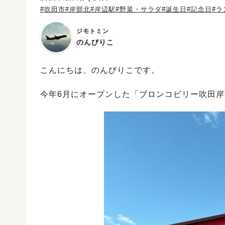
#吹田市
#岸部北
#岸辺駅
#野菜・サラダ
#誕生日
#記念日
#ラ
ジモトミン
のんびりこ
こんにちは、のんびりこです。
今年6月にオープンした「ブロンコビリー吹田