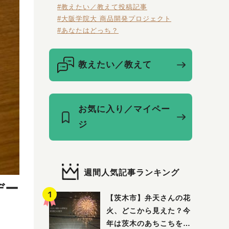
#教えたい／教えて投稿記事
#大阪学院大 商品開発プロジェクト
#あなたはどっち？
教えたい／教えて
お気に入り／マイペー
ジ
週間人気記事ランキング
デー
【茨木市】弁天さんの花
火、どこから見えた？今
年は茨木のあちこちを巡