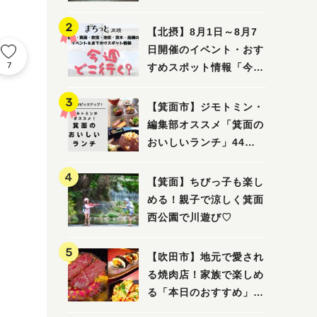
ってみました！
【北摂】8月1日～8月7
日開催のイベント・おす
7
すめスポット情報「今週
どこいく？」（豊中・箕
面・吹田・池田・茨木・
【箕面市】ジモトミン・
高槻）
編集部オススメ「箕面の
おいしいランチ」44
選 〜おしゃれな人気店
から穴場まで！〜
【箕面】ちびっ子も楽し
める！親子で涼しく箕面
西公園で川遊び♡
【吹田市】地元で愛され
る焼肉店！家族で楽しめ
る「本日のおすすめ」で
大満足の焼肉時間