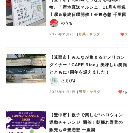
輪。「産地直送マルシェ」11月も毎週
土曜＆最終日曜開催！＠豊恋想 千里園
のうち
2025年11月7日
野菜・サラダ
7
【箕面市】みんなが集まるアメリカン
ダイナー「CAFE Rico」美味しい笑顔
とともに7周年を迎えました！
さえぴよ
2025年11月4日
野菜・サラダ
16
【豊中市】親子で楽しむ“ハロウィン
運動チャレンジ”開催！朝採れ野菜の
販売も＠豊恋想 千里園