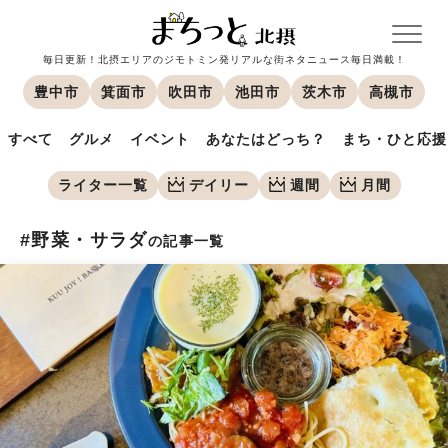
毎日更新！北摂エリアのジモトミン発リアルな街ネタニュース毎日満載！
豊中市
箕面市
吹田市
池田市
茨木市
高槻市
すべて
グルメ
イベント
あなたはどっち？
まち・ひと応援
ライター一覧
デイリー
週間
月間
#野菜・サラダ
の記事一覧