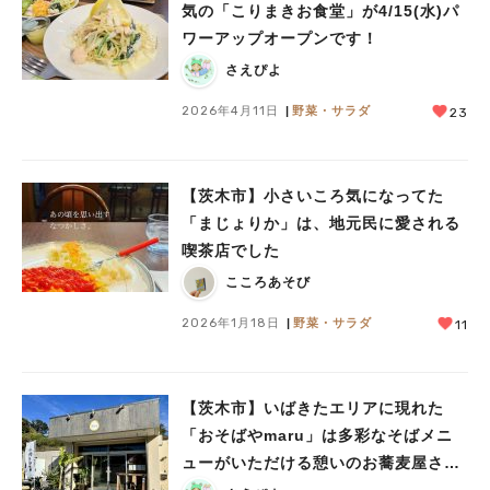
気の「こりまきお食堂」が4/15(水)パ
ワーアップオープンです！
さえぴよ
2026年4月11日
野菜・サラダ
23
【茨木市】小さいころ気になってた
「まじょりか」は、地元民に愛される
喫茶店でした
こころあそび
2026年1月18日
野菜・サラダ
11
【茨木市】いばきたエリアに現れた
「おそばやmaru」は多彩なそばメニ
ューがいただける憩いのお蕎麦屋さん