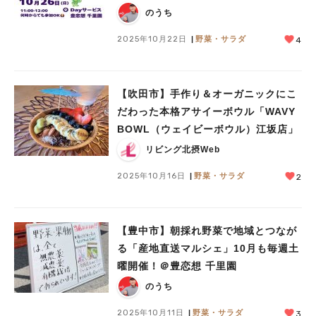
のうち
2025年10月22日
野菜・サラダ
4
【吹田市】手作り＆オーガニックにこ
だわった本格アサイーボウル「WAVY
BOWL（ウェイビーボウル）江坂店」
リビング北摂Web
2025年10月16日
野菜・サラダ
2
【豊中市】朝採れ野菜で地域とつなが
る「産地直送マルシェ」10月も毎週土
曜開催！＠豊恋想 千里園
のうち
2025年10月11日
野菜・サラダ
3