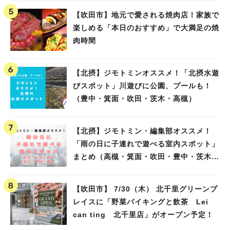
【吹田市】地元で愛される焼肉店！家族で
楽しめる「本日のおすすめ」で大満足の焼
肉時間
【北摂】ジモトミンオススメ！「北摂水遊
びスポット」川遊びに公園、プールも！
（豊中・箕面・吹田・茨木・高槻）
【北摂】ジモトミン・編集部オススメ！
「雨の日に子連れで遊べる室内スポット」
まとめ（高槻・箕面・吹田・豊中・茨木・
池田）
【吹田市】 7/30（木） 北千里グリーンプ
レイスに「野菜バイキングと飲茶 Lei
can ting 北千里店」がオープン予定！