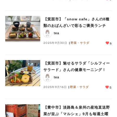
【箕面市】「snow cafe」さんの8種
類のおばんざいで彩るご褒美ランチ
tea
2025年9月30日
野菜・サラダ
6
【箕面市】魅せるサラダ「シルフィー
サラード」さんの健康モーニング！
tea
2025年9月16日
野菜・サラダ
5
【豊中市】淡路島＆泉州の産地直送野
菜が並ぶ「マルシェ」9月も毎週土曜