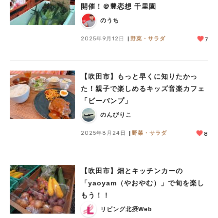
開催！＠豊恋想 千里園
のうち
2025年9月12日
野菜・サラダ
7
【吹田市】もっと早くに知りたかっ
た！親子で楽しめるキッズ音楽カフェ
「ビーバンプ」
のんびりこ
2025年8月24日
野菜・サラダ
8
【吹田市】畑とキッチンカーの
「yaoyam（やおやむ）」で旬を楽し
もう！！
リビング北摂Web