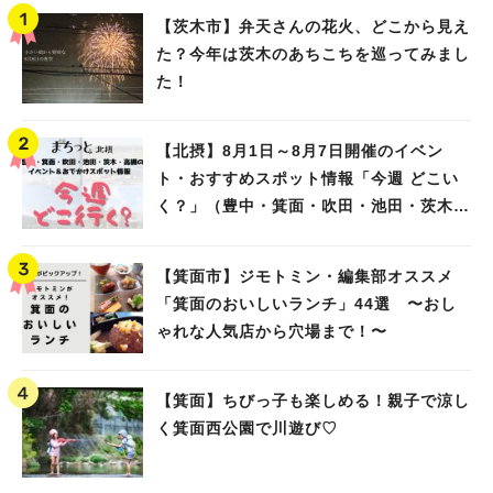
【茨木市】弁天さんの花火、どこから見え
た？今年は茨木のあちこちを巡ってみまし
た！
【北摂】8月1日～8月7日開催のイベン
ト・おすすめスポット情報「今週 どこい
く？」（豊中・箕面・吹田・池田・茨木・
高槻）
【箕面市】ジモトミン・編集部オススメ
「箕面のおいしいランチ」44選 〜おし
ゃれな人気店から穴場まで！〜
【箕面】ちびっ子も楽しめる！親子で涼し
く箕面西公園で川遊び♡