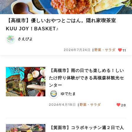
【高槻市】優しいおやつとごはん。隠れ家喫茶室
KUU JOY！BASKET♪
さえぴよ
2026年7月24日
野菜・サラダ
11
【高槻市】雨の日でも楽しめる！しい
たけ狩り体験ができる高槻森林観光セ
ンター
ゆでたま
2026年4月18日
野菜・サラダ
28
【箕面市】コラボキッチン週２日で人