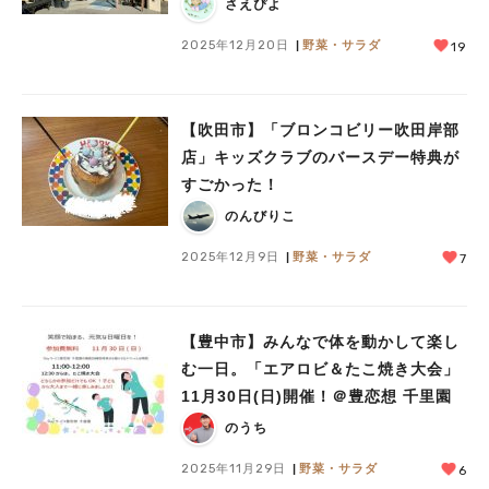
♪
さえぴよ
2025年12月20日
野菜・サラダ
19
【吹田市】「ブロンコビリー吹田岸部
店」キッズクラブのバースデー特典が
すごかった！
のんびりこ
2025年12月9日
野菜・サラダ
7
【豊中市】みんなで体を動かして楽し
む一日。「エアロビ＆たこ焼き大会」
11月30日(日)開催！＠豊恋想 千里園
のうち
2025年11月29日
野菜・サラダ
6