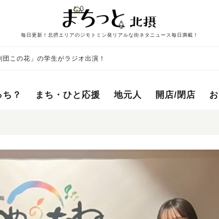
毎日更新！北摂エリアのジモトミン発リアルな街ネタニュース毎日満載！
劇団この花」の学生がラジオ出演！
っち？
まち・ひと応援
地元人
開店/閉店
お