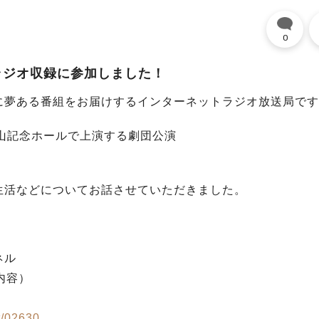
0
ラジオ収録に参加しました！
に夢ある番組をお届けするインターネットラジオ放送局です
澤山記念ホールで上演する劇団公演
生活などについてお話させていただきました。
ネル
同内容）
t/02630