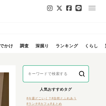
でかけ
調査
深掘り
ランキング
くらし
人気おすすめタグ
#今週どこいく？
#自然とふれあう
#ランチ
#カフェ
#まとめ