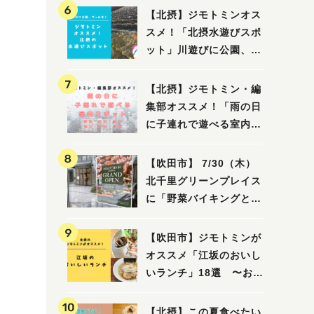
【北摂】ジモトミンオス
スメ！「北摂水遊びスポ
ット」川遊びに公園、プ
ールも！（豊中・箕面・
吹田・茨木・高槻）
【北摂】ジモトミン・編
集部オススメ！「雨の日
に子連れで遊べる室内ス
ポット」まとめ（高槻・
箕面・吹田・豊中・茨
【吹田市】 7/30（木）
木・池田）
北千里グリーンプレイス
に「野菜バイキングと飲
茶 Lei can ting 北千
里店」がオープン予定！
【吹田市】ジモトミンが
オススメ「江坂のおいし
いランチ」18選 〜おし
ゃれな人気店から、おひ
とりさまでも楽しめるお
【北摂】この夏食べたい