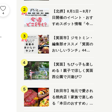
ってみました！
【北摂】8月1日～8月7
4
日開催のイベント・おす
すめスポット情報「今週
どこいく？」（豊中・箕
。
面・吹田・池田・茨木・
【箕面市】ジモトミン・
高槻）
編集部オススメ「箕面の
おいしいランチ」44
選 〜おしゃれな人気店
から穴場まで！〜
【箕面】ちびっ子も楽し
める！親子で涼しく箕面
西公園で川遊び♡
【吹田市】地元で愛され
る焼肉店！家族で楽しめ
る「本日のおすすめ」で
大満足の焼肉時間