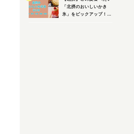
店まで〜
「北摂のおいしいかき
氷」をピックアップ！
（茨木・豊中・吹田・箕
面・池田）
」