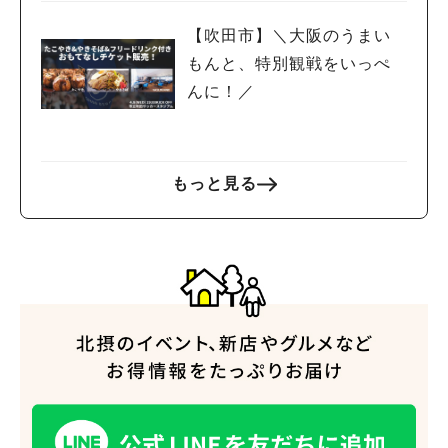
【吹田市】＼大阪のうまい
もんと、特別観戦をいっぺ
んに！／
人気のキーワード
#今週どこいく？
#自然とふれあう
#ランチ
#カフェ
#まとめ
もっと見る
#教えたい／教えて投稿記事
#大阪学院大 商品開発プロジェクト
#あなたはどっち？