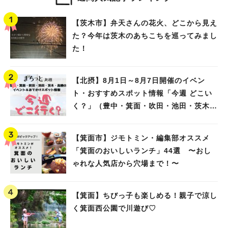
【茨木市】弁天さんの花火、どこから見え
た？今年は茨木のあちこちを巡ってみまし
た！
【北摂】8月1日～8月7日開催のイベン
ト・おすすめスポット情報「今週 どこい
く？」（豊中・箕面・吹田・池田・茨木・
高槻）
【箕面市】ジモトミン・編集部オススメ
「箕面のおいしいランチ」44選 〜おし
ゃれな人気店から穴場まで！〜
【箕面】ちびっ子も楽しめる！親子で涼し
く箕面西公園で川遊び♡