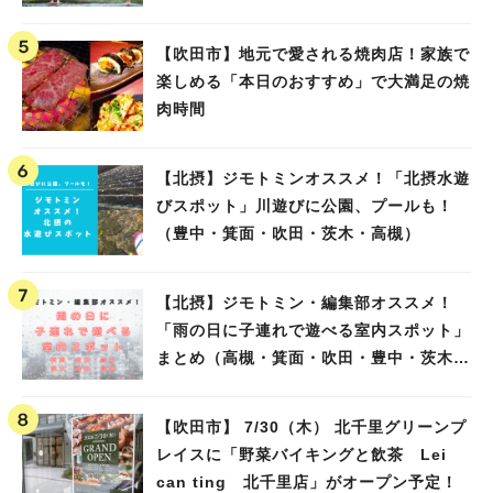
【吹田市】地元で愛される焼肉店！家族で
楽しめる「本日のおすすめ」で大満足の焼
肉時間
【北摂】ジモトミンオススメ！「北摂水遊
びスポット」川遊びに公園、プールも！
（豊中・箕面・吹田・茨木・高槻）
【北摂】ジモトミン・編集部オススメ！
「雨の日に子連れで遊べる室内スポット」
まとめ（高槻・箕面・吹田・豊中・茨木・
池田）
【吹田市】 7/30（木） 北千里グリーンプ
レイスに「野菜バイキングと飲茶 Lei
can ting 北千里店」がオープン予定！