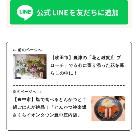
人気のキーワード
#今週どこいく？
#自然とふれあう
#ランチ
#カフェ
#まとめ
#教えたい／教えて投稿記事
#大阪学院大 商品開発プロジェクト
#あなたはどっち？
前のページへ
【吹田市】豊津の「花と雑貨店 ブ
ローチ」で☆心に寄り添った花を暮
らしの中に！
次のページへ
【豊中市】塩で食べるとんかつと土
鍋ごはんが絶品！「とんかつ神楽坂
さくらイオンタウン豊中庄内店」