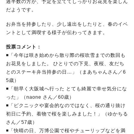
過半数の方が、予定を立ててしっかりお花見を楽しん
だようです。
お弁当を持参したり、少し遠出をしたりと、春のイベ
ントとして満喫する様子が伝わってきます。
投票コメント：
◾️「今年は咲き始めから散り際の桜吹雪までの数回も
お花見をしました。 ひとりでの下見、夜桜、友だち
とのステーキ弁当持参の日…」（まあちゃんさん／6
5歳）
◾️「朝早く大阪城へ行った とても綺麗で幸せ気分にな
った」（naone さん／60歳）
◾️「ピクニックや宴会的なのではなく、桜の通り抜け
初日に予約、着物で桜を楽しみました！」（ゆかちる
さん／57歳）
◾️「快晴の日、万博公園で桜やチューリップなどを満