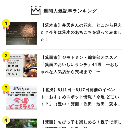
週間人気記事ランキング
【茨木市】弁天さんの花火、どこから見え
た？今年は茨木のあちこちを巡ってみまし
た！
【箕面市】ジモトミン・編集部オススメ
「箕面のおいしいランチ」44選 〜おし
ゃれな人気店から穴場まで！〜
【北摂】8月1日～8月7日開催のイベン
ト・おすすめスポット情報「今週 どこい
く？」（豊中・箕面・吹田・池田・茨木・
高槻）
【箕面】ちびっ子も楽しめる！親子で涼し