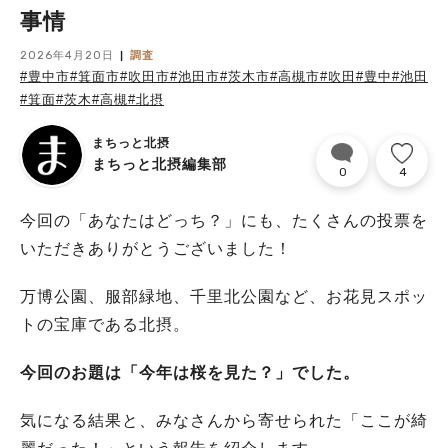
事情
2026年4月20日
調査
#豊中市
#箕面市
#吹田市
#池田市
#茨木市
#高槻市
#吹田
#豊中
#池田
#箕面
#茨木
#高槻
#北摂
まちっと北摂
まちっと北摂編集部
0
4
今回の「あなたはどっち？」にも、たくさんの投票を
いただきありがとうございました！
万博公園、服部緑地、千里北公園など、お花見スポッ
トの宝庫である北摂。
今回のお題は「今年は桜を見た？」でした。
気になる結果と、みなさんから寄せられた「ここが綺