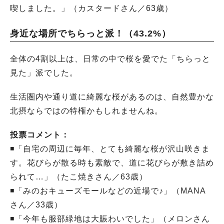
喫しました。」（カスタードさん／63歳）
身近な場所でちらっと派！（43.2%）
全体の4割以上は、日常の中で桜を愛でた「ちらっと
見た」派でした。
生活圏内や通り道に綺麗な桜があるのは、自然豊かな
北摂ならではの特権かもしれませんね。
投票コメント：
◾️「自宅の周辺に毎年、とても綺麗な桜が沢山咲きま
す。花びらが散る時も素敵で、道に花びらが敷き詰め
られて…」（たこ焼きさん／63歳）
◾️「みのおキューズモールなどの近場で♪」（MANA
さん／33歳）
◾️「今年も服部緑地は大賑わいでした」（メロンさん