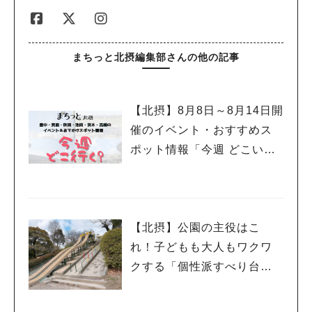
まちっと北摂編集部さんの他の記事
【北摂】8月8日～8月14日開
催のイベント・おすすめス
ポット情報「今週 どこい
く？」（豊中・箕面・吹
田・池田・茨木・高槻）
【北摂】公園の主役はこ
れ！子どもも大人もワクワ
クする「個性派すべり台」
を集めてみました