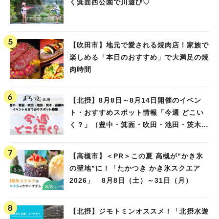
く箕面西公園で川遊び♡
【吹田市】地元で愛される焼肉店！家族で
楽しめる「本日のおすすめ」で大満足の焼
肉時間
【北摂】8月8日～8月14日開催のイベン
ト・おすすめスポット情報「今週 どこい
く？」（豊中・箕面・吹田・池田・茨木・
高槻）
【高槻市】＜PR＞この夏 高槻が“かき氷
の聖地”に！「たかつき かき氷スクエア
2026」 8月8日（土）～31日（月）
【北摂】ジモトミンオススメ！「北摂水遊