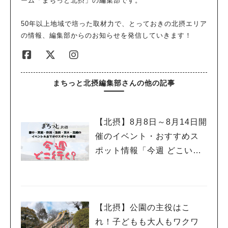
ーム「まちっと北摂」の編集部です。
50年以上地域で培った取材力で、とっておきの北摂エリア
の情報、編集部からのお知らせを発信していきます！
まちっと北摂編集部さんの他の記事
【北摂】8月8日～8月14日開
催のイベント・おすすめス
ポット情報「今週 どこい
く？」（豊中・箕面・吹
田・池田・茨木・高槻）
【北摂】公園の主役はこ
れ！子どもも大人もワクワ