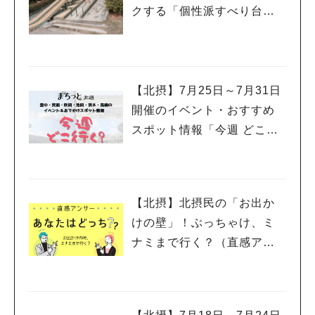
クする「個性派すべり台」
を集めてみました
【北摂】7月25日～7月31日
開催のイベント・おすすめ
スポット情報「今週 どこい
く？」（豊中・箕面・吹
田・池田・茨木・高槻）
【北摂】北摂民の「お出か
けの壁」！ぶっちゃけ、ミ
ナミまで行く？（直感アン
サー あなたはどっち？）