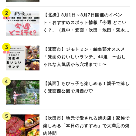
【北摂】8月1日～8月7日開催のイベン
ト・おすすめスポット情報「今週 どこい
く？」（豊中・箕面・吹田・池田・茨木・
高槻）
【箕面市】ジモトミン・編集部オススメ
「箕面のおいしいランチ」44選 〜おし
ゃれな人気店から穴場まで！〜
【箕面】ちびっ子も楽しめる！親子で涼し
く箕面西公園で川遊び♡
【吹田市】地元で愛される焼肉店！家族で
楽しめる「本日のおすすめ」で大満足の焼
肉時間