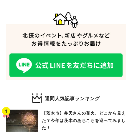
人気のキーワード
#今週どこいく？
#自然とふれあう
#ランチ
#カフェ
#まとめ
#教えたい／教えて投稿記事
#大阪学院大 商品開発プロジェクト
#あなたはどっち？
週間人気記事ランキング
【茨木市】弁天さんの花火、どこから見え
た？今年は茨木のあちこちを巡ってみまし
た！