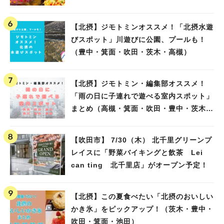
【北摂】ジモトミンオススメ！「北摂水遊
びスポット」川遊びに公園、プールも！
（豊中・箕面・吹田・茨木・高槻）
【北摂】ジモトミン・編集部オススメ！
「雨の日に子連れで遊べる室内スポット」
まとめ（高槻・箕面・吹田・豊中・茨木・
池田）
【吹田市】 7/30（木） 北千里グリーンプ
レイスに「野菜バイキングと飲茶 Lei
can ting 北千里店」がオープン予定！
【北摂】この夏食べたい「北摂のおいしい
かき氷」をピックアップ！（茨木・豊中・
吹田・箕面・池田）