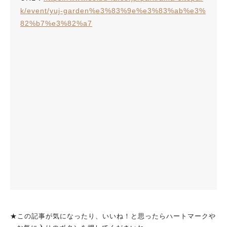
k/event/yuj-garden%e3%83%9e%e3%83%ab%e3%
82%b7%e3%82%a7
★この記事が気になったり、いいね！と思ったらハートマークや