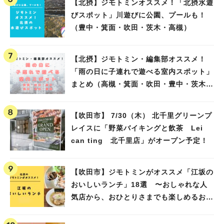
【北摂】ジモトミンオススメ！「北摂水遊
びスポット」川遊びに公園、プールも！
（豊中・箕面・吹田・茨木・高槻）
【北摂】ジモトミン・編集部オススメ！
「雨の日に子連れで遊べる室内スポット」
まとめ（高槻・箕面・吹田・豊中・茨木・
池田）
【吹田市】 7/30（木） 北千里グリーンプ
レイスに「野菜バイキングと飲茶 Lei
can ting 北千里店」がオープン予定！
【吹田市】ジモトミンがオススメ「江坂の
おいしいランチ」18選 〜おしゃれな人
気店から、おひとりさまでも楽しめるお店
まで〜