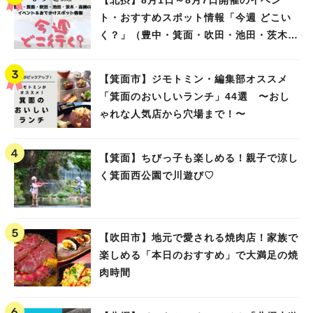
【北摂】8月1日～8月7日開催のイベン
ト・おすすめスポット情報「今週 どこい
く？」（豊中・箕面・吹田・池田・茨木・
高槻）
【箕面市】ジモトミン・編集部オススメ
「箕面のおいしいランチ」44選 〜おし
ゃれな人気店から穴場まで！〜
【箕面】ちびっ子も楽しめる！親子で涼し
く箕面西公園で川遊び♡
【吹田市】地元で愛される焼肉店！家族で
楽しめる「本日のおすすめ」で大満足の焼
肉時間