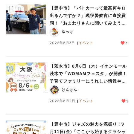
【豊中市】「パトカーって最高何キロ
出るんですか？」現役警察官に直接質
問！「おまわりさんに聞いてみよう」
に参加しました
ゆっけ
2026年8月3日
イベント
4
【茨木市】8月6日（木）イオンモール
茨木で「WOMAMフェスタ」が開催！
子育てファミリーにうれしい情報やプ
レゼントがいっぱい♪
けんけん
2026年8月2日
イベント
1
【豊中市】ジャズの魅力を深掘り！9
月11日(金)「ここから始まるクラシッ