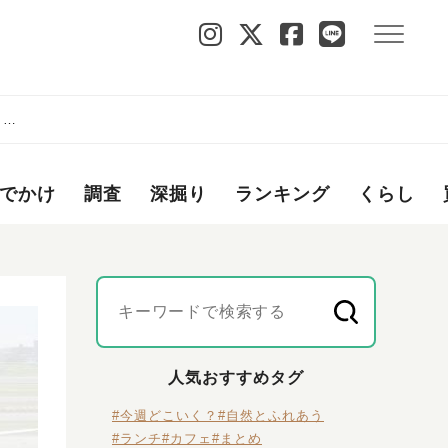
・箕
でかけ
調査
深掘り
ランキング
くらし
人気おすすめタグ
#今週どこいく？
#自然とふれあう
#ランチ
#カフェ
#まとめ