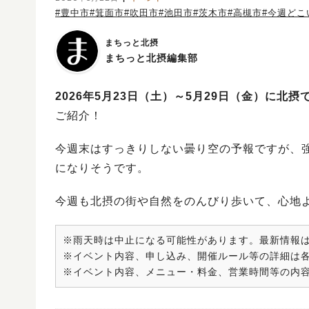
#豊中市
#箕面市
#吹田市
#池田市
#茨木市
#高槻市
#今週どこ
まちっと北摂
まちっと北摂編集部
2026年5月23日
（土）～5月29日（金）に北摂
ご紹介！
今週末はすっきりしない曇り空の予報ですが、
になりそうです。
今週も北摂の街や自然をのんびり歩いて、心地
※雨天時は中止になる可能性があります。最新情報は
※イベント内容、申し込み、開催ルール等の詳細は各
※イベント内容、メニュー・料金、営業時間等の内