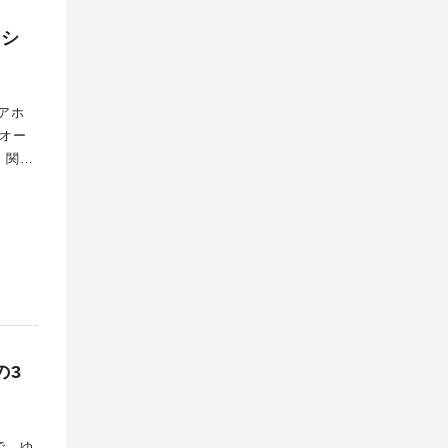
西シ
 関西
ト。
」など
の3