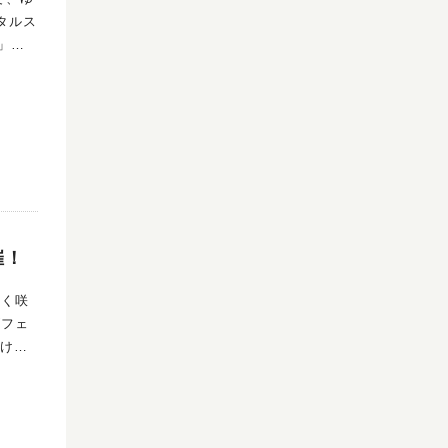
催！
しく咲
ズフェ
ラた
力あふ
と香
なりま