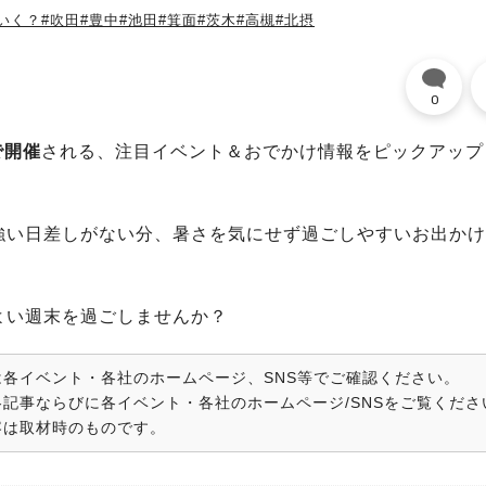
いく？
#吹田
#豊中
#池田
#箕面
#茨木
#高槻
#北摂
0
で開催
される、注目イベント＆おでかけ情報をピックアップ
強い日差しがない分、暑さを気にせず過ごしやすいお出かけ
よい週末を過ごしませんか？
各イベント・各社のホームページ、SNS等でご確認ください。
記事ならびに各イベント・各社のホームページ/SNSをご覧くださ
容は取材時のものです。