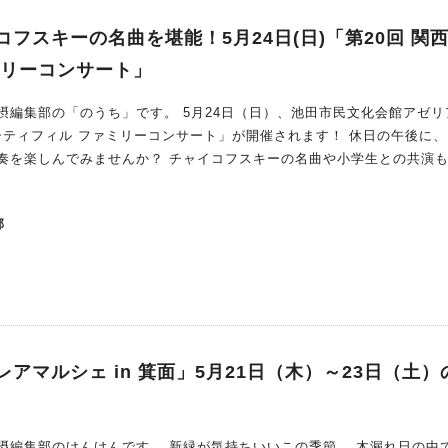
拝見させていただきましたが、中は清々
に「全国学生落語の会 ～大阪
フスキーの名曲を堪能！5月24日(日)「第20回 関
冬の陣2025～」が開催されるんだって♪ 歴史ある建造物での初々しい落語会、ぜひお楽しみを♪
ミリーコンサート」
です。 5月24日（日）、池田市民文化会館アゼリアホ
ィフィル ファミリーコンサート」が開催されます！ 休日の午後に、オー
奏を楽しんでみませんか？ チャイコフスキーの名曲や小学生との共演も
交響楽団が管弦楽を務める、今回で20回目を迎えるファミリーコンサー
コフスキーの「ヴァイオリン協奏曲」や、バレエ音楽「くるみ割り人形
部
特別出演！ 地元の小学生たちとフルオーケストラが一体
りとクラシックの世界へ 指揮に東尾多
音葉さんを迎え、華やかな演奏が繰り広げられます！ チケットは全席指
場はできませんが、ご家族で本格的なクラシッ
な時間になりそうですね。
アマルシェ in 箕面」5月21日（木）～23日（土）
。 新緑が気持ちいいこの季節。 木漏れ日の中で、ゆ