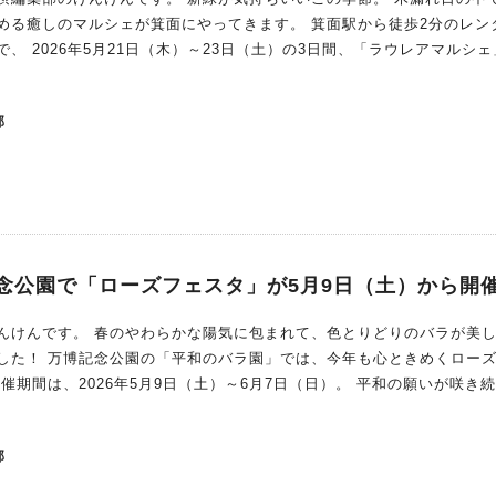
マルシェが箕面にやってきます。 箕面駅から徒歩2分のレンタルス
レアマルシェ」が
ごせる“やさしい時間”を大切にしているイベント。 会場には、作家さ
部
入りを探せる、あたたかな空間が広がります。 ハンドメイド雑貨やア
じめ、癒しのブースやワークショップ、 焼き菓子やフードまで、さ
い物だけじゃない！ワークショップも充実 子ども
り体験や季節を感じられるクラフトなど、「見る
ぴったりです。 初出店の作家さんも加わり、新しい出会い
家さんと直接お話しできるのもマル
念公園で「ローズフェスタ」が5月9日（土）から開
ませんか？ ▼イベントの詳細は「ラウレアマルシェ」
んけんです。 春のやわらかな陽気に包まれて、色とりどりのバラが美
aulea_marche)
した！ 万博記念公園の「平和のバラ園」では、今年も心ときめくロー
、2026年5月9日（土）～6月7日（日）。 平和の願いが咲き続け
年の大阪万博の開催時、世界9か国から“平和への願い”を込めて贈られたバ
ながら、2019年のリニューアルで最新品種も加わり、 園内はさらに魅
部
。 現在では、約250品種・約2,400株ものバラが咲き誇り、まさに“花
華やかさはもちろん、ふんわりと漂う優雅な香りに、思わず深呼吸したく