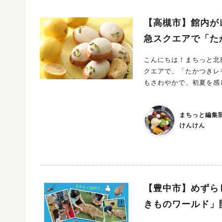
【高槻市】館内が
急スクエアで「た
こんにちは！まちっと北摂編集部のけんけんです。 
クエアで、「たかつきレモンピクニック
もさわやかで、初夏を感じるイベントになり
クワク体験！」 爽やか
ト。 期間中は館内のあちこちがレモンで彩られ、まるで“レモンのテーマパーク”のような空間に変身
まちっと編集
します♪ 館内各階には、レモンをテーマにしたフードやドリンク、スイーツ、雑貨などが登場。 見
けんけん
た目もかわいいレモンス
ど 思わず「これも欲しい！」となってしまうアイテムがそろいます。 レモンカラーの装飾やディス
プレイに彩られた館内を歩くだけでも、
を巡るだけでちょっとしたピクニック気分に。 家族
ほうび探しにもおすすめです。 いろんな味を少しずつ楽しめる♪「レモンのお
なのが、「レモンのお菓子摘み」。 全国各地から、選りすぐりのレ
【豊中市】めずらし
ます。 レモン味のお菓子をひとつずつ自由に選んで購入できるので、 「気になるお菓子を少しずつ試
きものワールド」
したい！」「いろんな味を食
うか迷う時間も楽しく、子どもから大人