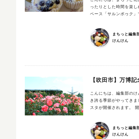
ったりとした時間を楽しめる癒しの
ペース「サルンポヮク」で、 2026年5月21日（木）～23日（土）の3日間、「ラウ
開催されます！ “やさしい時間”を楽しめる癒しのマルシェ ラウレアマルシェは、にぎやかさの中に
も、自分のペースでゆっくり過
まちっと編集
んと直接お話ししながらお気に
けんけん
クセサリー、お洋服や布小物をは
まざまなジャンルの出店者さんが集まります。 お買
連れでも楽しめるワークショップも開催予定。 手作
だけじゃなく体験したい！」という方にも
が楽しめる3日間になりそうですよ。 作品を手に取りながら、作
シェならでは。 「お気に入りの一点が見つかるかも」と、宝探し気分でゆっくり楽しめるのも魅力で
【吹田市】万博記
す。 おひとりでも、親子でも、ふらっと立ち寄れるやさしい空間。 癒しとときめきに出会える「ラウ
レアマルシェ」で、素敵な時間を過ごしてみ
こんにちは、編集部のけ
のインスタグラムでチェック！ この投稿をInstagramで見る ラウレアマルシェ(@l
き誇る季節がやってきま
がシェアした投稿
スタが開催されます。 開催期間は
る、特別な場所 1970
ち。 その歴史を受け継ぎ
まちっと編集
れる空間へと進化しました
けんけん
りの楽園”。 目に映る