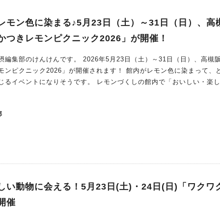
レモン色に染まる♪5月23日（土）～31日（日）、高
かつきレモンピクニック2026」が開催！
2026年5月23日（土）～31日（日）、高槻阪急ス
2026」が開催されます！ 館内がレモン色に染まって、とって
そうです。 レモンづくしの館内で「おいしい・楽しいワ
な香りと黄色いビタミンカラーに包まれる、レモン好きにはたまらない
部
イーツや、爽やかな香りのレモンドリンク、夏のおでかけにぴったりな
気分が明るくなりそう♪ 「今日はどの階を回ろう？」と、館内
や友人と一緒に楽しむのはもちろん、自分へのご
菓子摘み」 中でも注目
モンケーキや焼き菓子が大集合し
い動物に会える！5月23日(土)・24日(日)「ワクワ
開催
べ比べしたい！」という方にもぴったりなんです。 どのお菓子にしよ
まで夢中になれそう♪ お気に入りの「推しレモンお菓子」を見