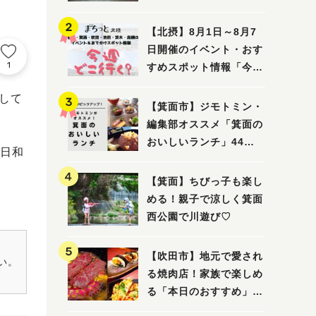
ってみました！
【北摂】8月1日～8月7
日開催のイベント・おす
1
すめスポット情報「今週
どこいく？」（豊中・箕
して
面・吹田・池田・茨木・
【箕面市】ジモトミン・
高槻）
編集部オススメ「箕面の
おいしいランチ」44
日和
選 〜おしゃれな人気店
から穴場まで！〜
【箕面】ちびっ子も楽し
める！親子で涼しく箕面
西公園で川遊び♡
【吹田市】地元で愛され
い。
る焼肉店！家族で楽しめ
る「本日のおすすめ」で
大満足の焼肉時間