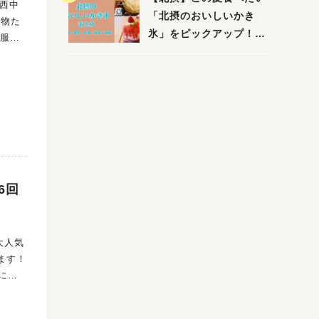
店まで〜
「北摂のおいしいかき
氷」をピックアップ！
 服部
（茨木・豊中・吹田・箕
面・池田）
れ合っ
家族
6回
にし