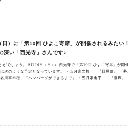
部
体験型マネー教育イベント「こども百貨店」 「こども百貨店」も同時
くった商品やサービスを、自分たちで販売をしています。 当日は、短時
「こどもバイト」や、お買い物ミッションに挑戦する「こどもバイヤー
実♪ イベント当日は、ステージ上でのパフォーマンスや楽しい企画も開
（日）に「第10回 ひよこ寄席」が開催されるみたい
の深い「西光寺」さんです♪
族や友達同士でも楽しめるイベントです。 高槻をみんなで盛り上げ
寺で「第10回 ひよこ寄席」が開催され
カルチャーが融合した「あにまるしぇ」 “好き”をきっかけに、人と
高槻の熱気と楽しさを体感してみてください
名川亭幸穂 『ハンバーグができるまで』 ・五月家走平 『寝床』 
池田落語みゅーじ
こちらでは毎年「アマチュア落語養成講座」が開か
誌によると「ひよこ寄席」の演者は受講生だそうです。 参考URL：『広
ージ 西光寺は落語みゅーじあむから徒歩約2分 西光寺は落語みゅーじあ
へ向かって真っすぐ進