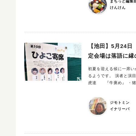
まちっと編集
らも大人気なんです♪ 会場では、飲食ブースや物販、ワークショップ、ステージイベントなど、楽しい
けんけん
企画が盛りだくさん！ コスプレを楽しむ人も、見る人も、一緒に盛り上がれる空間になっています。
同時開催！親子のための
こどもたちが自分で考え、つ
間のお仕事体験ができる
も。 親子で楽しみながら、こどもたちのチャレンジを応援できる注目ブースです。 詳細はこちら ス
テージ企画やグルメも充
【池田】5月24日
定！ 会場を盛り上げるステージコンテンツに加え、飲食ブースではお祭り気分を味わえるグルメも楽
定会場は落語に縁
しめます。 さらに、物販や体験型ワークショップなど、一日中楽しめるコンテンツがいっぱい！ アニ
メ・漫画好きの方はもちろん、家
初夏を迎える候に一席いかがでしょう。 5月24日（日）に西光
よう！ 地域の魅力とアニメ・漫画
るようです。 演者と演目は次のような予定となっています。 ・五月家文桜 『皿屋敷』 ・夢乃家
地域がつながるイベントになっています。 ぜひ会場で、
虎達 『牛褒め』 ・猪
ね！
名川亭風鈴 『ちはやふる』 参考URL：西光寺 5月の行事予定 池田市といえば「
あむ」という施設が設けられるほどの落語の街。 
ジモトミン
れていますが、池田市の広報
イナリーバ
報いけだ』2026年5月号38ペ
むから歩いてすぐの場所です。 まず落語みゅーじあむを右手に見た場合、西方
みます。 左手にある「池田呉服座」を超えたあたりを北へ折れ、脇道に入ります。 すぐ目の前に見え
るのが西光寺です。 こちらの西光寺は池田市で毎年冬に行われる『社会人落語日本一寄席』の予選会