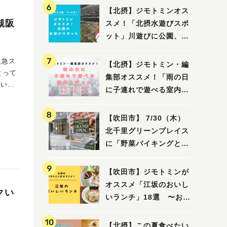
【北摂】ジモトミンオス
槻阪
スメ！「北摂水遊びスポ
ット」川遊びに公園、プ
ールも！（豊中・箕面・
吹田・茨木・高槻）
【北摂】ジモトミン・編
集部オススメ！「雨の日
に子連れで遊べる室内ス
イベン
ポット」まとめ（高槻・
箕面・吹田・豊中・茨
【吹田市】 7/30（木）
木・池田）
北千里グリーンプレイス
雑貨な
に「野菜バイキングと飲
茶 Lei can ting 北千
里店」がオープン予定！
【吹田市】ジモトミンが
オススメ「江坂のおいし
クい
いランチ」18選 〜おし
ゃれな人気店から、おひ
とりさまでも楽しめるお
【北摂】この夏食べたい