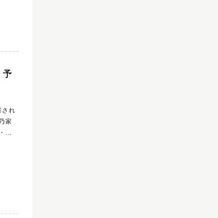
開催！
」企画
催予
！予
・猪