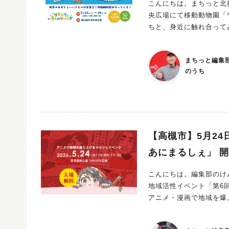
こんにちは。まちっと北摂編集部の「のうち」で
つけてみてくださいね。 ワークショップや体験イベントも開催！ さらに、期間中は体験型イベン
央広場にて移動動物園「ワクワクい
やワークショップも開催予定！ “見るだけじゃない”楽しさがあるのも、レモ
ちと、身近に触れ合って
す。 お子さんと一緒に参加したり、写真を撮ったり、思い出づくりにもぴったり。 館内全体で楽しめ
緑地に2日間限定の移動動物園がやってきます！ 会
るイベントなので、ショッピング
カピバラや大きなカメ、
アで“レモン時間”を楽しもう！ 爽やかなレモンの魅力がぎゅっと詰まった「た
まちっと編集
たりできるチャンスです。 さらに、100円で「エサやり体験」も楽しめちゃいます♪ 生き物
ク2026」。 お買い物もグルメもイベントも、ぜんぶまとめて楽しめる期間限定の特別企画です。 ぜひ
のうち
ートな姿に、子どもから
高槻阪急スクエアで、お
や友人と一緒に服部緑地へ！ 生き物たちとの特別な出会いを通して、楽しい休日を
ね♪
【高槻市】5月2
あにまるしぇ」 
こんにちは。編集部のけんけんです。 アニメ・漫画好きのみなさ
地域活性イベント「第6回あにまるしぇ」が、 2026
アニメ・漫画で地域を爆
た地域活性イベント。 アニメや漫画を通して、大阪府高槻市をもっと盛り上げたい！という想いから
スタートしたこのイベント。 毎回多くの来場者でにぎわい、アニメ好きはもちろん