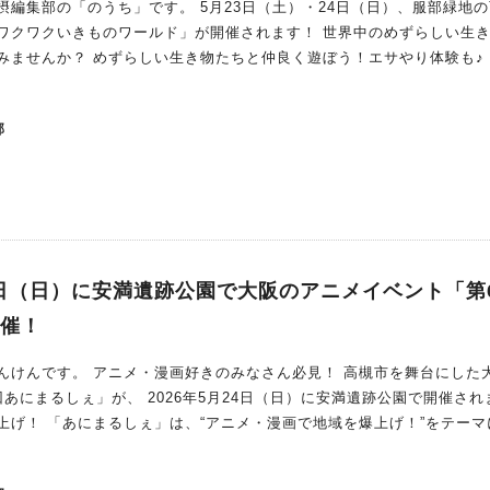
す。 5月23日（土）・24日（日）、服部緑地の西中
ト
きものワールド」が開催されます！ 世界中のめずらしい生き物た
ンピクニックの魅力で
みませんか？ めずらしい生き物たちと仲良く遊ぼう！エサやり体験も♪
場には、世界中のめずらしい生き物たちが大集合。
の合間にも気軽に立ち寄れそうですね♪ この夏は、高槻阪急スクエ
アヒルなど、普段なかなか会えない動物たちを間近で見たり、優しく触
かつきレモンピクニッ
部
たちのキュ
大人まで笑顔になれること間違いなしですね！ ◇ この2日間は、ぜひご
気に入りの“レモン体験”を見つけてみてくださいね♪
過ごしてください
4日（日）に安満遺跡公園で大阪のアニメイベント「第
開催！
ん必見！ 高槻市を舞台にした大人気
年5月24日（日）に安満遺跡公園で開催されます！
上げ！ 「あにまるしぇ」は、“アニメ・漫画で地域を爆上げ！”をテーマ
、ファミリー層か