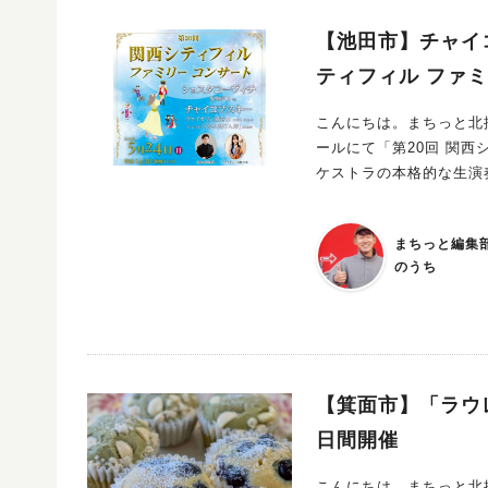
場となるほど、落語とご縁のあるお寺。 私も昨年度の予選を
しい畳の間でとても快適でした！ 参考URL：【池田市】12月20日（土）
【池田市】チャイコ
ティフィル ファ
こんにちは。まちっと北摂編集部の「のうち」
ールにて「第20回 関西シテ
ケストラの本格的な生演
シティフィルハーモニー
プログラムには、チャイ
まちっと編集
が予定されています。 さらに、ショスタコーヴィチの「祝典序曲」では、池田市立石橋小学校吹奏楽
のうち
部（金管パート）がバンダ（別働隊）として
となる迫力のステージは見逃せません。 全席指定席でゆった
聞さん、ヴァイオリンに富樫
定で、前売1,500円、当日2,000円です。 未就学児の入
クの世界に浸るのも素敵
【箕面市】「ラウレ
日間開催
こんにちは、まちっと北摂編集部のけんけんです