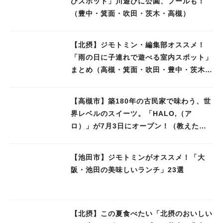
びスポット」川遊びに公園、プールも！
（豊中・箕面・吹田・茨木・高槻）
【北摂】ジモトミン・編集部オススメ！
「雨の日に子連れで遊べる室内スポット」
まとめ（高槻・箕面・吹田・豊中・茨木・
池田）
【高槻市】築180年の古民家で味わう、世
界レベルのスイーツ。「HALO,（ア
ロ）」が7月3日にオープン！（教えたい/
教えて）
【池田市】ジモトミンがオススメ！「大
阪・池田の美味しいランチ」23選
【北摂】この夏食べたい「北摂のおいしい