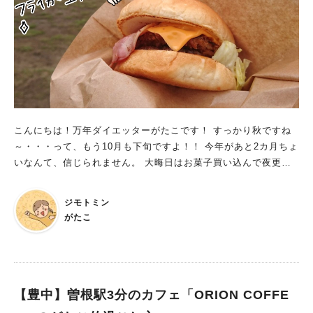
こんにちは！万年ダイエッターがたこです！ すっかり秋ですね
～・・・って、もう10月も下旬ですよ！！ 今年があと2カ月ちょ
いなんて、信じられません。 大晦日はお菓子買い込んで夜更か
しするのがわが家の恒例。 今年は何買おっかな～ ん？大掃除？
何それ食えんの？ 秋ということで、春にできたばかりの「ニノ
ジモトミン
切池公園」のバラ園！ その後あそこどうなった？？ってことで
がたこ
見に行こうかなと。 そうだ、ついでに近くにできた新店「SHIM
AUMA BUEGER桃山台店」でバーガー買って ひとりピクニック
しーちゃお！
【豊中】曽根駅3分のカフェ「ORION COFFE