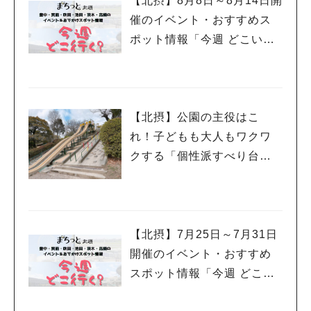
【北摂】8月8日～8月14日開
「かっこいい！」と思ったロードバイクにステッカーをつけて、
や「骨付カルビチム（1250円）」、「おでん炒め（300円）」な
催のイベント・おすすめス
どれが一番かを決める人気投票でした！ その他、北摂のお店が
ど美味しそうなサイドメニューもありました。 出典：リビング
協力しておこなう不定期の自転車スタンプラリーイベント、「ぽ
ポット情報「今週 どこい
北摂Web 韓国料理と言えば「チヂミ」も思い浮かびますが、こ
たんぷ」(HPはこちら)に、「CADENCE」さんも中心メンバーの
く？」（豊中・箕面・吹
ちらも種類豊富でどれも美味しそうでした（今度ぜひ食べてみた
一員として参加されています。今夏に行われたイベントでは、20
い）！ 出典：リビング北摂Web ドリンクも「マッコリ（グラス
田・池田・茨木・高槻）
0人以上の参加があり、自転車を持っていなくても、徒歩でお店
で450円）」や韓国焼酎である「チャミスル（1100円）」「C -
巡りを楽しんだり、中にはベビーカーで参加された方もいらっし
１（1100円）」をはじめ、生ビールや梅酒も揃っており、お酒
【北摂】公園の主役はこ
ゃったとか。誰もが参加できて、地域が元気になれるイベント、
と共に味わうスンドゥブもきっと最高ですね！りんごやココナッ
お話を伺っているだけでワクワクします！ 「CADENCE」とい
れ！子どもも大人もワクワ
ツのシャーベット（共に500円）もあり、食後のデザートまで楽
う店名は、1分間に自転車をこぐペダルの回転数、という意味の
しめます。 出典：リビング北摂Web 本格スンドゥブとお洒落空
クする「個性派すべり台」
自転車用語なんですって。少しスタミナが下がってきた時に、元
間で人気の「スンドゥブ専門店 K.A.M」さん。皆さんもぜひ足
を集めてみました
気をチャージできるお店。オーナーさんご夫婦のあったかい笑顔
を運んでみてください！ スンドゥブ専門店 K.A.M（カム） 住
と、こだわり満載の絶品バーガーで、気分も力もあがること、間
所：豊中市上野西3-17-18（大阪モノレール少路駅から徒歩10
違いなしです！ CADENCE（ケイデンス） 住所：豊中市岡町北
分） TEL：06-6852-0110 営業時間：11:00〜22:00（LO 21:3
3-6-16、西岡町マンション1階 TEL：06-6152-8176 営業時間：
【北摂】7月25日～7月31日
0）※ディナータイムは16:00〜 定休日：水曜日（祝日の場合は
11:00～15:00、18:00～21:00(LO:閉店30分前) 定休日：月曜、
翌日に振替） 駐車場：7台 https://www.kam-grande.com/ （リ
開催のイベント・おすすめ
第2第4木曜（不定休はSNSにてお知らせ） CADENCE（インス
ビング北摂Web特派員：Annie(アニー）） オリジナルサイトで
スポット情報「今週 どこい
タグラム）： https://www.instagram.com/cadence_toyonaka/
読む
く？」（豊中・箕面・吹
（リビング北摂Web特派員：にこ） オリジナルサイトで読む