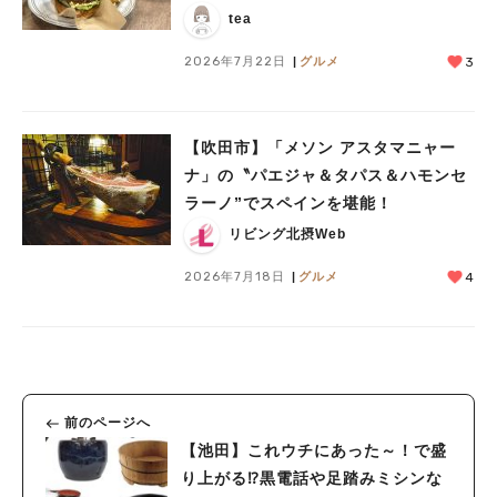
tea
2026年7月22日
グルメ
3
【吹田市】「メソン アスタマニャー
ナ」の〝パエジャ＆タパス＆ハモンセ
ラーノ”でスペインを堪能！
リビング北摂Web
2026年7月18日
グルメ
4
前のページへ
【池田】これウチにあった～！で盛
り上がる⁉黒電話や足踏みミシンな