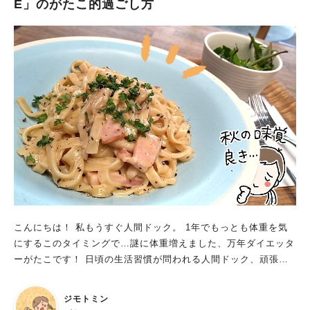
E」のがたこ的過ごし方
こんにちは！ 私もうすぐ人間ドック。 1年でもっとも体重を気
にするこのタイミングで…謎に体重増えました、万年ダイエッタ
ーがたこです！ 日頃の生活習慣が問われる人間ドック、頑張り
ます。 （人間ドック大事です、受けてない妙齢さんはぜひ一
度…） さて、コロナ禍以降、在宅ワークが増えた方、多いので
ジモトミン
はないでしょうか。 かく言う私も、万年在宅ワーカー！ 気候が