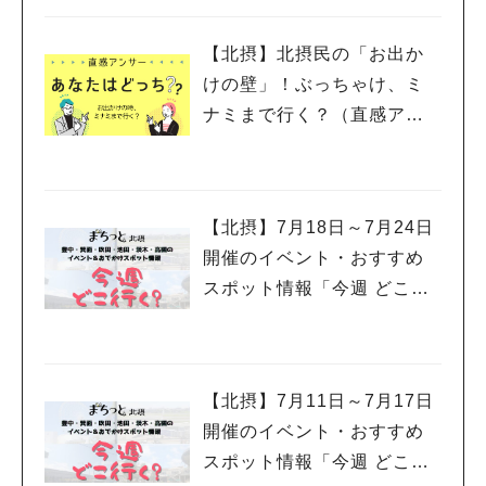
田・池田・茨木・高槻）
【北摂】北摂民の「お出か
けの壁」！ぶっちゃけ、ミ
ナミまで行く？（直感アン
サー あなたはどっち？）
【北摂】7月18日～7月24日
開催のイベント・おすすめ
スポット情報「今週 どこい
く？」（豊中・箕面・吹
田・池田・茨木・高槻）
人気のキーワード
#今週どこいく？
#自然とふれあう
#ランチ
#カフェ
#まとめ
【北摂】7月11日～7月17日
#教えたい／教えて投稿記事
#大阪学院大 商品開発プロジェクト
開催のイベント・おすすめ
#あなたはどっち？
スポット情報「今週 どこい