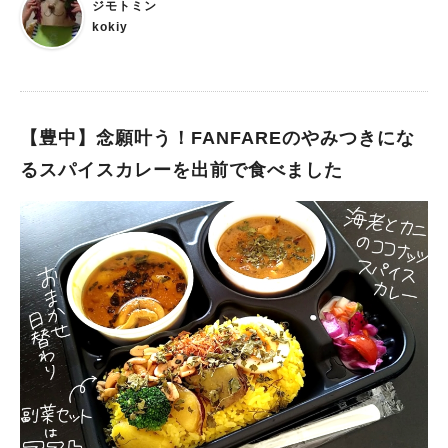
中庄内で出店できて大変うれしいです。 以前からのファンの方
ジモトミン
はもちろん、ひとり焼肉でダイリキのお肉を食べていただき、
kokiy
新しい方にもダイリキを知っていただけたら」と森川さん。 帰
りはお隣の精肉店で、たっぷりお肉を買って、 明日の夜は、ス
テーキです♪ また来ますね！
【豊中】念願叶う！FANFAREのやみつきにな
るスパイスカレーを出前で食べました