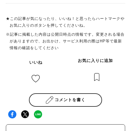
引くのは、店頭に飾られたロードバイク！その隣には、木製のバ
うちで働いてくれているスタッフ（卒業したメンバーも含め）か
イクスタンドも設置されています。 自転車と関わりのあるお店
らの口コミでありがたいことにお客さまが増えています。コロナ
なんでしょうか？ お話を伺うと、サイクリングはオーナーさん
渦で大変な時期もありましたが、お客さまやスタッフとのつなが
★この記事が気になったり、いいね！と思ったらハートマークや
ご夫婦共通のご趣味。でも、出かけた先で途中休憩するのに、ロ
りを大切に、恩返しのつもりで値上げせずにやらせてもらってい
お気に入りのボタンを押してくださいね。
ードバイクを安心して停められる場所が意外に少なく、困った経
ます」とのこと。 人とのつながりを大事にしてこられた結果、
※記事に掲載した内容は公開日時点の情報です。変更される場合
験が多々あったのだそうです。そこから、サイクリストがゆっく
超人気店になっているのだなと感じました！ 出典：リビング北
がありますので、お出かけ、サービス利用の際はHP等で最新
り食事ができるような場所を作りたい！と、2020年8月にこちら
摂Web 実際に「スンドゥブ専門店 K.A.M」さんのファンは多
情報の確認をしてください
のお店をオープン。非常事態宣言下での開店準備で、頼める業者
く、お店近くの工事現場の方々や宅配業者の方がランチにいらし
さんが見つからず、看板のタイルはもちろん、内装もほぼご自身
たり、ママ友や老夫婦の常連さんがいたり、お店で働いていた大
お気に入りに追加
いいね
で仕上げられたんですって！ 出典：リビング北摂Web 木製のカ
学生が卒業後も来てくれたりするそうです。さらには、ガンバ大
ウンターとタイルとの色合いのバランスが良く、オーナーさんご
阪やヴィッセル神戸などの選手や芸能人の方も食べに来られるよ
夫婦のあったかい雰囲気がそのまま伝わってくるよう。 入口は
うです！ 出典：リビング北摂Web 「スンドゥブ専門店 K.A.M」
バリアフリーなので、自転車やベビーカーのままでも入りやすい
さんのファンは関西に留まらず、なんと横浜から8年間毎月通わ
のが便利。お店の奥にはお座敷席があり、お子さま連れでもくつ
れている方がいるそうですよ！また、ニューヨークに住んでいる
ろげますよ。 絶品グルメバーガーに舌鼓♪ お店のメニューを拝
方に「ニューヨークで一番美味しいスンドゥブ店より美味し
コメントを書く
見していると、ふと「期間限定」の文字を発見！しかも、大好き
い！」と言われたり、韓国人のお客さんに「韓国の店より美味し
なチリコンカンと、お店自慢のパテが両方入っているとのことだ
いから、韓国でもお店出してほしい！」と言われたりしたことが
ったので、今回は限定バーガー「チリコンカン パルミジャーノ
あるそうで、山本さんは「うちは世界一美味しいスンドゥブ店だ
チーズバーガー」に、ハラペーニョのトッピングをお願いしてみ
と思ってやらせていただいています！」と仰っていました。 空
ました。 注文後に焼いてくれるお肉の香りが、お店いっぱいに