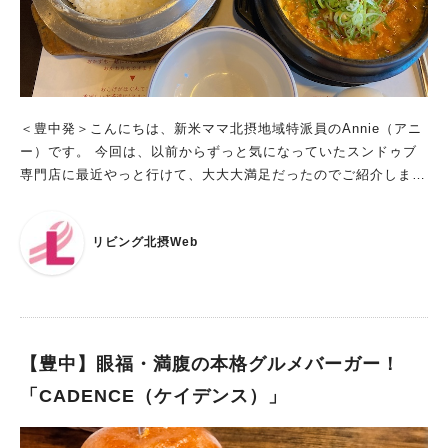
＜豊中発＞こんにちは、新米ママ北摂地域特派員のAnnie（アニ
ー）です。 今回は、以前からずっと気になっていたスンドゥブ
専門店に最近やっと行けて、大大大満足だったのでご紹介しま
す！大阪モノレール少路駅から徒歩10分ほどのところにある「ス
ンドゥブ専門店 K.A.M（カム）」さんです。ロマンチック街道
リビング北摂Web
沿いにあって、ガラス張りのお洒落な外観が目を惹くお店です！
出典：リビング北摂Web 本格スンドゥブとおかわり自由なおか
ずのセット 私たちがお邪魔したのはお昼の時間帯だったので、
ランチセットをいただきました。ランチセットの内容はスンドゥ
ブ・石窯ご飯・おかず3品・ゆず茶で、なんとおかずはおかわり
自由！スンドゥブはとても種類豊富で、辛さを選ぶこともできま
【豊中】眼福・満腹の本格グルメバーガー！
す。 出典：リビング北摂Web どれも美味しそうで迷いました
「CADENCE（ケイデンス）」
が、私は「トックンスンドゥブ（1450円）」を選びました。モ
チモチ食感のトックン（お餅）と黒毛和牛が入った贅沢なスンド