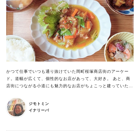
ナー＞（90分制）17：00～21：00（L.O.20：00） 【開催期
間】11月30日（水）まで 月・火曜日定休日(祝日除く) ※状況に
より、予告なく営業内容等を変更する場合あり。
かつて仕事でいつも通り抜けていた岡町桜塚商店街のアーケー
ド。道幅が広くて、個性的なお店があって、大好き。 あと、商
店街につながる小道にも魅力的なお店がちょこっと建っていたり
して、楽しいんです♪ 今回ご紹介する「★Nico★」も本通りの脇
で見つけた、ワクワクする食堂です。
ジモトミン
イナリーバ