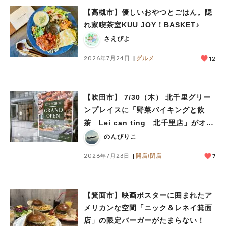
【高槻市】優しいおやつとごはん。隠
れ家喫茶室KUU JOY！BASKET♪
さえぴよ
2026年7月24日
グルメ
12
【吹田市】 7/30（木） 北千里グリー
ンプレイスに「野菜バイキングと飲
茶 Lei can ting 北千里店」がオー
プン予定！
のんびりこ
2026年7月23日
開店/閉店
7
【箕面市】映画ポスターに囲まれたア
メリカンな空間「ニック＆レネイ箕面
店」の限定バーガーがたまらない！