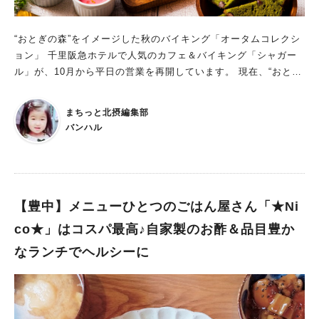
“おとぎの森”をイメージした秋のバイキング「オータムコレクシ
ョン」 千里阪急ホテルで人気のカフェ＆バイキング「シャガー
ル」が、10月から平日の営業を再開しています。 現在、“おとぎ
の森”をイメージした秋のバイキング“オータムコレクション”を開
催中です。 こぶたのおうちをイメージした塩釜パイでじっくり
まちっと北摂編集部
と焼き上げ、栗と茸のソースで味わうローストポーク 魔女の洋
バンハル
服を2色のタルタルで表現したチキン南蛮 色が変わるサラダ こ
びとたちが“おとぎの森”で育てたりんごをイメージした可愛らし
いムース などなど、秋の香りがいっぱいです。 チーズを纏った
スクエアハンバーグ チキン南蛮2色のタルタルを添えて 茸のピ
ザ デザート各種 ※日替わりで5～6種類用意されています 秋の万
【豊中】メニューひとつのごはん屋さん「★Ni
博記念公園や服部緑地の紅葉を愛で、千里阪急ホテルのランチや
co★」はコスパ最高♪自家製のお酢＆品目豊か
ディナーを堪能する一日。ステキな秋にしたいですね。 ◆カフェ
なランチでヘルシーに
＆バイキング「シャガール」（西館１階） ・平日料金 ＜ランチ
＞大人：3000円 小学生：1800円 幼児（4歳～）：900
円 ＜ディナー＞大人：3700円 小学生：2200円 幼児
（4歳～）：1000円 ※ソフトドリンク飲み放題付き ・営業時間
＜ランチ＞（90分制）11：30～15：00（L.O.14：00） ＜ディ