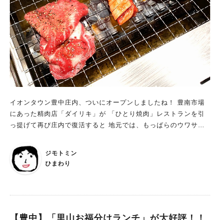
イオンタウン豊中庄内、ついにオープンしましたね！ 豊南市場
にあった精肉店「ダイリキ」が 「ひとり焼肉」レストランを引
っ提げて再び庄内で復活すると 地元では、もっぱらのウワサ。
ひとり焼肉に行ったことがないひまわり。 ずっと気になってい
たので、オープン初日に行ってきました！ 囲まれる安心感！一
ジモトミン
席ずつに無煙ロースターが ダイリキの「ひとり焼肉」は、イナ
ひまわり
ロク側から入ってすぐ。 精肉店との併設でわかりやすい場所に
ありました。 一人で焼肉を食べたことがないので、なかなか勇
気が出ず。 お店の前を行ったり来たり（笑） チラシをもらって
3日間限定の日替わりセールがあることを知り、いざ入店！ テー
ブル席もありましたが、やっぱり挑戦してみたい、 「ぼっち
【豊中】「里山お福分けランチ」が大好評！！