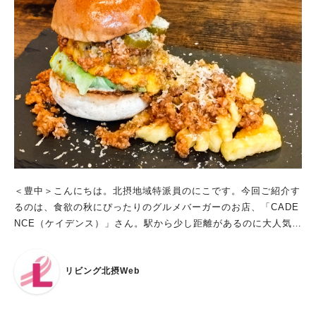
ゥブです！おかずの韓国海苔・もやしナムル・キムチは、おかわ
り自由。ご飯は熱々の石釜で炊かれておりホカホカ。卵もセット
で付いており、スンドゥブに入れるとマイルドな味わいになると
のこと。 出典：リビング北摂Web 美味しい食べ方が紹介されて
いたので「これがコリアンスタイルか〜」と感じながら美味しく
いただきました！ 出典：リビング北摂Web ずっと熱々の豆腐、
モチモチ食感のトックン、スープの旨味が染み込んだお肉、どれ
も最高でご飯がどんどん進みました！ 出典：リビング北摂Web
ご飯がおこげになったらトウモロコシ茶をそそいでお茶漬けにし
て食べたのも美味しかったです！トウモロコシ茶は香ばしい香り
なのに優しい味で、これを機にハマりそうです（笑） 出典：リ
ビング北摂Web おかずもどれも美味しくご飯がさらに進みまし
＜豊中＞こんにちは。北摂地域特派員のにこです。今回ご紹介す
た！これがおかわり自由なんてすごい！ 出典：リビング北摂We
るのは、食欲の秋にぴったりのグルメバーガーのお店、「CADE
b ぺろりと完食した後には温かいゆず茶をいただきました。ゆず
NCE（ケイデンス）」さん。駅から少し距離があるのに大人気！
ジャムを溶きながら飲み、体の芯から温まりました。 出典：リ
の秘密を、お腹を空かせて(笑) 探りに行って参りました！ 手貼
ビング北摂Web お客さんや働くスタッフの口コミで、超人気店
りタイルのあったかい店内は、サイクリストの憩いの場 お店の
に！ 今年10月で創業19年を迎えられたという「スンドゥブ専門
リビング北摂Web
最寄りは、阪急電車宝塚線・岡町駅。駅の北側にのびる府道99号
店 K.A.M」さん。オーナーの山本さんから後日お話を伺うこと
線を、西に歩くこと約5分。タイル文字の看板がかわいい、小さ
ができました。「うちは“口コミこそ最強”という信条を持って、
なお店が見えてきます。 出典：リビング北摂Web ひときわ目を
広告費は一切かけずにやっています。食べに来てくださった方や