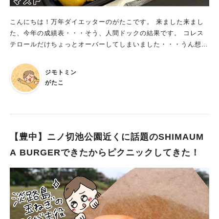
こんにちは！万年ダイエッターのがたこです。 来ました来まし
た、今年の成績表・・・そう、人間ドックの結果です。 コレス
テロールだけちょっとオーバーしてしまいました・・・うん想定
内！概ね良好！笑 ウエストが1センチ減っていたのは、服部緑地
でのスロージョグのおかげかしら、ぐふふ。 （測り方の違いだ
ジモトミン
よとか言わないで…） さて先日、 ルーティンワークの出前館パ
がたこ
トロールをしていて「ファッ！？」と変な声を出して二度見。
【豊中】ニノ切池公園近くに話題のSHIMAUM
A BURGERできたからピクニックしてきた！