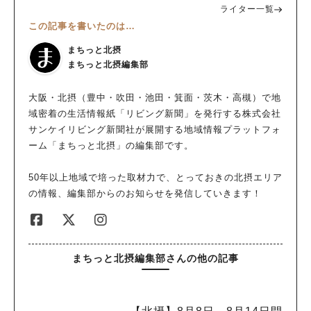
間、視覚、味覚で優雅な時間を 外観や店内もお洒落な「スンド
ライター一覧
広がって、待っている時間から美味しすぎる！ しかも、出来立
ゥブ専門店 K.A.M」さん。以前は山本さんのお母様がカフェを
この記事を書いたのは…
てのバーガーの上に、パルミジャーノ・レッジャーノチーズをた
営んでおられたり、フレンチをされていた時代もあったそうで
っぷり削って下さいました！削りたてチーズの芳醇な香り、写真
す。大きなガラス張りやコンクリートなのに木目を出すデザイン
まちっと北摂
で伝わりますでしょうか…!? 出典：リビング北摂Web 「CADE
まちっと北摂編集部
は、建築業界のお客さんに「建物も立派ですね」と言われたこと
NCE」さんのパテは、塊のまま仕入れた牛肉を、ご主人がお店で
もあるそうです。店内に飾ってあったお花も素敵でした！ 出
部位ごとにミンチや粗切りなどに手作業で加工されているそう。
大阪・北摂（豊中・吹田・池田・箕面・茨木・高槻）で地
典：リビング北摂Web 山本さんは「空間でも、視覚でも、味覚
口に入れると、ミンチから溢れる肉汁と、噛み応えのある粗切り
域密着の生活情報紙「リビング新聞」を発行する株式会社
でも楽しめるお店にして、お客様に優雅な時間を過ごしていただ
肉の食感が合わさって、びっくりする美味しさが広がります！
サンケイリビング新聞社が展開する地域情報プラットフォ
きたい。」と仰っていて、そんな想いが込められたお店で食事で
奥様こだわりのチリコンカンは、豚ミンチにさらにベーコンを加
ーム「まちっと北摂」の編集部です。
きたことを改めて嬉しく感じました！ 優雅な時間をとのことで
えることで味に深みを出しているのに加え、トマトと香味野菜、
すが敷居が高く入りにくい雰囲気などは全くなく、実際に私が小
6種のスパイスを加えて煮込むことで、旨味をぎゅっと凝縮。バ
50年以上地域で培った取材力で、とっておきの北摂エリア
さな子どもを連れて行った際も快く迎え入れてくださり、ベビー
ーガーのパテとの相性はもちろん、付け合わせのポテトと一緒に
の情報、編集部からのお知らせを発信していきます！
カーが入れるように席の椅子も移動してくださいました。山本さ
いただくと、もう無限に食べられちゃう！ ボリュームたっぷり
んのお話でも「お子さん連れも大歓迎！」とのことで、メニュー
のグルメバーガー、お昼ごはんにはもちろん、夜営業もされてい
にもお子様セットが用意されています！（ランチ・ディナー共に
るので、ビール片手に夕食というのもアリですね♪ 次回は絶対そ
全メニュー850円）。 出典：リビング北摂Web 16時以降はディ
うします(笑) 出典：リビング北摂Web ゆるく楽しむ自転車イベ
ナータイムとなり、大人の場合、ディナーセット（ランチセット
まちっと北摂編集部さんの他の記事
ントもおすすめ♪ ところで、私がお邪魔した日、お店の壁には何
の料金＋200円）は、おかわり自由のおかずが5品に増えるそう
やら自転車の写真がいっぱい・・・ 出典：リビング北摂Web こ
です！ 出典：リビング北摂Web 単品メニューやテイクアウト
れらの写真は、来店されたサイクリストさんのもの。みんなで
も！ セットメニューのほかに、「ほくほくマンドゥ（400円）」