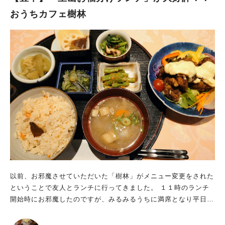
席」 囲まれるって安心しませんか？ 一席一席に無煙ロースター
おうちカフェ樹林
があって、水も自由に飲めちゃう。 「画期的！！」と、テーマ
パークに来たようなワクワク感。 メニューは決まっていました
が、一応広げて… ん？クリスマスフェア？ 12月限定で特別メニ
ューがあるそうです。 マイペースにお肉を堪能できるのがイ
イ！ ほどなくして。来ました！ 「上ハラミ＆ダイリキカルビ＆
牛タン定食」！ 自分で肉を焼く経験が乏しく… 牛タンは上手く
広げられませんでしたが 自分のペースで焼いて食べられるのは
超至福！！ タレを付けて、ご飯にバウンドさせて… うんまーい
♪ やや甘めのタレが白ご飯に良くあうし、 お肉が柔らかくて、
肉の味が濃くて美味！ ご飯のおかわりを悩みましたが、 最後
は、肉のうまみで口の中を占めたかったので ごちそうさまでし
た。 お肉を食べてダイリキを知っていただきたい このおいしさ
と楽しさ、誰かに話したいな～と、 帰り際お店の方に「一人焼
肉、楽しくておいしかったです～♪」と 話しかけたら、ダイリキ
以前、お邪魔させていただいた「樹林」がメニュー変更をされた
の「取締役執行役員」！おえらさんでした！ 「喜んでいただけ
ということで友人とランチに行ってきました。 １１時のランチ
てうれしいです！ 豊南市場で約50年精肉店として商売をしてい
開始時にお邪魔したのですが、みるみるうちに満席となり平日な
たのですが、約2年前に退店。 発祥の地でもある庄内には、また
のに相変わらず大人気でした。
いつか必ず戻ってきたいと思っていましたので イオンタウン豊