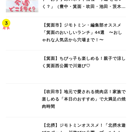
く？」（豊中・箕面・吹田・池田・茨木・
高槻）
【箕面市】ジモトミン・編集部オススメ
「箕面のおいしいランチ」44選 〜おし
ゃれな人気店から穴場まで！〜
【箕面】ちびっ子も楽しめる！親子で涼し
く箕面西公園で川遊び♡
【吹田市】地元で愛される焼肉店！家族で
楽しめる「本日のおすすめ」で大満足の焼
肉時間
【北摂】ジモトミンオススメ！「北摂水遊