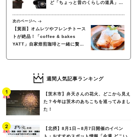
ど「ちょっと昔のくらしの道具」企
画展開催
次のページへ
【箕面】オムレツやフレンチトース
トが絶品！「coffee & bakes
YATT」自家焙煎珈琲と一緒に贅沢
なひと時を
週間人気記事ランキング
【茨木市】弁天さんの花火、どこから見え
た？今年は茨木のあちこちを巡ってみまし
た！
【北摂】8月1日～8月7日開催のイベン
ト・おすすめスポット情報「今週 どこい