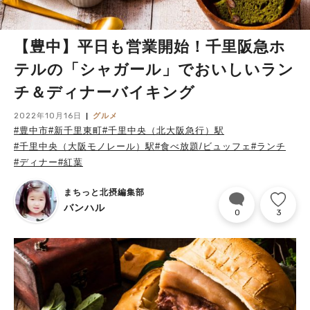
【豊中】平日も営業開始！千里阪急ホ
テルの「シャガール」でおいしいラン
チ＆ディナーバイキング
2022年10月16日
グルメ
#豊中市
#新千里東町
#千里中央（北大阪急行）駅
#千里中央（大阪モノレール）駅
#食べ放題/ビュッフェ
#ランチ
#ディナー
#紅葉
まちっと北摂編集部
バンハル
0
3