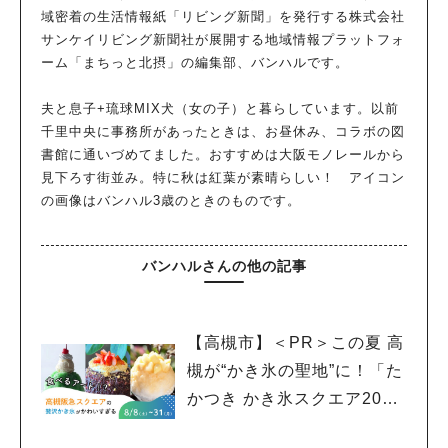
域密着の生活情報紙「リビング新聞」を発行する株式会社
サンケイリビング新聞社が展開する地域情報プラットフォ
ーム「まちっと北摂」の編集部、バンハルです。
夫と息子+琉球MIX犬（女の子）と暮らしています。以前
千里中央に事務所があったときは、お昼休み、コラボの図
書館に通いづめてました。おすすめは大阪モノレールから
見下ろす街並み。特に秋は紅葉が素晴らしい！ アイコン
の画像はバンハル3歳のときのものです。
バンハルさんの他の記事
【高槻市】＜PR＞この夏 高
槻が“かき氷の聖地”に！「た
かつき かき氷スクエア202
6」 8月8日（土）～31日