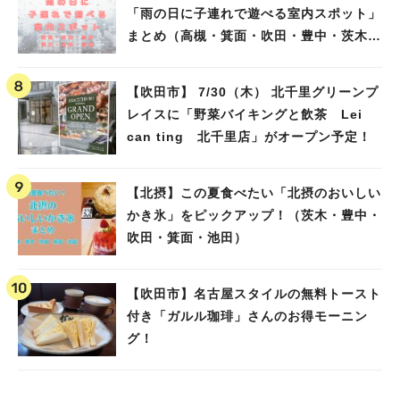
「雨の日に子連れで遊べる室内スポット」
まとめ（高槻・箕面・吹田・豊中・茨木・
池田）
【吹田市】 7/30（木） 北千里グリーンプ
レイスに「野菜バイキングと飲茶 Lei
can ting 北千里店」がオープン予定！
【北摂】この夏食べたい「北摂のおいしい
かき氷」をピックアップ！（茨木・豊中・
吹田・箕面・池田）
【吹田市】名古屋スタイルの無料トースト
付き「ガルル珈琲」さんのお得モーニン
グ！