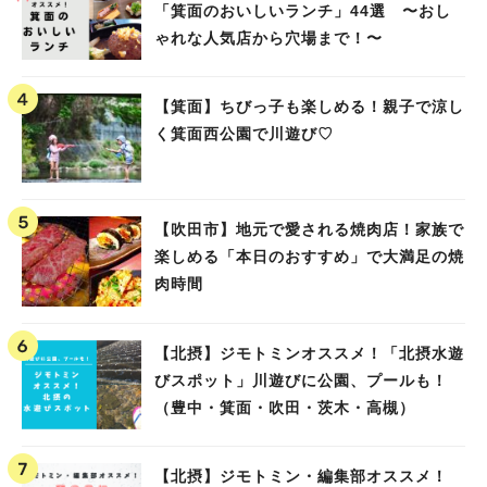
「箕面のおいしいランチ」44選 〜おし
ゃれな人気店から穴場まで！〜
【箕面】ちびっ子も楽しめる！親子で涼し
く箕面西公園で川遊び♡
【吹田市】地元で愛される焼肉店！家族で
楽しめる「本日のおすすめ」で大満足の焼
肉時間
【北摂】ジモトミンオススメ！「北摂水遊
びスポット」川遊びに公園、プールも！
（豊中・箕面・吹田・茨木・高槻）
【北摂】ジモトミン・編集部オススメ！