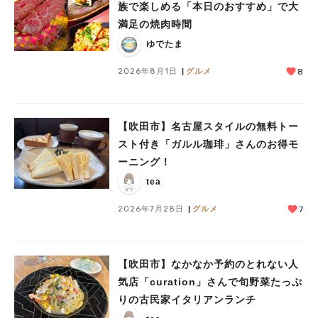
族で楽しめる「本日のおすすめ」で大
満足の焼肉時間
ゆでたま
2026年8月1日
グルメ
8
人気のキーワード
【吹田市】名古屋スタイルの無料トー
スト付き「ガルル珈琲」さんのお得モ
#今週どこいく？
#自然とふれあう
#ランチ
#カフェ
#まとめ
ーニング！
#教えたい／教えて投稿記事
#大阪学院大 商品開発プロジェクト
#あなたはどっち？
tea
2026年7月28日
グルメ
7
【吹田市】なかなか予約のとれない人
気店「curation」さんで旬野菜たっぷ
りの古民家イタリアンランチ