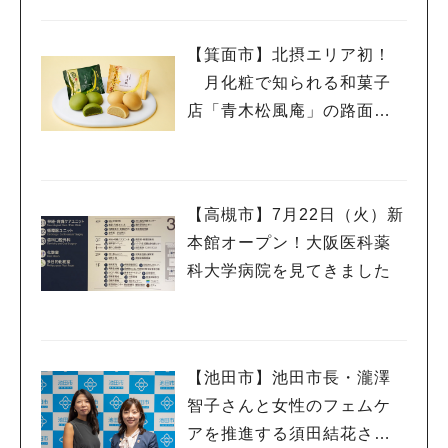
（月）
【箕面市】北摂エリア初！
月化粧で知られる和菓子
店「青木松風庵」の路面店
が7月31日にオープン
【高槻市】7月22日（火）新
本館オープン！大阪医科薬
科大学病院を見てきました
【池田市】池田市長・瀧澤
智子さんと女性のフェムケ
アを推進する須田結花さん