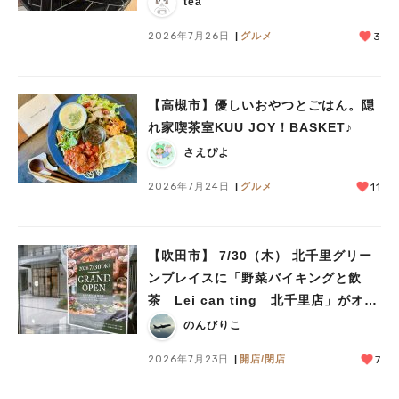
tea
2026年7月26日
グルメ
3
【高槻市】優しいおやつとごはん。隠
れ家喫茶室KUU JOY！BASKET♪
さえぴよ
2026年7月24日
グルメ
11
【吹田市】 7/30（木） 北千里グリー
ンプレイスに「野菜バイキングと飲
茶 Lei can ting 北千里店」がオー
プン予定！
のんびりこ
2026年7月23日
開店/閉店
7