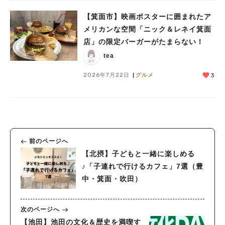
【箕面市】映画ポスターに囲まれたア
メリカンな空間「ニック＆レネイ箕面
店」の限定バーガーがたまらない！
tea
2026年7月22日
グルメ
3
前のページへ
【北摂】子どもと一緒に楽しめる
♪「子連れで行けるカフェ」7選（豊
中・箕面・吹田）
次のページへ
【池田】池田の文化＆歴史を満喫す