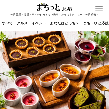
毎日更新！北摂エリアのジモトミン発リアルな街ネタニュース毎日満載！
すべて
グルメ
イベント
あなたはどっち？
まち・ひと応援