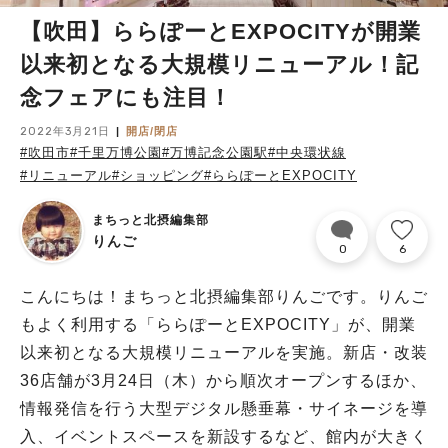
【吹田】ららぽーとEXPOCITYが開業
以来初となる大規模リニューアル！記
念フェアにも注目！
2022年3月21日
開店/閉店
#吹田市
#千里万博公園
#万博記念公園駅
#中央環状線
#リニューアル
#ショッピング
#ららぽーとEXPOCITY
まちっと北摂編集部
りんご
0
6
こんにちは！まちっと北摂編集部りんごです。りんご
もよく利用する「ららぽーとEXPOCITY」が、開業
以来初となる大規模リニューアルを実施。新店・改装
36店舗が3月24日（木）から順次オープンするほか、
情報発信を行う大型デジタル懸垂幕・サイネージを導
入、イベントスペースを新設するなど、館内が大きく