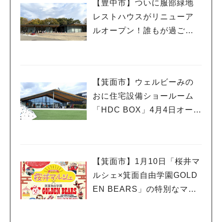
【豊中市】ついに服部緑地
レストハウスがリニューア
ルオープン！誰もが過ごし
やすい憩いの場所に
【箕面市】ウェルビーみの
おに住宅設備ショールーム
「HDC BOX」4月4日オープ
ン！オープニングイベント
も
【箕面市】1月10日「桜井マ
ルシェ×箕面自由学園GOLD
EN BEARS」の特別なマル
シェが開催！