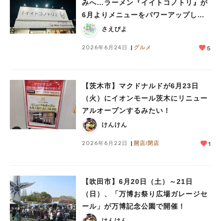
みへ…ラーメン『イイトコノトリ』が
6月よりメニューをパワーアップして
います！
さえぴよ
2026年6月24日
グルメ
5
【茨木市】マクドナルドが6月23日
人気のキーワード
（火）にイオンモール茨木にリニュー
#今週どこいく？
#自然とふれあう
#ランチ
#カフェ
#まとめ
アルオープンするみたい！
#教えたい／教えて投稿記事
#大阪学院大 商品開発プロジェクト
けんけん
#あなたはどっち？
2026年6月22日
開店/閉店
1
【吹田市】6月20日（土）～21日
（日）、「万博お祭り広場ガレージセ
ール」が万博記念公園で開催！
けんけん