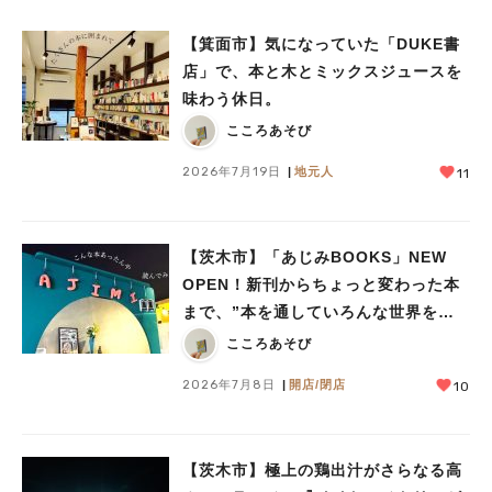
【箕面市】気になっていた「DUKE書
店」で、本と木とミックスジュースを
味わう休日。
こころあそび
2026年7月19日
地元人
11
【茨木市】「あじみBOOKS」NEW
OPEN！新刊からちょっと変わった本
まで、”本を通していろんな世界をあ
じみする” 本屋さん
こころあそび
2026年7月8日
開店/閉店
10
【茨木市】極上の鶏出汁がさらなる高