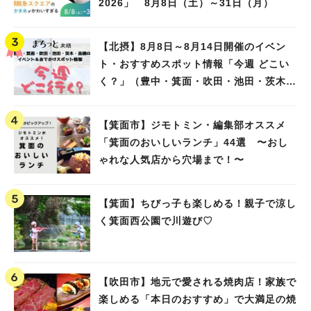
2026」 8月8日（土）～31日（月）
【北摂】8月8日～8月14日開催のイベン
ト・おすすめスポット情報「今週 どこい
く？」（豊中・箕面・吹田・池田・茨木・
高槻）
【箕面市】ジモトミン・編集部オススメ
「箕面のおいしいランチ」44選 〜おし
ゃれな人気店から穴場まで！〜
【箕面】ちびっ子も楽しめる！親子で涼し
く箕面西公園で川遊び♡
【吹田市】地元で愛される焼肉店！家族で
楽しめる「本日のおすすめ」で大満足の焼