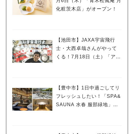
月6日（木）「青木松風庵 月
化粧茨木店」がオープン！
【池田市】JAXA宇宙飛行
士・大西卓哉さんがやって
くる！7月18日（土）「アマ
チュア無線フェスティバ
ル」で講演
【豊中市】1日中過ごしてリ
フレッシュしたい！「SPA&
SAUNA 水春 服部緑地」、
ついに6月5日オープン！