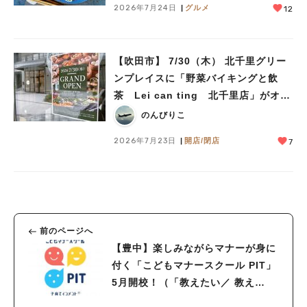
2026年7月24日
グルメ
12
【吹田市】 7/30（木） 北千里グリー
ンプレイスに「野菜バイキングと飲
茶 Lei can ting 北千里店」がオー
プン予定！
のんびりこ
2026年7月23日
開店/閉店
7
前のページへ
【豊中】楽しみながらマナーが身に
付く「こどもマナースクール PIT」
5月開校！（「教えたい／ 教え
て」）