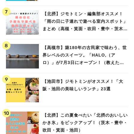
【北摂】ジモトミン・編集部オススメ！
「雨の日に子連れで遊べる室内スポット」
まとめ（高槻・箕面・吹田・豊中・茨木・
池田）
【高槻市】築180年の古民家で味わう、世
界レベルのスイーツ。「HALO,（ア
ロ）」が7月3日にオープン！（教えたい/
教えて）
【池田市】ジモトミンがオススメ！「大
阪・池田の美味しいランチ」23選
【北摂】この夏食べたい「北摂のおいしい
かき氷」をピックアップ！（茨木・豊中・
吹田・箕面・池田）