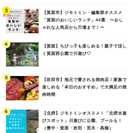
高槻）
【箕面市】ジモトミン・編集部オススメ
「箕面のおいしいランチ」44選 〜おし
ゃれな人気店から穴場まで！〜
【箕面】ちびっ子も楽しめる！親子で涼し
く箕面西公園で川遊び♡
【吹田市】地元で愛される焼肉店！家族で
楽しめる「本日のおすすめ」で大満足の焼
肉時間
【北摂】ジモトミンオススメ！「北摂水遊
びスポット」川遊びに公園、プールも！
（豊中・箕面・吹田・茨木・高槻）