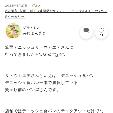
2022年3月27日
グルメ
#箕面市
#箕面（町）
#箕面駅
#カフェ
#モーニング
#スイーツ
#パン
#ベーカリー
ジモトミン
みにょんまま
0
11
箕面デニッシュサトウカエデさんに
行ってきました✧︎*｡٩(ˊωˋ*)و✧︎*｡
サトウカエデさんといえば、デニッシュ食パン。
デニッシュ食パン一本で勝負している
箕面駅前のパン屋さんです。
店舗ではデニッシュ食パンのテイクアウトだけでな