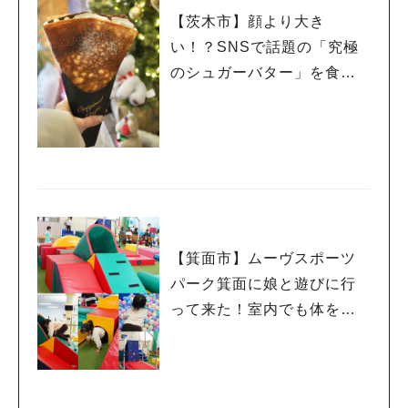
【茨木市】顔より大き
い！？SNSで話題の「究極
のシュガーバター」を食べ
てみた！
【箕面市】ムーヴスポーツ
パーク箕面に娘と遊びに行
って来た！室内でも体を動
かせるよ