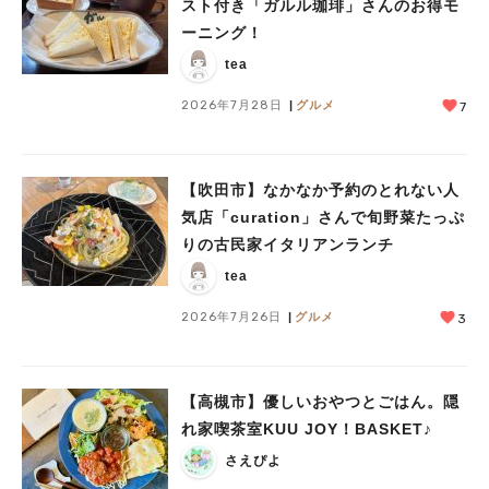
スト付き「ガルル珈琲」さんのお得モ
ーニング！
tea
2026年7月28日
グルメ
7
【吹田市】なかなか予約のとれない人
気店「curation」さんで旬野菜たっぷ
りの古民家イタリアンランチ
tea
2026年7月26日
グルメ
3
【高槻市】優しいおやつとごはん。隠
れ家喫茶室KUU JOY！BASKET♪
さえぴよ