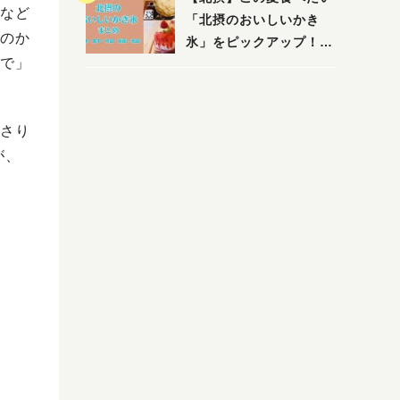
など
「北摂のおいしいかき
のか
氷」をピックアップ！
で」
（茨木・豊中・吹田・箕
面・池田）
さり
が、