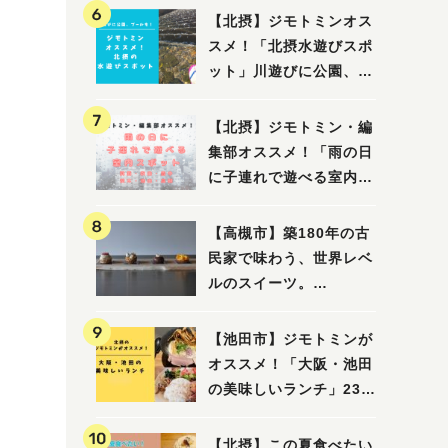
【北摂】ジモトミンオス
スメ！「北摂水遊びスポ
ット」川遊びに公園、プ
ールも！（豊中・箕面・
吹田・茨木・高槻）
【北摂】ジモトミン・編
集部オススメ！「雨の日
に子連れで遊べる室内ス
ポット」まとめ（高槻・
箕面・吹田・豊中・茨
【高槻市】築180年の古
木・池田）
民家で味わう、世界レベ
ルのスイーツ。
「HALO,（アロ）」が7
月3日にオープン！（教
【池田市】ジモトミンが
えたい/教えて）
オススメ！「大阪・池田
の美味しいランチ」23
選
【北摂】この夏食べたい