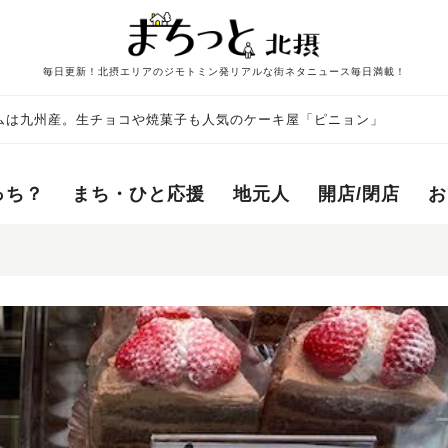
毎日更新！北摂エリアのジモトミン発リアルな街ネタニュース毎日満載！
ムは九州産。生チョコや焼菓子も人気のケーキ屋「ピニョン」
っち？
まち・ひと応援
地元人
開店/閉店
お