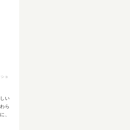
なショ
しい
わら
に、