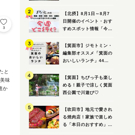
ってみました！
【北摂】8月1日～8月7
日開催のイベント・おす
3
すめスポット情報「今週
どこいく？」（豊中・箕
面・吹田・池田・茨木・
【箕面市】ジモトミン・
高槻）
編集部オススメ「箕面の
おいしいランチ」44
選 〜おしゃれな人気店
たと
から穴場まで！〜
【箕面】ちびっ子も楽し
美味
める！親子で涼しく箕面
聴か
西公園で川遊び♡
【吹田市】地元で愛され
る焼肉店！家族で楽しめ
る「本日のおすすめ」で
大満足の焼肉時間