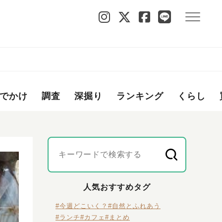
でかけ
調査
深掘り
ランキング
くらし
人気おすすめタグ
#今週どこいく？
#自然とふれあう
#ランチ
#カフェ
#まとめ