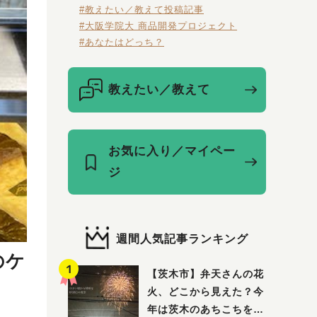
#教えたい／教えて投稿記事
#大阪学院大 商品開発プロジェクト
#あなたはどっち？
教えたい／教えて
お気に入り／マイペー
ジ
週間人気記事ランキング
のケ
【茨木市】弁天さんの花
火、どこから見えた？今
年は茨木のあちこちを巡