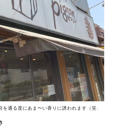
前を通る度にあま〜い香りに誘われます（笑
）
さ