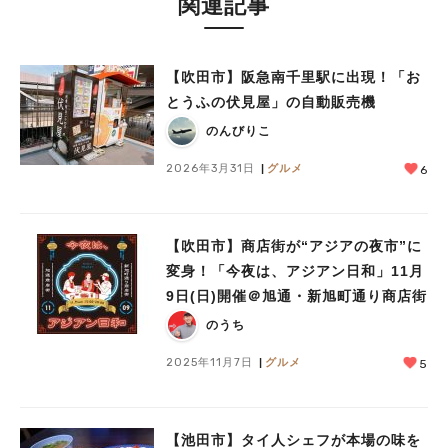
関連記事
【吹田市】阪急南千里駅に出現！「お
人気のキーワード
とうふの伏見屋」の自動販売機
#今週どこいく？
#自然とふれあう
#ランチ
#カフェ
#まとめ
のんびりこ
#教えたい／教えて投稿記事
#大阪学院大 商品開発プロジェクト
#あなたはどっち？
2026年3月31日
グルメ
6
【吹田市】商店街が“アジアの夜市”に
変身！「今夜は、アジアン日和」11月
9日(日)開催＠旭通・新旭町通り商店街
のうち
2025年11月7日
グルメ
5
【池田市】タイ人シェフが本場の味を