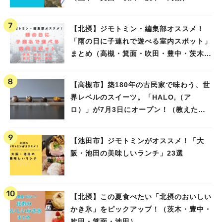
【北摂】ジモトミン・編集部オススメ！
「雨の日に子連れで遊べる室内スポット」
まとめ（高槻・箕面・吹田・豊中・茨木・
池田）
【高槻市】築180年の古民家で味わう、世
界レベルのスイーツ。「HALO,（ア
ロ）」が7月3日にオープン！（教えたい/
教えて）
【池田市】ジモトミンがオススメ！「大
阪・池田の美味しいランチ」23選
【北摂】この夏食べたい「北摂のおいしい
かき氷」をピックアップ！（茨木・豊中・
吹田・箕面・池田）