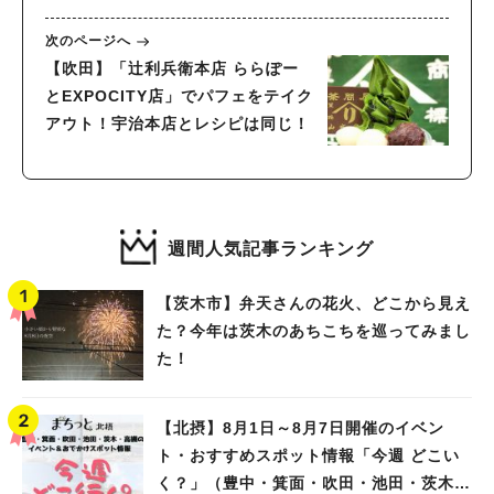
DINING KOHAKU」
次のページへ
【吹田】「辻利兵衛本店 ららぽー
とEXPOCITY店」でパフェをテイク
アウト！宇治本店とレシピは同じ！
週間人気記事ランキング
【茨木市】弁天さんの花火、どこから見え
た？今年は茨木のあちこちを巡ってみまし
た！
【北摂】8月1日～8月7日開催のイベン
ト・おすすめスポット情報「今週 どこい
く？」（豊中・箕面・吹田・池田・茨木・