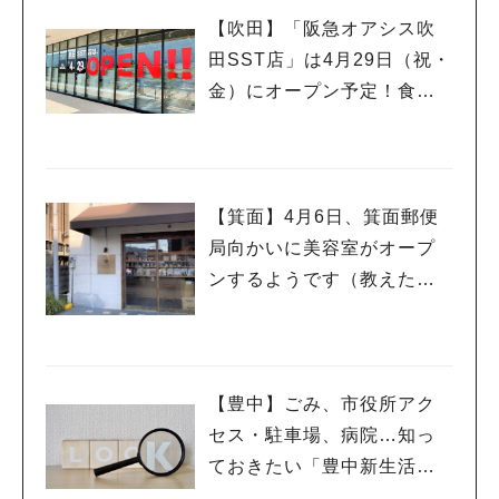
【吹田】「阪急オアシス吹
田SST店」は4月29日（祝・
金）にオープン予定！食と
健康を意識したこだわりの
ある店舗
【箕面】4月6日、箕面郵便
局向かいに美容室がオープ
ンするようです（教えたい
／教えて）
【豊中】ごみ、市役所アク
セス・駐車場、病院…知っ
ておきたい「豊中新生活お
役立ち情報まとめ」