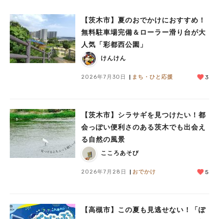
【茨木市】夏のおでかけにおすすめ！
無料駐車場完備＆ローラー滑り台が大
人気「彩都西公園」
人気のキーワード
けんけん
#今週どこいく？
#自然とふれあう
#ランチ
#カフェ
#まとめ
#教えたい／教えて投稿記事
#大阪学院大 商品開発プロジェクト
2026年7月30日
まち・ひと応援
3
#あなたはどっち？
【茨木市】シラサギを見つけたい！都
会っぽい便利さのある茨木でも出会え
る自然の風景
こころあそび
2026年7月28日
おでかけ
5
【高槻市】この夏も見逃せない！「ぽ