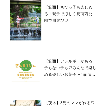
【箕面】ちびっ子も楽しめ
る！親子で涼しく箕面西公
園で川遊び♡
【箕面】アレルギーがある
子もない子も♡みんなで楽し
める優しいお菓子〜nijiiro te
tote〜 6月11日（日）「まん
まるシェ」で販売！！
【茨木】3児のママが作る♡