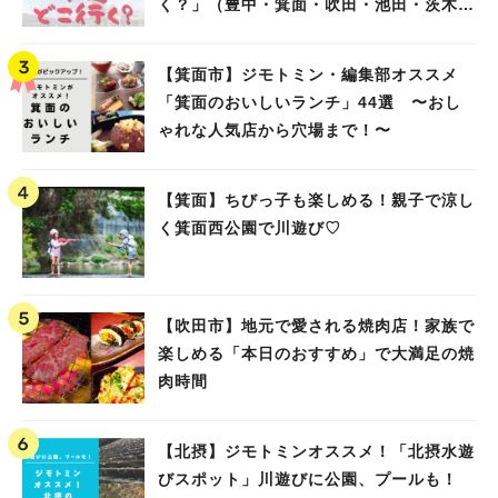
く？」（豊中・箕面・吹田・池田・茨木・
高槻）
【箕面市】ジモトミン・編集部オススメ
「箕面のおいしいランチ」44選 〜おし
ゃれな人気店から穴場まで！〜
【箕面】ちびっ子も楽しめる！親子で涼し
く箕面西公園で川遊び♡
【吹田市】地元で愛される焼肉店！家族で
楽しめる「本日のおすすめ」で大満足の焼
肉時間
【北摂】ジモトミンオススメ！「北摂水遊
びスポット」川遊びに公園、プールも！