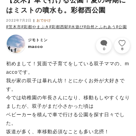
【茨木】車で行ける公園！夏の時期に
はミストの噴水も。彩都西公園
2022年7月2日
おでかけ
#茨木市
#彩都やまぶき
#彩都西駅
#水遊び
#自然とふれあう
#公園
ジモトミン
macco
0
8
初めまして！箕面で子育てをしている双子ママの、m
accoです。
我が家の双子は暴れん坊！とにかくお外が大好きで
す。
今では幼稚園の年長さんになり、移動もしやすくなり
ましたが、双子がまだ小さかった頃は
ベビーカーを積んで車で行ける公園を探す日々でし
た。
坂道が多く、車移動必須なことも多い北摂！