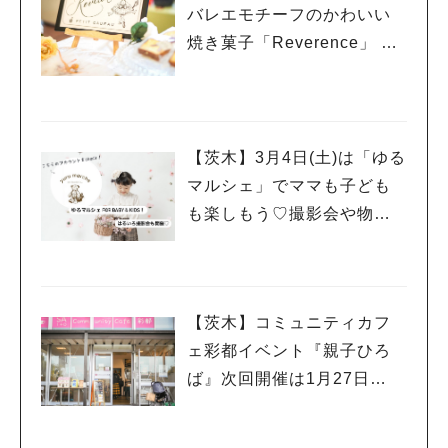
バレエモチーフのかわいい
焼き菓子「Reverence」 買
えるのは5月11日・6月8コミ
ュニティカフェ彩都
【茨木】3月4日(土)は「ゆる
マルシェ」でママも子ども
も楽しもう♡撮影会や物販も
♪
【茨木】コミュニティカフ
ェ彩都イベント『親子ひろ
ば』次回開催は1月27日
（金）！