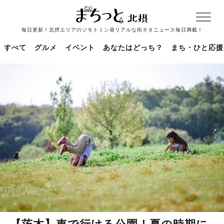
毎日更新！北摂エリアのジモトミン発リアルな街ネタニュース毎日満載！
すべて
グルメ
イベント
あなたはどっち？
まち・ひと応援