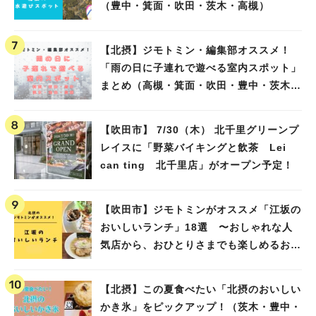
（豊中・箕面・吹田・茨木・高槻）
【北摂】ジモトミン・編集部オススメ！
「雨の日に子連れで遊べる室内スポット」
まとめ（高槻・箕面・吹田・豊中・茨木・
池田）
【吹田市】 7/30（木） 北千里グリーンプ
レイスに「野菜バイキングと飲茶 Lei
can ting 北千里店」がオープン予定！
【吹田市】ジモトミンがオススメ「江坂の
おいしいランチ」18選 〜おしゃれな人
気店から、おひとりさまでも楽しめるお店
まで〜
【北摂】この夏食べたい「北摂のおいしい
かき氷」をピックアップ！（茨木・豊中・