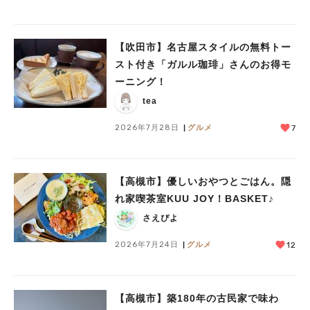
【吹田市】名古屋スタイルの無料トー
スト付き「ガルル珈琲」さんのお得モ
ーニング！
tea
2026年7月28日
グルメ
7
【高槻市】優しいおやつとごはん。隠
れ家喫茶室KUU JOY！BASKET♪
さえぴよ
2026年7月24日
グルメ
12
【高槻市】築180年の古民家で味わ