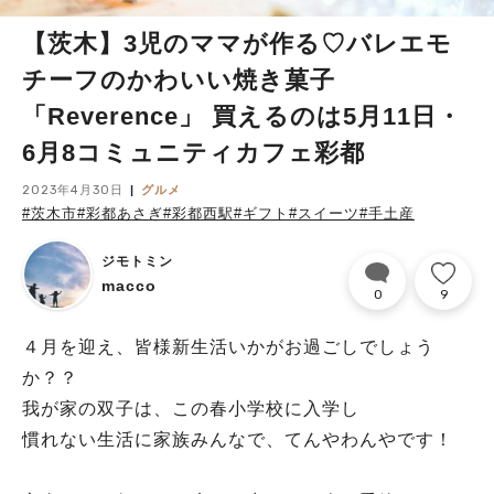
【茨木】3児のママが作る♡バレエモ
チーフのかわいい焼き菓子
「Reverence」 買えるのは5月11日・
6月8コミュニティカフェ彩都
2023年4月30日
グルメ
#茨木市
#彩都あさぎ
#彩都西駅
#ギフト
#スイーツ
#手土産
ジモトミン
macco
0
9
４月を迎え、皆様新生活いかがお過ごしでしょう
か？？
我が家の双子は、この春小学校に入学し
慣れない生活に家族みんなで、てんやわんやです！