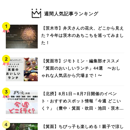
週間人気記事ランキング
【茨木市】弁天さんの花火、どこから見え
た？今年は茨木のあちこちを巡ってみまし
た！
【箕面市】ジモトミン・編集部オススメ
「箕面のおいしいランチ」44選 〜おし
ゃれな人気店から穴場まで！〜
【北摂】8月1日～8月7日開催のイベン
ト・おすすめスポット情報「今週 どこい
く？」（豊中・箕面・吹田・池田・茨木・
高槻）
【箕面】ちびっ子も楽しめる！親子で涼し