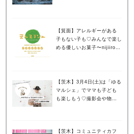
人気のキーワード
【箕面】アレルギーがある
#今週どこいく？
#自然とふれあう
#ランチ
#カフェ
#まとめ
子もない子も♡みんなで楽し
#教えたい／教えて投稿記事
#大阪学院大 商品開発プロジェクト
める優しいお菓子〜nijiiro te
#あなたはどっち？
tote〜 6月11日（日）「まん
まるシェ」で販売！！
【茨木】3月4日(土)は「ゆる
マルシェ」でママも子ども
も楽しもう♡撮影会や物販も
♪
【茨木】コミュニティカフ