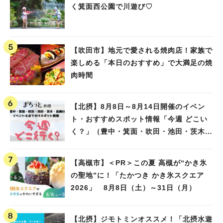
く箕面西公園で川遊び♡
【吹田市】地元で愛される焼肉店！家族で
楽しめる「本日のおすすめ」で大満足の焼
肉時間
【北摂】8月8日～8月14日開催のイベン
ト・おすすめスポット情報「今週 どこい
く？」（豊中・箕面・吹田・池田・茨木・
高槻）
【高槻市】＜PR＞この夏 高槻が“かき氷
の聖地”に！「たかつき かき氷スクエア
2026」 8月8日（土）～31日（月）
【北摂】ジモトミンオススメ！「北摂水遊