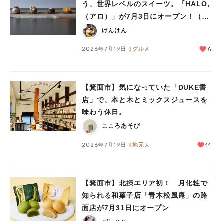
う、世界レベルのスイーツ。「HALO,
（アロ）」が7月3日にオープン！（教
えたい/教えて）
けんけん
2026年7月19日
グルメ
6
【箕面市】気になっていた「DUKE書
店」で、本と木とミックスジュースを
味わう休日。
こころあそび
2026年7月19日
地元人
11
【箕面市】北摂エリア初！ 月化粧で
知られる和菓子店「青木松風庵」の路
面店が7月31日にオープン