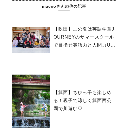
maccoさんの他の記事
【吹田】この夏は英語学童J
OURNEYのサマースクール
で目指せ英語力と人間力U
P！
【箕面】ちびっ子も楽しめ
る！親子で涼しく箕面西公
園で川遊び♡