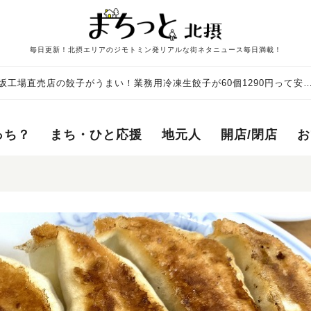
毎日更新！北摂エリアのジモトミン発リアルな街ネタニュース毎日満載！
坂工場直売店の餃子がうまい！業務用冷凍生餃子が60個1290円って安
っち？
まち・ひと応援
地元人
開店/閉店
お