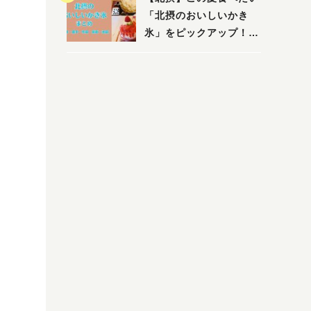
店まで〜
「北摂のおいしいかき
氷」をピックアップ！
（茨木・豊中・吹田・箕
面・池田）