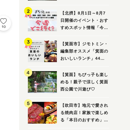
ってみました！
【北摂】8月1日～8月7
日開催のイベント・おす
10
すめスポット情報「今週
どこいく？」（豊中・箕
面・吹田・池田・茨木・
【箕面市】ジモトミン・
高槻）
編集部オススメ「箕面の
おいしいランチ」44
選 〜おしゃれな人気店
から穴場まで！〜
【箕面】ちびっ子も楽し
める！親子で涼しく箕面
西公園で川遊び♡
【吹田市】地元で愛され
る焼肉店！家族で楽しめ
る「本日のおすすめ」で
大満足の焼肉時間