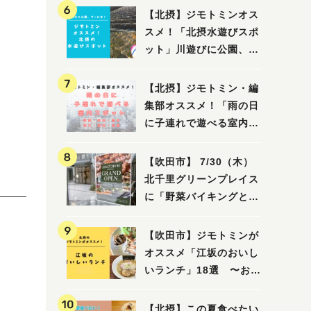
【北摂】ジモトミンオス
スメ！「北摂水遊びスポ
ット」川遊びに公園、プ
ールも！（豊中・箕面・
吹田・茨木・高槻）
【北摂】ジモトミン・編
集部オススメ！「雨の日
に子連れで遊べる室内ス
ポット」まとめ（高槻・
箕面・吹田・豊中・茨
【吹田市】 7/30（木）
木・池田）
北千里グリーンプレイス
に「野菜バイキングと飲
茶 Lei can ting 北千
里店」がオープン予定！
【吹田市】ジモトミンが
オススメ「江坂のおいし
いランチ」18選 〜おし
ゃれな人気店から、おひ
とりさまでも楽しめるお
【北摂】この夏食べたい