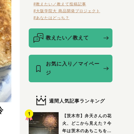
#教えたい／教えて投稿記事
#大阪学院大 商品開発プロジェクト
#あなたはどっち？
教えたい／教えて
お気に入り／マイペー
ジ
週間人気記事ランキング
冷
【茨木市】弁天さんの花
火、どこから見えた？今
年は茨木のあちこちを巡