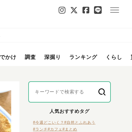
な
でかけ
調査
深掘り
ランキング
くらし
人気おすすめタグ
#今週どこいく？
#自然とふれあう
#ランチ
#カフェ
#まとめ