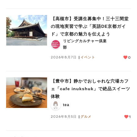
【高槻市】受講生募集中！三十三間堂
の現地実習で学ぶ「英語DE京都ガイ
ド」で京都の魅力を伝えよう
リビングカルチャー倶楽
部
2026年8月7日
イベント
0
【豊中市】静かでおしゃれな穴場カフ
ェ「cafe inukshuk」で絶品スイーツ
体験
tea
2026年8月5日
グルメ
1