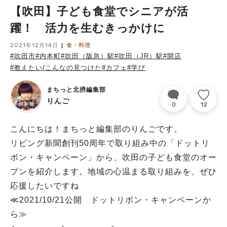
【吹田】子ども食堂でシニアが活
躍！ 活力を生むきっかけに
2021年12月14日
食・料理
#吹田市
#内本町
#吹田（阪急）駅
#吹田（JR）駅
#開店
#教えたい/こんなの見つけた
#カフェ
#学び
まちっと北摂編集部
りんご
0
12
こんにちは！まちっと編集部のりんごです。
リビング新聞創刊50周年で取り組み中の「ドットリ
ボン・キャンペーン」から、吹田の子ども食堂のオー
プンを紹介します。地域の心温まる取り組みを、ぜひ
応援したいですね
≪2021/10/21公開 ドットリボン・キャンペーンか
ら≫