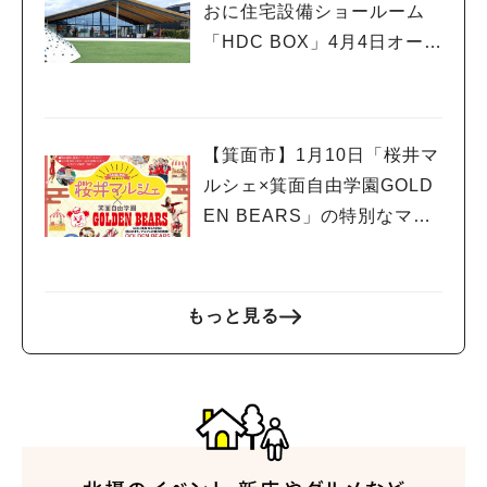
おに住宅設備ショールーム
「HDC BOX」4月4日オープ
ン！オープニングイベント
も
【箕面市】1月10日「桜井マ
ルシェ×箕面自由学園GOLD
EN BEARS」の特別なマル
シェが開催！
もっと見る