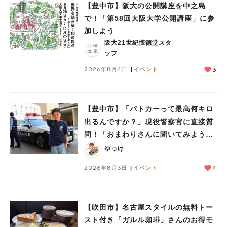
【豊中市】阪大の公開講座を中之島
で！「第58回大阪大学公開講座」に参
加しよう
阪大21世紀懐徳堂スタ
ッフ
2026年8月4日
イベント
3
【豊中市】「パトカーって最高何キロ
人気のキーワード
出るんですか？」現役警察官に直接質
#今週どこいく？
#自然とふれあう
#ランチ
#カフェ
#まとめ
問！「おまわりさんに聞いてみよう」
#教えたい／教えて投稿記事
#大阪学院大 商品開発プロジェクト
に参加しました
#あなたはどっち？
ゆっけ
2026年8月3日
イベント
4
【吹田市】名古屋スタイルの無料トー
スト付き「ガルル珈琲」さんのお得モ