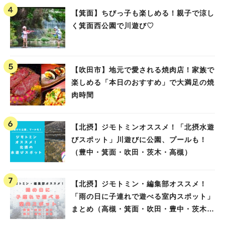
【箕面】ちびっ子も楽しめる！親子で涼し
く箕面西公園で川遊び♡
【吹田市】地元で愛される焼肉店！家族で
楽しめる「本日のおすすめ」で大満足の焼
肉時間
【北摂】ジモトミンオススメ！「北摂水遊
びスポット」川遊びに公園、プールも！
（豊中・箕面・吹田・茨木・高槻）
【北摂】ジモトミン・編集部オススメ！
「雨の日に子連れで遊べる室内スポット」
まとめ（高槻・箕面・吹田・豊中・茨木・
池田）