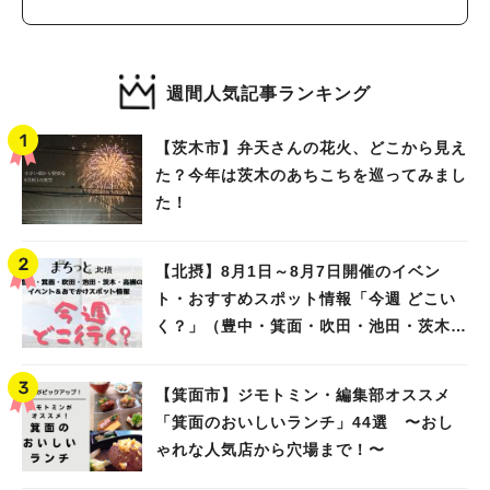
週間人気記事ランキング
【茨木市】弁天さんの花火、どこから見え
た？今年は茨木のあちこちを巡ってみまし
た！
【北摂】8月1日～8月7日開催のイベン
ト・おすすめスポット情報「今週 どこい
く？」（豊中・箕面・吹田・池田・茨木・
高槻）
【箕面市】ジモトミン・編集部オススメ
「箕面のおいしいランチ」44選 〜おし
ゃれな人気店から穴場まで！〜