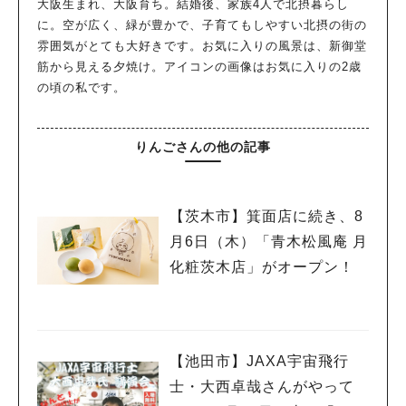
大阪生まれ、大阪育ち。結婚後、家族4人で北摂暮らし
に。空が広く、緑が豊かで、子育てもしやすい北摂の街の
雰囲気がとても大好きです。お気に入りの風景は、新御堂
筋から見える夕焼け。アイコンの画像はお気に入りの2歳
の頃の私です。
りんごさんの他の記事
【茨木市】箕面店に続き、8
月6日（木）「青木松風庵 月
化粧茨木店」がオープン！
【池田市】JAXA宇宙飛行
士・大西卓哉さんがやって