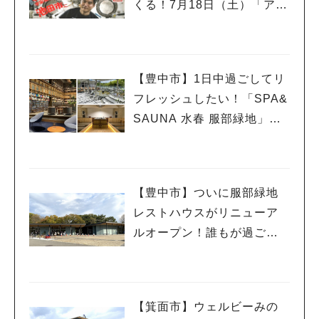
くる！7月18日（土）「アマ
チュア無線フェスティバ
ル」で講演
【豊中市】1日中過ごしてリ
フレッシュしたい！「SPA&
SAUNA 水春 服部緑地」、
ついに6月5日オープン！
【豊中市】ついに服部緑地
レストハウスがリニューア
ルオープン！誰もが過ごし
やすい憩いの場所に
【箕面市】ウェルビーみの