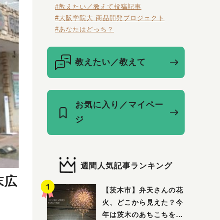
#教えたい／教えて投稿記事
#大阪学院大 商品開発プロジェクト
#あなたはどっち？
教えたい／教えて
お気に入り／マイペー
ジ
週間人気記事ランキング
末広
【茨木市】弁天さんの花
火、どこから見えた？今
年は茨木のあちこちを巡