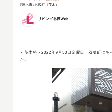
#茨木市
#末広町（茨木）
リビング北摂Web
＜茨木発＞2022年9月30日金曜日、双葉町
た。