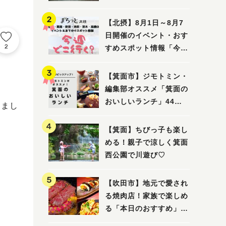
ってみました！
【北摂】8月1日～8月7
日開催のイベント・おす
2
すめスポット情報「今週
どこいく？」（豊中・箕
面・吹田・池田・茨木・
【箕面市】ジモトミン・
高槻）
編集部オススメ「箕面の
おいしいランチ」44
しまし
選 〜おしゃれな人気店
から穴場まで！〜
【箕面】ちびっ子も楽し
める！親子で涼しく箕面
西公園で川遊び♡
【吹田市】地元で愛され
る焼肉店！家族で楽しめ
る「本日のおすすめ」で
大満足の焼肉時間