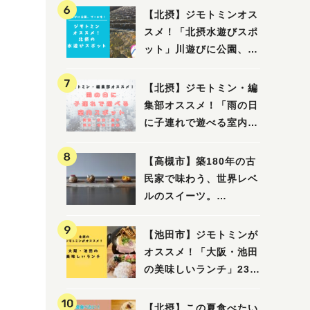
【北摂】ジモトミンオス
スメ！「北摂水遊びスポ
ット」川遊びに公園、プ
ールも！（豊中・箕面・
吹田・茨木・高槻）
【北摂】ジモトミン・編
集部オススメ！「雨の日
に子連れで遊べる室内ス
ポット」まとめ（高槻・
箕面・吹田・豊中・茨
【高槻市】築180年の古
木・池田）
民家で味わう、世界レベ
ルのスイーツ。
「HALO,（アロ）」が7
月3日にオープン！（教
【池田市】ジモトミンが
えたい/教えて）
オススメ！「大阪・池田
の美味しいランチ」23
選
【北摂】この夏食べたい