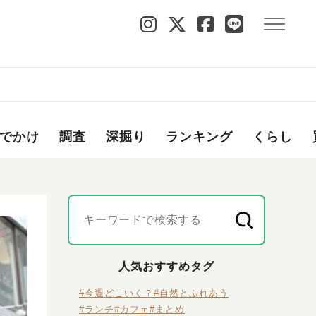
でかけ
調査
深掘り
ランキング
くらし
人気おすすめタグ
#今週どこいく？
#自然とふれあう
#ランチ
#カフェ
#まとめ