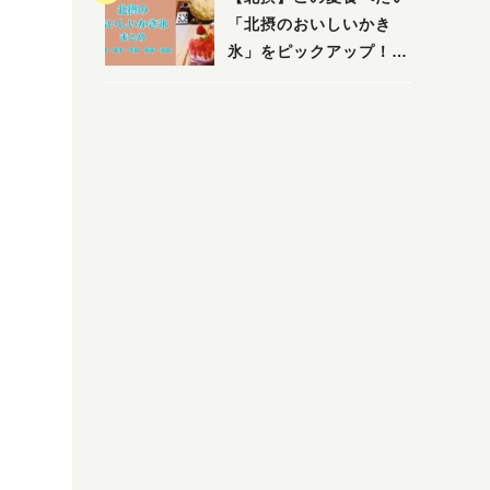
「北摂のおいしいかき
氷」をピックアップ！
（茨木・豊中・吹田・箕
面・池田）