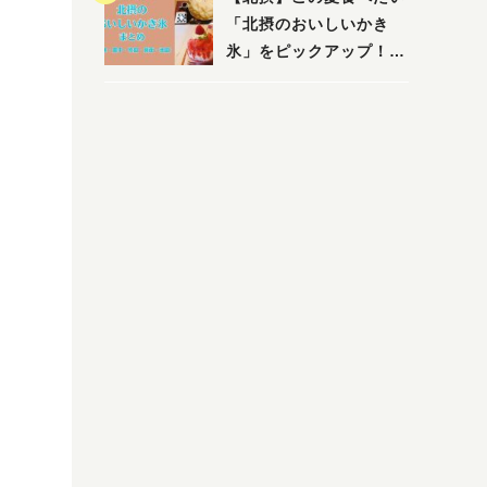
「北摂のおいしいかき
氷」をピックアップ！
（茨木・豊中・吹田・箕
面・池田）