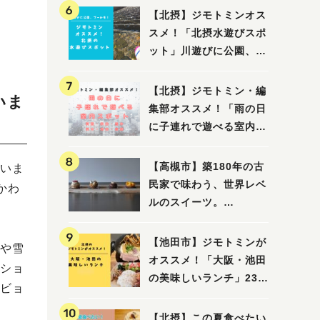
【北摂】ジモトミンオス
スメ！「北摂水遊びスポ
ット」川遊びに公園、プ
ールも！（豊中・箕面・
吹田・茨木・高槻）
【北摂】ジモトミン・編
いま
集部オススメ！「雨の日
に子連れで遊べる室内ス
ポット」まとめ（高槻・
箕面・吹田・豊中・茨
【高槻市】築180年の古
いま
木・池田）
民家で味わう、世界レベ
、かわ
ルのスイーツ。
「HALO,（アロ）」が7
月3日にオープン！（教
【池田市】ジモトミンが
や雪
えたい/教えて）
オススメ！「大阪・池田
ショ
の美味しいランチ」23
ビョ
選
【北摂】この夏食べたい