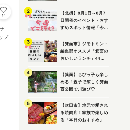
ってみました！
【北摂】8月1日～8月7
14
日開催のイベント・おす
すめスポット情報「今週
ナー
どこいく？」（豊中・箕
ップ
面・吹田・池田・茨木・
【箕面市】ジモトミン・
高槻）
編集部オススメ「箕面の
おいしいランチ」44
選 〜おしゃれな人気店
から穴場まで！〜
【箕面】ちびっ子も楽し
める！親子で涼しく箕面
西公園で川遊び♡
【吹田市】地元で愛され
る焼肉店！家族で楽しめ
る「本日のおすすめ」で
大満足の焼肉時間