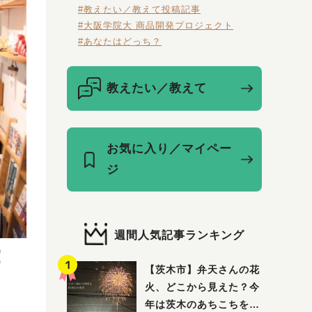
#教えたい／教えて投稿記事
#大阪学院大 商品開発プロジェクト
#あなたはどっち？
教えたい／教えて
お気に入り／マイペー
ジ
週間人気記事ランキング
！
【茨木市】弁天さんの花
火、どこから見えた？今
年は茨木のあちこちを巡