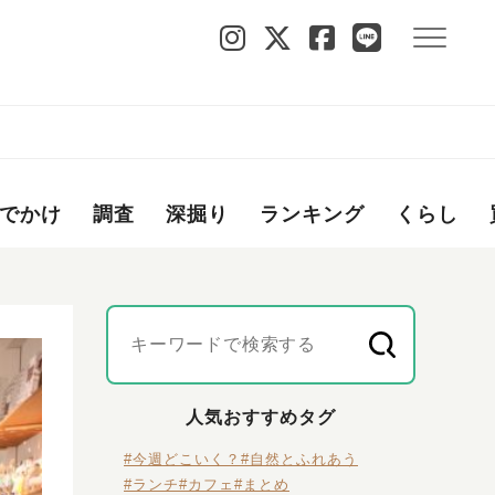
でかけ
調査
深掘り
ランキング
くらし
人気おすすめタグ
#今週どこいく？
#自然とふれあう
#ランチ
#カフェ
#まとめ