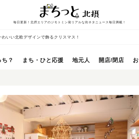
毎日更新！北摂エリアのジモトミン発リアルな街ネタニュース毎日満載！
かわいい北欧デザインで飾るクリスマス！
っち？
まち・ひと応援
地元人
開店/閉店
お