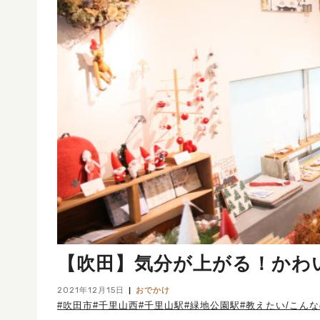
【吹田】気分が上がる！かわ
2021年12月15日
おでかけ
#吹田市
#千里山西
#千里山駅
#緑地公園駅
#教えたい/こん