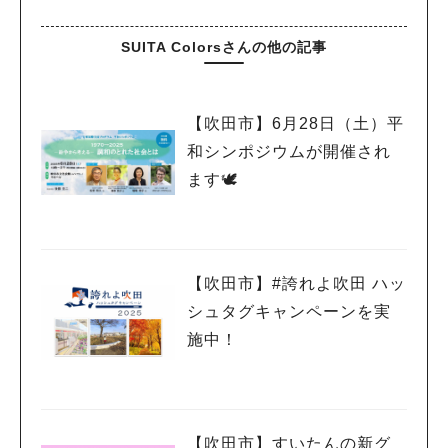
SUITA Colorsさんの他の記事
人気のキーワード
【吹田市】6月28日（土）平
#今週どこいく？
#自然とふれあう
#ランチ
#カフェ
#まとめ
和シンポジウムが開催され
#教えたい／教えて投稿記事
#大阪学院大 商品開発プロジェクト
ます🕊
#あなたはどっち？
【吹田市】#誇れよ吹田 ハッ
シュタグキャンペーンを実
施中！
【吹田市】すいたんの新グ