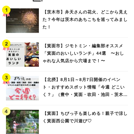
【茨木市】弁天さんの花火、どこから見え
た？今年は茨木のあちこちを巡ってみまし
た！
【箕面市】ジモトミン・編集部オススメ
「箕面のおいしいランチ」44選 〜おし
ゃれな人気店から穴場まで！〜
【北摂】8月1日～8月7日開催のイベン
ト・おすすめスポット情報「今週 どこい
く？」（豊中・箕面・吹田・池田・茨木・
高槻）
【箕面】ちびっ子も楽しめる！親子で涼し
く箕面西公園で川遊び♡