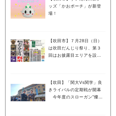
ッズ「かおポーチ」が新登
場！
【吹田市】７月28日（日）
は吹田だんじり祭り、第３
回はお披露目エリアを設け
開催へ
【吹田】「関大Vs関学」良
きライバルの定期戦が開幕
今年度のスローガン”燦爛
（さんらん）”を体感しては
いかが！