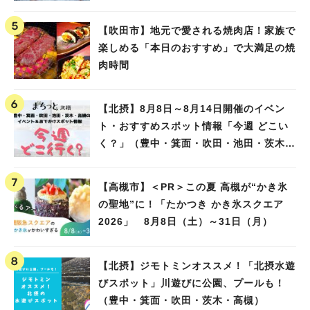
【吹田市】地元で愛される焼肉店！家族で
楽しめる「本日のおすすめ」で大満足の焼
肉時間
【北摂】8月8日～8月14日開催のイベン
ト・おすすめスポット情報「今週 どこい
く？」（豊中・箕面・吹田・池田・茨木・
高槻）
【高槻市】＜PR＞この夏 高槻が“かき氷
の聖地”に！「たかつき かき氷スクエア
2026」 8月8日（土）～31日（月）
【北摂】ジモトミンオススメ！「北摂水遊
びスポット」川遊びに公園、プールも！
（豊中・箕面・吹田・茨木・高槻）