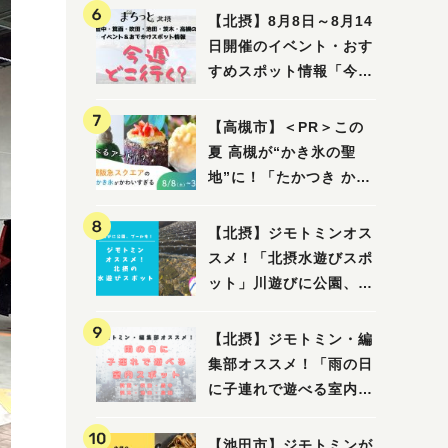
【北摂】8月8日～8月14
日開催のイベント・おす
すめスポット情報「今週
どこいく？」（豊中・箕
面・吹田・池田・茨木・
【高槻市】＜PR＞この
高槻）
夏 高槻が“かき氷の聖
地”に！「たかつき かき
氷スクエア2026」 8月
8日（土）～31日（月）
【北摂】ジモトミンオス
スメ！「北摂水遊びスポ
ット」川遊びに公園、プ
ールも！（豊中・箕面・
吹田・茨木・高槻）
【北摂】ジモトミン・編
集部オススメ！「雨の日
に子連れで遊べる室内ス
ポット」まとめ（高槻・
箕面・吹田・豊中・茨
【池田市】ジモトミンが