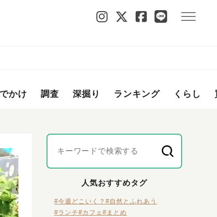
でかけ
調査
深掘り
ランキング
くらし
人気おすすめタグ
#今週どこいく？
#自然とふれあう
#ランチ
#カフェ
#まとめ