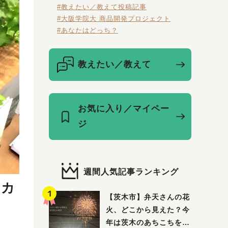
#教えたい／教えて投稿記事
#大阪学院大 商品開発プロジェクト
#あなたはどっち？
教えたい／教えて
お気に入り／マイペー
ジ
週間人気記事ランキング
いカ
【茨木市】弁天さんの花
火、どこから見えた？今
年は茨木のあちこちを巡