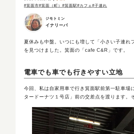
#箕面市
#箕面（町）
#箕面駅
#カフェ
#子連れ
ジモトミン
イナリーバ
夏休みも中盤。いつにも増して「小さい子連れ
を見つけました。箕面の「cafe C&R」です。
電車でも車でも行きやすい立地
今回、私は自家用車で行き箕面駅前第一駐車場
タードーナツ１号店」前の交差点を渡ります。その