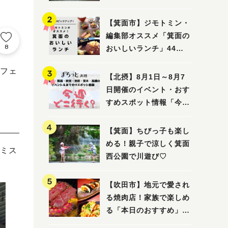
ってみました！
【箕面市】ジモトミン・
編集部オススメ「箕面の
8
おいしいランチ」44
選 〜おしゃれな人気店
フェ
から穴場まで！〜
【北摂】8月1日～8月7
日開催のイベント・おす
すめスポット情報「今週
どこいく？」（豊中・箕
面・吹田・池田・茨木・
【箕面】ちびっ子も楽し
高槻）
める！親子で涼しく箕面
ミス
西公園で川遊び♡
【吹田市】地元で愛され
る焼肉店！家族で楽しめ
る「本日のおすすめ」で
大満足の焼肉時間