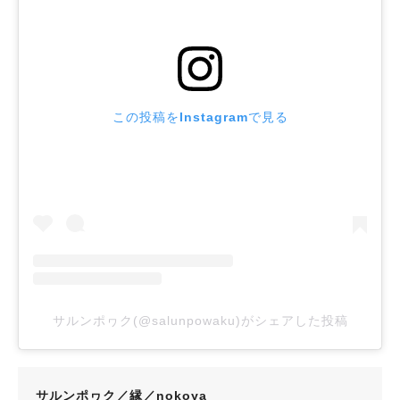
この投稿をInstagramで見る
サルンポヮク(@salunpowaku)がシェアした投稿
サルンポヮク／縁／nokoya