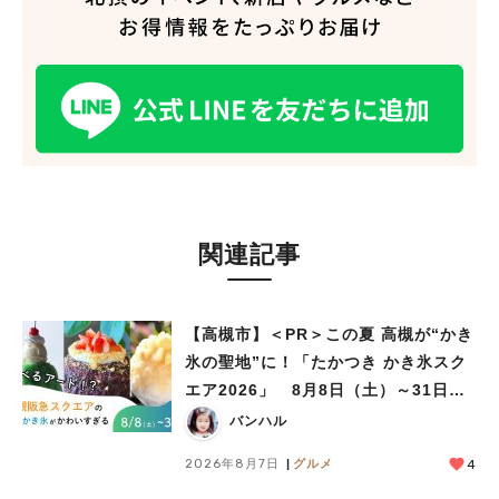
関連記事
【高槻市】＜PR＞この夏 高槻が“かき
氷の聖地”に！「たかつき かき氷スク
エア2026」 8月8日（土）～31日
（月）
バンハル
人気のキーワード
2026年8月7日
グルメ
4
#今週どこいく？
#自然とふれあう
#ランチ
#カフェ
#まとめ