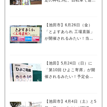
定の神社5社、自転車で巡っ
てきました♪
【池田市】6月26日（金）
「とよすあられ 工場直販」
が開催されるみたい！当日
は午前8時から整理券が配ら
れるんだって
【池田】5月24日（日）に
「第10回 ひよこ寄席」が開
催されるみたい！予定会場
は落語に縁の深い「西光
寺」さんです♪
【池田市】4月4日（土）と5