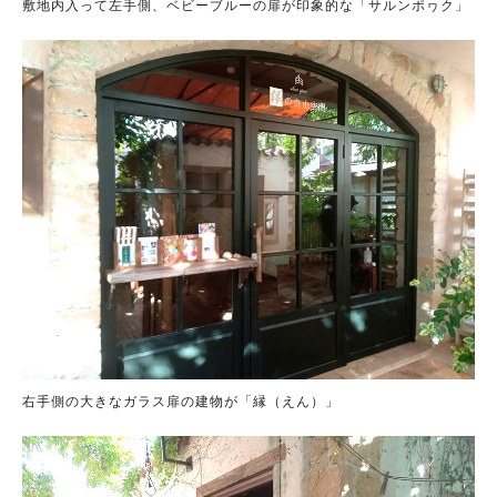
敷地内入って左手側、ベビーブルーの扉が印象的な「サルンポヮク」
右手側の大きなガラス扉の建物が「縁（えん）」