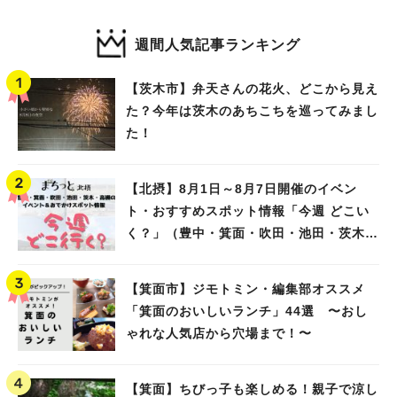
週間人気記事ランキング
【茨木市】弁天さんの花火、どこから見え
た？今年は茨木のあちこちを巡ってみまし
た！
【北摂】8月1日～8月7日開催のイベン
ト・おすすめスポット情報「今週 どこい
く？」（豊中・箕面・吹田・池田・茨木・
高槻）
【箕面市】ジモトミン・編集部オススメ
「箕面のおいしいランチ」44選 〜おし
ゃれな人気店から穴場まで！〜
【箕面】ちびっ子も楽しめる！親子で涼し