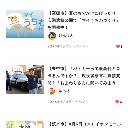
#教えたい／教えて投稿記事
#大阪学院大 商品開発プロジェクト
#あなたはどっち？
【高槻市】夏のおでかけにぴったり！
安満遺跡公園で「マイうちわづくり」
を開催中！
けんけん
2026年8月6日
イベント
1
【豊中市】「パトカーって最高何キロ
出るんですか？」現役警察官に直接質
問！「おまわりさんに聞いてみよう」
に参加しました
ゆっけ
2026年8月3日
イベント
4
【茨木市】8月6日（木）イオンモール