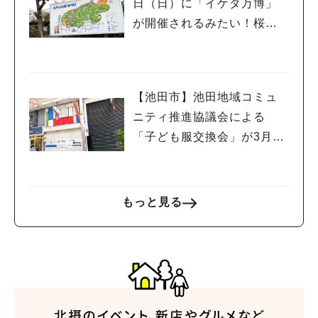
日（日）に「イケダ万博」
が開催されるみたい！桜も
ほころぶ季節にもう一度万
博気分を楽しんでみては♪
【池田市】池田地域コミュ
ニティ推進協議会による
「子ども服交換会」が3月29
日(日)に開催されるようです
もっと見る