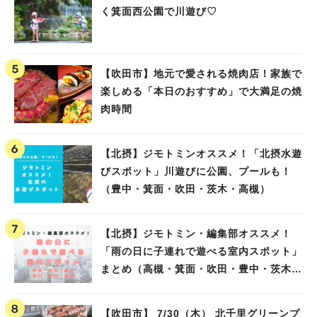
く箕面西公園で川遊び♡
【吹田市】地元で愛される焼肉店！家族で
楽しめる「本日のおすすめ」で大満足の焼
肉時間
【北摂】ジモトミンオススメ！「北摂水遊
びスポット」川遊びに公園、プールも！
（豊中・箕面・吹田・茨木・高槻）
【北摂】ジモトミン・編集部オススメ！
「雨の日に子連れで遊べる室内スポット」
まとめ（高槻・箕面・吹田・豊中・茨木・
池田）
【吹田市】 7/30（木） 北千里グリーンプ