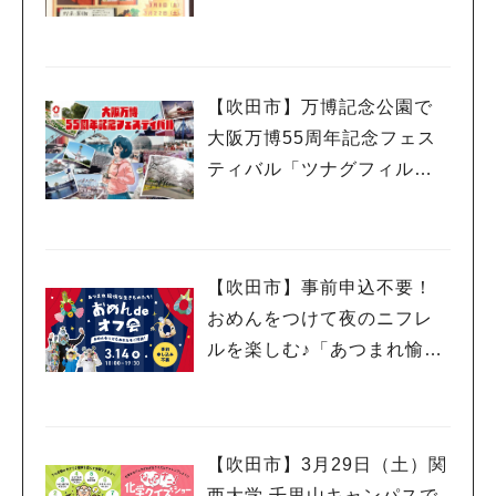
日（土）・22日（土）開催
（教えたい／教えて）
【吹田市】万博記念公園で
大阪万博55周年記念フェス
ティバル「ツナグフィルム1
970」3月15日（土）・16日
（日）開催！
【吹田市】事前申込不要！
おめんをつけて夜のニフレ
ルを楽しむ♪「あつまれ愉快
な生きものたち！おめん de
オフ会」3月14日（金）開催
【吹田市】3月29日（土）関
西大学 千里山キャンパスで