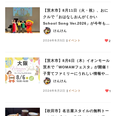
【茨木市】8月11日（火・祝）、おに
クルで「おはなしおんがくかい
School Song Ver.2026」が今年も開
催！テーマは「学校」♪
けんけん
2026年8月5日
イベント
2
【茨木市】8月6日（木）イオンモール
茨木で「WOMAMフェスタ」が開催！
子育てファミリーにうれしい情報やプ
レゼントがいっぱい♪
けんけん
2026年8月2日
イベント
1
人気のキーワード
#今週どこいく？
#自然とふれあう
#ランチ
#カフェ
#まとめ
#教えたい／教えて投稿記事
#大阪学院大 商品開発プロジェクト
【吹田市】名古屋スタイルの無料トー
#あなたはどっち？