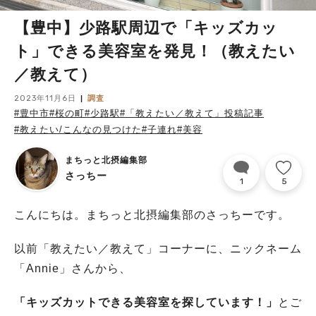
【豊中】少路駅周辺で「キッズカッ
ト」できる美容室を発見！（教えたい
／教えて）
2023年11月6日
調査
#豊中市
#桜の町
#少路駅
#「教えたい／教えて」投稿記事
#教えたい/こんなの見つけた
#子連れ
#美容
まちっと北摂編集部
さっちー
1
5
こんにちは。まちっと北摂編集部のさっちーです。
以前「教えたい／教えて」コーナーに、ニックネーム
「Annie」さんから、
「キッズカットできる美容室を探しています！」
とご