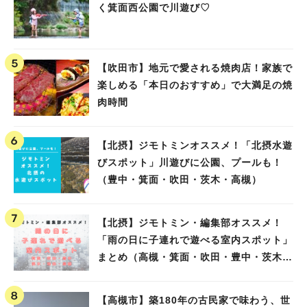
く箕面西公園で川遊び♡
【吹田市】地元で愛される焼肉店！家族で
楽しめる「本日のおすすめ」で大満足の焼
肉時間
【北摂】ジモトミンオススメ！「北摂水遊
びスポット」川遊びに公園、プールも！
（豊中・箕面・吹田・茨木・高槻）
【北摂】ジモトミン・編集部オススメ！
「雨の日に子連れで遊べる室内スポット」
まとめ（高槻・箕面・吹田・豊中・茨木・
池田）
【高槻市】築180年の古民家で味わう、世