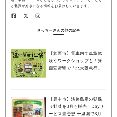
と北摂が好きになる情報をお届けしていきます。
さっちーさんの他の記事
【箕面市】電車内で車掌体
験やワークショップも！箕
面萱野駅で「北大阪急行電
鉄 延伸開業１年祭」3月23
日（日）開催
【豊中市】淡路島産の朝採
り野菜を3月も販売！Dayサ
ービス豊恋想 千里園で3月8