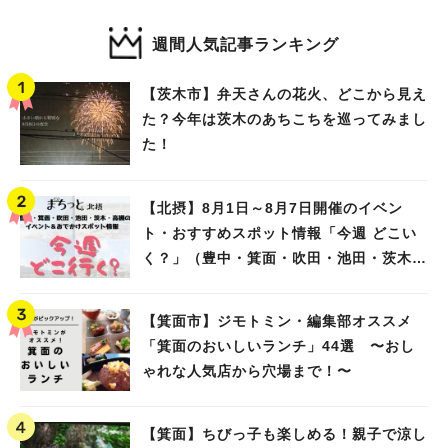
週間人気記事ランキング
【茨木市】弁天さんの花火、どこから見え
た？今年は茨木のあちこちを巡ってみまし
た！
【北摂】8月1日～8月7日開催のイベン
ト・おすすめスポット情報「今週 どこい
く？」（豊中・箕面・吹田・池田・茨木・
高槻）
【箕面市】ジモトミン・編集部オススメ
「箕面のおいしいランチ」44選 〜おし
ゃれな人気店から穴場まで！〜
【箕面】ちびっ子も楽しめる！親子で涼し