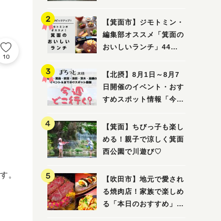
ってみました！
【箕面市】ジモトミン・
編集部オススメ「箕面の
おいしいランチ」44
10
選 〜おしゃれな人気店
から穴場まで！〜
【北摂】8月1日～8月7
日開催のイベント・おす
すめスポット情報「今週
どこいく？」（豊中・箕
面・吹田・池田・茨木・
【箕面】ちびっ子も楽し
高槻）
める！親子で涼しく箕面
西公園で川遊び♡
す。
【吹田市】地元で愛され
る焼肉店！家族で楽しめ
る「本日のおすすめ」で
大満足の焼肉時間