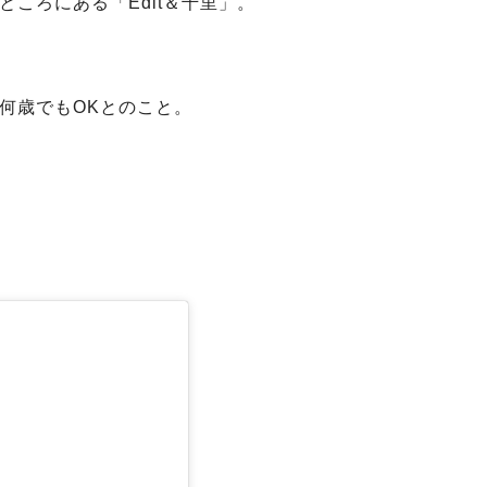
ころにある「Edit＆千里」。
何歳でもOKとのこと。