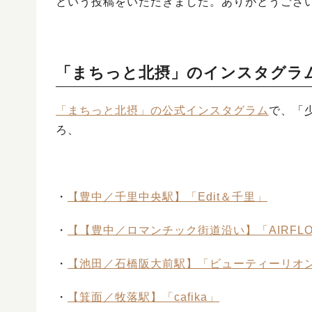
という投稿をいただきました。ありがとうござ
「まちっと北摂」のインスタグラ
「まちっと北摂」の公式インスタグラム
で、「
ろ、
・
【豊中／千里中央駅】「Edit＆千里」
・
【【豊中／ロマンチック街道沿い】「AIRFLOW An
・
【池田／石橋阪大前駅】「ビューティーリオン
・
【箕面／牧落駅】「cafika」