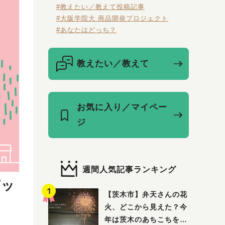
#教えたい／教えて投稿記事
#大阪学院大 商品開発プロジェクト
#あなたはどっち？
教えたい／教えて
お気に入り／マイペー
ジ
週間人気記事ランキング
ピッ
【茨木市】弁天さんの花
火、どこから見えた？今
年は茨木のあちこちを巡