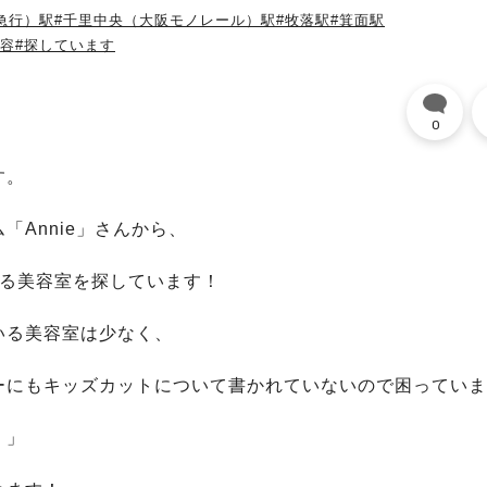
急行）駅
#千里中央（大阪モノレール）駅
#牧落駅
#箕面駅
美容
#探しています
0
す。
Annie」さんから、
さる美容室を探しています！
いる美容室は少なく、
ーにもキッズカットについて書かれていないので困っていま
！」