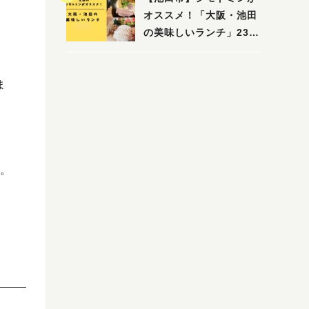
木・池田）
オススメ！「大阪・池田
の美味しいランチ」23
選
ま
。