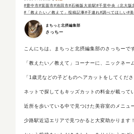
#豊中市
#箕面市
#池田市
#石橋阪大前駅
#千里中央（北大阪
#「教えたい／教えて」投稿記事
#子連れ
#調べてほしい
#
まちっと北摂編集部
さっちー
こんにちは。まちっと北摂編集部のさっちーで
「教えたい／教えて」コーナーに、ニックネーム「
「1歳児などの子どものヘアカットをしてくだ
ネットで探してもキッズカットの料金が載って
近所を歩いている中で見つけた美容室のメニュ
少路駅近辺エリアで見つかると大変助かります