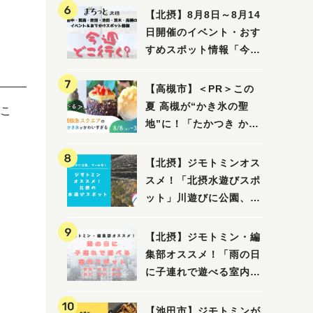
【北摂】8月8日～8月14
日開催のイベント・おす
すめスポット情報「今週
どこいく？」（豊中・箕
面・吹田・池田・茨木・
【高槻市】＜PR＞この
高槻）
夏 高槻が“かき氷の聖
こ
地”に！「たかつき かき
氷スクエア2026」 8月
8日（土）～31日（月）
【北摂】ジモトミンオス
スメ！「北摂水遊びスポ
ット」川遊びに公園、プ
ールも！（豊中・箕面・
吹田・茨木・高槻）
【北摂】ジモトミン・編
集部オススメ！「雨の日
に子連れで遊べる室内ス
ポット」まとめ（高槻・
箕面・吹田・豊中・茨
【池田市】ジモトミンが