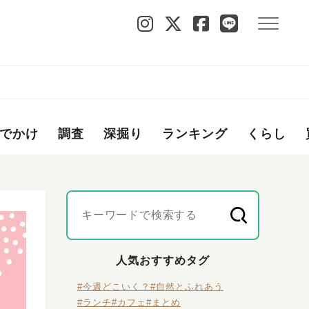
でかけ
調査
深掘り
ランキング
くらし
人気おすすめタグ
#今週どこいく？
#自然とふれあう
#ランチ
#カフェ
#まとめ