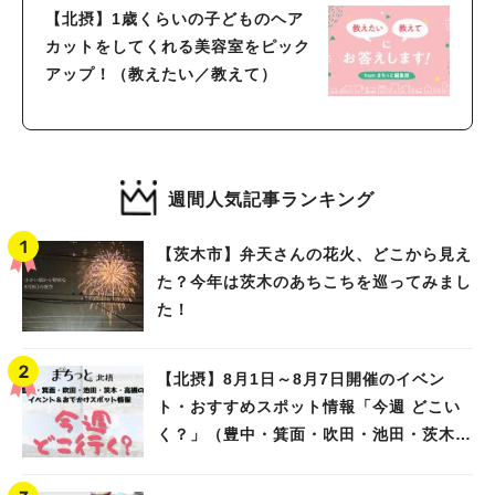
【北摂】1歳くらいの子どものヘア
カットをしてくれる美容室をピック
アップ！（教えたい／教えて）
週間人気記事ランキング
【茨木市】弁天さんの花火、どこから見え
た？今年は茨木のあちこちを巡ってみまし
た！
【北摂】8月1日～8月7日開催のイベン
ト・おすすめスポット情報「今週 どこい
く？」（豊中・箕面・吹田・池田・茨木・
高槻）