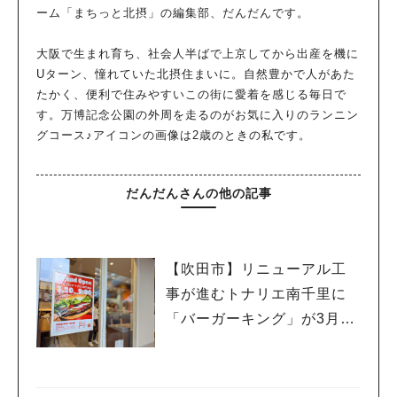
ーム「まちっと北摂」の編集部、だんだんです。
大阪で生まれ育ち、社会人半ばで上京してから出産を機に
Uターン、憧れていた北摂住まいに。自然豊かで人があた
たかく、便利で住みやすいこの街に愛着を感じる毎日で
す。万博記念公園の外周を走るのがお気に入りのランニン
グコース♪アイコンの画像は2歳のときの私です。
だんだんさんの他の記事
【吹田市】リニューアル工
事が進むトナリエ南千里に
「バーガーキング」が3月20
日（祝・木）オープン！