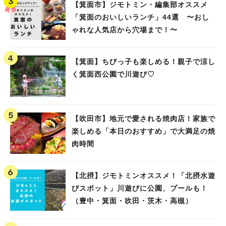
【箕面市】ジモトミン・編集部オススメ
「箕面のおいしいランチ」44選 〜おし
ゃれな人気店から穴場まで！〜
【箕面】ちびっ子も楽しめる！親子で涼し
く箕面西公園で川遊び♡
【吹田市】地元で愛される焼肉店！家族で
楽しめる「本日のおすすめ」で大満足の焼
肉時間
【北摂】ジモトミンオススメ！「北摂水遊
びスポット」川遊びに公園、プールも！
（豊中・箕面・吹田・茨木・高槻）