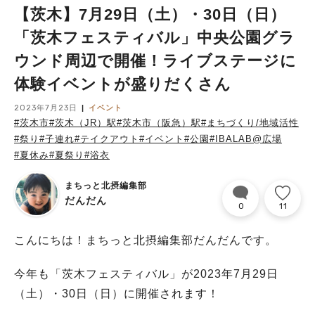
【茨木】7月29日（土）・30日（日）
「茨木フェスティバル」中央公園グラ
ウンド周辺で開催！ライブステージに
体験イベントが盛りだくさん
2023年7月23日
イベント
#茨木市
#茨木（JR）駅
#茨木市（阪急）駅
#まちづくり/地域活性
#祭り
#子連れ
#テイクアウト
#イベント
#公園
#IBALAB@広場
#夏休み
#夏祭り
#浴衣
まちっと北摂編集部
だんだん
0
11
こんにちは！まちっと北摂編集部だんだんです。
今年も「茨木フェスティバル」が2023年7月29日
（土）・30日（日）に開催されます！