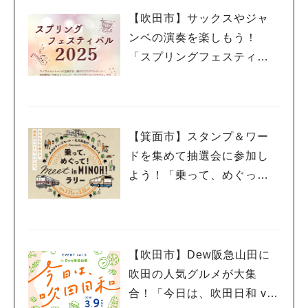
【吹田市】サックスやジャ
ンベの演奏を楽しもう！
「スプリングフェスティバ
ル 2025」3月20日（祝・
木）千里山コミュニティー
センターで開催
【箕面市】スタンプ＆ワー
ドを集めて抽選会に参加し
よう！「乗って、めぐっ
て！meet in MINOH！ラリ
ー」3月23日（日）まで開催
中
【吹田市】Dew阪急山田に
吹田の人気グルメが大集
合！「今日は、吹田日和 vo