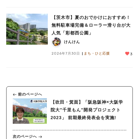
【茨木市】夏のおでかけにおすすめ！
無料駐車場完備＆ローラー滑り台が大
人気「彩都西公園」
けんけん
2026年7月30日
まち・ひと応援
3
前のページへ
【吹田・箕面】「阪急阪神×大阪学
院大”千里もん”開発プロジェクト
2023」 前期最終発表会を実施!
次のページへ