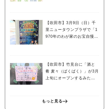
l.5」3月9日（日）開催
【吹田市】3月9日（日）千
里ニュータウンプラザで「1
970年のわが家のお宝自慢大
会」開催！
【吹田市】竹見台に「酒と
肴 麦々（ばくばく）」が3月
上旬にオープンするみた
い！
もっと見る