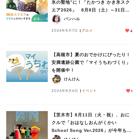
氷の聖地”に！「たかつき かき氷スク
エア2026」 8月8日（土）～31日
（月）
バンハル
2026年8月7日
グルメ
4
【高槻市】夏のおでかけにぴったり！
安満遺跡公園で「マイうちわづくり」
を開催中！
けんけん
2026年8月6日
イベント
1
【茨木市】8月11日（火・祝）、おに
クルで「おはなしおんがくかい
School Song Ver.2026」が今年も開
催！テーマは「学校」♪