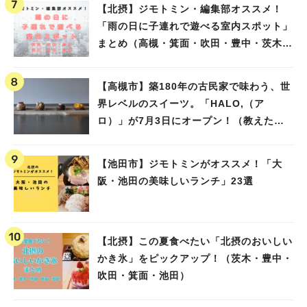
【北摂】ジモトミン・編集部オススメ！
「雨の日に子連れで遊べる室内スポット」
まとめ（高槻・箕面・吹田・豊中・茨木・
池田）
【高槻市】築180年の古民家で味わう、世
界レベルのスイーツ。「HALO,（ア
ロ）」が7月3日にオープン！（教えたい/
教えて）
【池田市】ジモトミンがオススメ！「大
阪・池田の美味しいランチ」23選
【北摂】この夏食べたい「北摂のおいしい
かき氷」をピックアップ！（茨木・豊中・
吹田・箕面・池田）