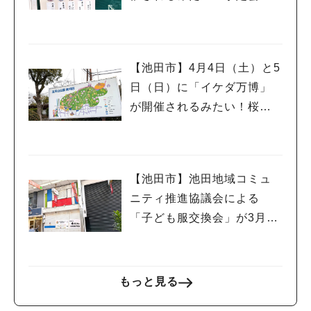
#今週どこいく？
#自然とふれあう
#ランチ
#カフェ
#まとめ
は落語に縁の深い「西光
#教えたい／教えて投稿記事
#大阪学院大 商品開発プロジェクト
寺」さんです♪
#あなたはどっち？
【池田市】4月4日（土）と5
日（日）に「イケダ万博」
が開催されるみたい！桜も
ほころぶ季節にもう一度万
博気分を楽しんでみては♪
【池田市】池田地域コミュ
ニティ推進協議会による
「子ども服交換会」が3月29
日(日)に開催されるようです
もっと見る