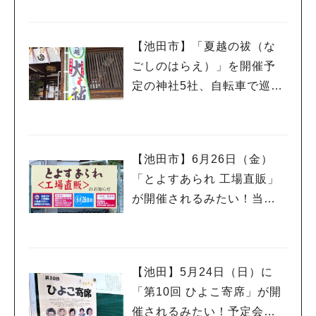
ス」もあるんだって
【池田市】「夏越の祓（な
ごしのはらえ）」を開催予
定の神社5社、自転車で巡っ
てきました♪
【池田市】6月26日（金）
「とよすあられ 工場直販」
が開催されるみたい！当日
は午前8時から整理券が配ら
れるんだって
【池田】5月24日（日）に
「第10回 ひよこ寄席」が開
人気のキーワード
催されるみたい！予定会場