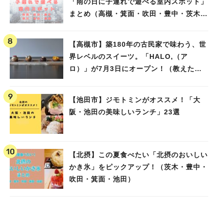
「雨の日に子連れで遊べる室内スポット」
まとめ（高槻・箕面・吹田・豊中・茨木・
池田）
【高槻市】築180年の古民家で味わう、世
界レベルのスイーツ。「HALO,（ア
ロ）」が7月3日にオープン！（教えたい/
教えて）
【池田市】ジモトミンがオススメ！「大
阪・池田の美味しいランチ」23選
【北摂】この夏食べたい「北摂のおいしい
かき氷」をピックアップ！（茨木・豊中・
吹田・箕面・池田）