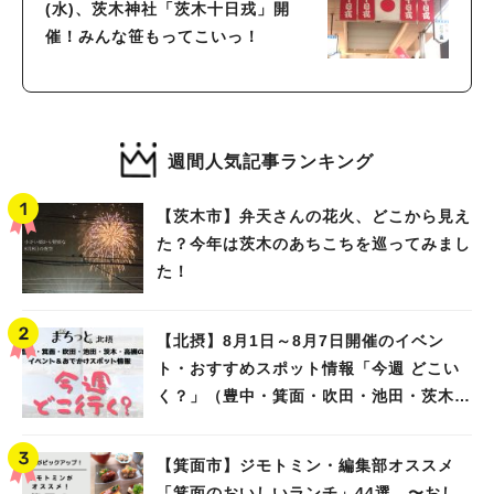
(水)、茨木神社「茨木十日戎」開
催！みんな笹もってこいっ！
週間人気記事ランキング
【茨木市】弁天さんの花火、どこから見え
た？今年は茨木のあちこちを巡ってみまし
た！
【北摂】8月1日～8月7日開催のイベン
ト・おすすめスポット情報「今週 どこい
く？」（豊中・箕面・吹田・池田・茨木・
高槻）
【箕面市】ジモトミン・編集部オススメ
「箕面のおいしいランチ」44選 〜おし