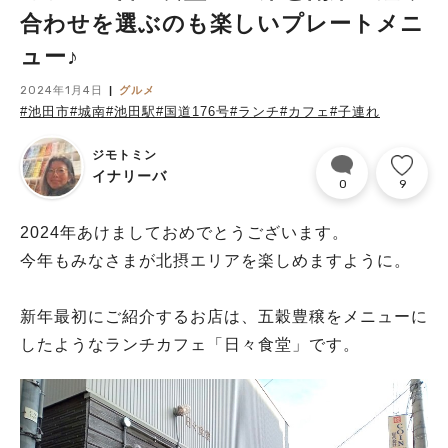
合わせを選ぶのも楽しいプレートメニ
ュー♪
2024年1月4日
グルメ
#池田市
#城南
#池田駅
#国道176号
#ランチ
#カフェ
#子連れ
ジモトミン
イナリーバ
0
9
2024年あけましておめでとうございます。
今年もみなさまが北摂エリアを楽しめますように。
新年最初にご紹介するお店は、五穀豊穣をメニューに
したようなランチカフェ「日々食堂」です。