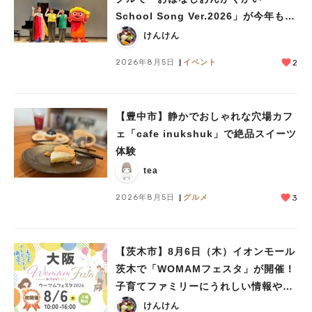
School Song Ver.2026」が今年も開
催！テーマは「学校」♪
けんけん
2026年8月5日
イベント
2
【豊中市】静かでおしゃれな穴場カフ
ェ「cafe inukshuk」で絶品スイーツ
体験
tea
2026年8月5日
グルメ
3
【茨木市】8月6日（木）イオンモール
茨木で「WOMAMフェスタ」が開催！
子育てファミリーにうれしい情報やプ
レゼントがいっぱい♪
けんけん