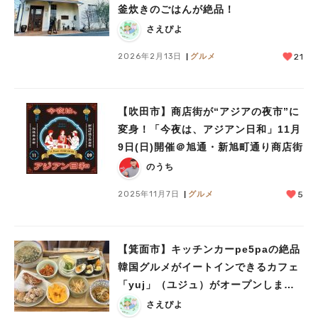
釜炊きのごはんが絶品！
さえぴよ
2026年2月13日
グルメ
21
【吹田市】商店街が“アジアの夜市”に
変身！「今夜は、アジアン日和」11月
9日(日)開催＠旭通・新旭町通り商店街
のうち
2025年11月7日
グルメ
5
【箕面市】キッチンカーpe5paの絶品
韓国グルメがイートインできるカフェ
「yuj」（ユジュ）がオープンしまし
た！
さえぴよ