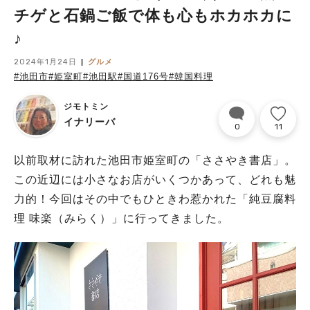
チゲと石鍋ご飯で体も心もホカホカに
♪
2024年1月24日
グルメ
#池田市
#姫室町
#池田駅
#国道176号
#韓国料理
ジモトミン
イナリーバ
0
11
以前取材に訪れた池田市姫室町の「ささやき書店」。
この近辺には小さなお店がいくつかあって、どれも魅
力的！今回はその中でもひときわ惹かれた「純豆腐料
理 味楽（みらく）」に行ってきました。