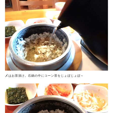
〆はお茶漬け。石鍋の中にコーン茶をじょぼじょぼ～