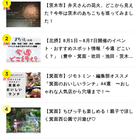
【茨木市】弁天さんの花火、どこから見え
た？今年は茨木のあちこちを巡ってみまし
た！
【北摂】8月1日～8月7日開催のイベン
ト・おすすめスポット情報「今週 どこい
く？」（豊中・箕面・吹田・池田・茨木・
高槻）
【箕面市】ジモトミン・編集部オススメ
「箕面のおいしいランチ」44選 〜おし
ゃれな人気店から穴場まで！〜
【箕面】ちびっ子も楽しめる！親子で涼し
く箕面西公園で川遊び♡