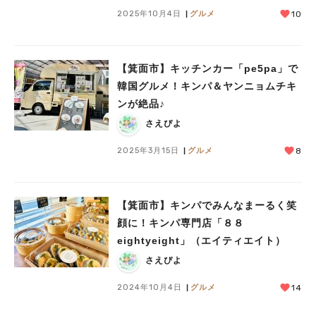
2025年10月4日
グルメ
10
【箕面市】キッチンカー「pe5pa」で
韓国グルメ！キンパ＆ヤンニョムチキ
ンが絶品♪
さえぴよ
2025年3月15日
グルメ
8
【箕面市】キンパでみんなまーるく笑
顔に！キンパ専門店「８８
eightyeight」（エイティエイト）
さえぴよ
2024年10月4日
グルメ
14