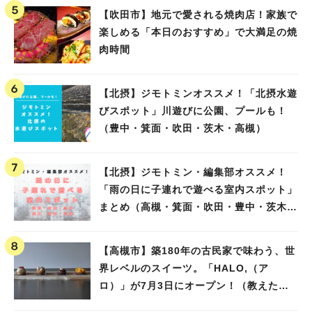
【吹田市】地元で愛される焼肉店！家族で
楽しめる「本日のおすすめ」で大満足の焼
肉時間
【北摂】ジモトミンオススメ！「北摂水遊
びスポット」川遊びに公園、プールも！
（豊中・箕面・吹田・茨木・高槻）
【北摂】ジモトミン・編集部オススメ！
「雨の日に子連れで遊べる室内スポット」
まとめ（高槻・箕面・吹田・豊中・茨木・
池田）
【高槻市】築180年の古民家で味わう、世
界レベルのスイーツ。「HALO,（ア
ロ）」が7月3日にオープン！（教えたい/
教えて）