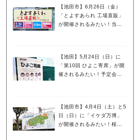
【池田市】6月26日（金）
「とよすあられ 工場直販」
が開催されるみたい！当日
は午前8時から整理券が配ら
れるんだって
【池田】5月24日（日）に
「第10回 ひよこ寄席」が開
催されるみたい！予定会場
は落語に縁の深い「西光
寺」さんです♪
人気のキーワード
【池田市】4月4日（土）と5
#今週どこいく？
#自然とふれあう
#ランチ
#カフェ
#まとめ
#教えたい／教えて投稿記事
#大阪学院大 商品開発プロジェクト
日（日）に「イケダ万博」
#あなたはどっち？
が開催されるみたい！桜も
ほころぶ季節にもう一度万