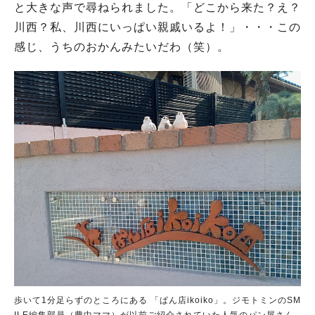
と大きな声で尋ねられました。「どこから来た？え？
川西？私、川西にいっぱい親戚いるよ！」・・・この
感じ、うちのおかんみたいだわ（笑）。
歩いて1分足らずのところにある 「ぱん店ikoiko」。ジモトミンのSM
ILE編集部員（豊中ママ）が以前ご紹介されていた人気のパン屋さん