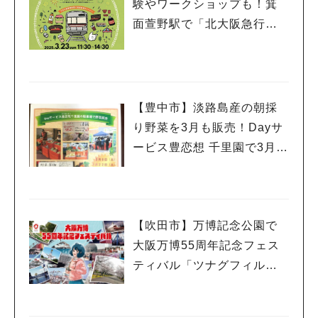
験やワークショップも！箕
面萱野駅で「北大阪急行電
鉄 延伸開業１年祭」3月23
日（日）開催
【豊中市】淡路島産の朝採
り野菜を3月も販売！Dayサ
ービス豊恋想 千里園で3月8
日（土）・22日（土）開催
（教えたい／教えて）
【吹田市】万博記念公園で
大阪万博55周年記念フェス
ティバル「ツナグフィルム1
970」3月15日（土）・16日
（日）開催！