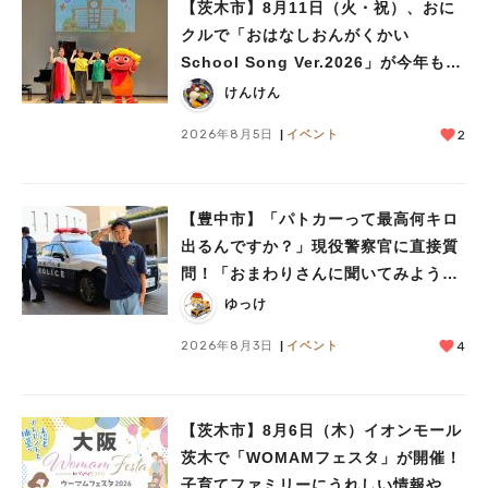
【茨木市】8月11日（火・祝）、おに
クルで「おはなしおんがくかい
School Song Ver.2026」が今年も開
人気のキーワード
催！テーマは「学校」♪
けんけん
#今週どこいく？
#自然とふれあう
#ランチ
#カフェ
#まとめ
2026年8月5日
イベント
2
#教えたい／教えて投稿記事
#大阪学院大 商品開発プロジェクト
#あなたはどっち？
【豊中市】「パトカーって最高何キロ
出るんですか？」現役警察官に直接質
問！「おまわりさんに聞いてみよう」
に参加しました
ゆっけ
2026年8月3日
イベント
4
【茨木市】8月6日（木）イオンモール
茨木で「WOMAMフェスタ」が開催！
子育てファミリーにうれしい情報やプ