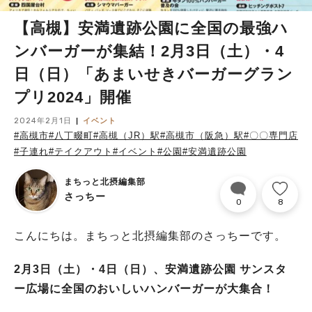
【高槻】安満遺跡公園に全国の最強ハ
ンバーガーが集結！2月3日（土）・4
日（日）「あまいせきバーガーグラン
プリ2024」開催
2024年2月1日
イベント
#高槻市
#八丁畷町
#高槻（JR）駅
#高槻市（阪急）駅
#〇〇専門店
#子連れ
#テイクアウト
#イベント
#公園
#安満遺跡公園
まちっと北摂編集部
さっちー
0
8
こんにちは。まちっと北摂編集部のさっちーです。
2月3日（土）・4日（日）、安満遺跡公園 サンスタ
ー広場に全国のおいしいハンバーガーが大集合！