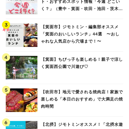
ト・おすすめスポット情報「今週 どこい
く？」（豊中・箕面・吹田・池田・茨木・
高槻）
【箕面市】ジモトミン・編集部オススメ
「箕面のおいしいランチ」44選 〜おし
ゃれな人気店から穴場まで！〜
【箕面】ちびっ子も楽しめる！親子で涼し
く箕面西公園で川遊び♡
【吹田市】地元で愛される焼肉店！家族で
楽しめる「本日のおすすめ」で大満足の焼
肉時間
【北摂】ジモトミンオススメ！「北摂水遊