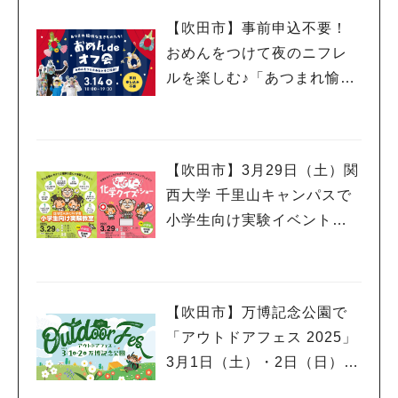
【吹田市】事前申込不要！
おめんをつけて夜のニフレ
ルを楽しむ♪「あつまれ愉快
な生きものたち！おめん de
オフ会」3月14日（金）開催
【吹田市】3月29日（土）関
西大学 千里山キャンパスで
小学生向け実験イベント、
市民公開講座開催！申込受
付中
【吹田市】万博記念公園で
「アウトドアフェス 2025」
3月1日（土）・2日（日）開
催！スポーツサイクルフェ