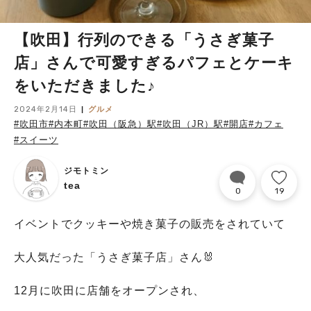
【吹田】行列のできる「うさぎ菓子
店」さんで可愛すぎるパフェとケーキ
をいただきました♪
2024年2月14日
グルメ
#吹田市
#内本町
#吹田（阪急）駅
#吹田（JR）駅
#開店
#カフェ
#スイーツ
ジモトミン
tea
0
19
イベントでクッキーや焼き菓子の販売をされていて
大人気だった「うさぎ菓子店」さん🐰
12月に吹田に店舗をオープンされ、