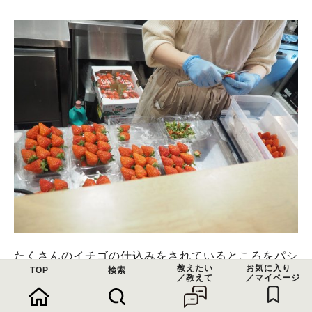
たくさんのイチゴの仕込みをされているところをパシ
教えたい
お気に入り
TOP
検索
ャリ。
／教えて
／マイページ
お客さんが途切れることなく、お忙しいなかでもずっ