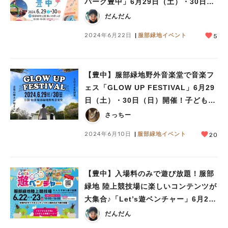
パーク豊中」6月29日（土）・30日
（日）開催
だんだん
2024年6月22日
服部緑地イベント
5
【豊中】服部緑地野外音楽堂で音楽フ
ェス「GLOW UP FESTIVAL」6月29
日（土）・30日（日）開催！子ども広
場にキッチンカーも登場
さっちー
2024年6月10日
服部緑地イベント
20
【豊中】入場料のみで遊び放題！服部
緑地 陸上競技場に楽しいコンテンツが
大集合♪「Let’s遊ベンチャー」6月22
日（土）・23日（日）開催
だんだん