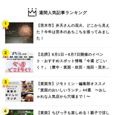
週間人気記事ランキング
【茨木市】弁天さんの花火、どこから見え
た？今年は茨木のあちこちを巡ってみまし
た！
【北摂】8月1日～8月7日開催のイベン
ト・おすすめスポット情報「今週 どこい
く？」（豊中・箕面・吹田・池田・茨木・
高槻）
【箕面市】ジモトミン・編集部オススメ
「箕面のおいしいランチ」44選 〜おし
ゃれな人気店から穴場まで！〜
【箕面】ちびっ子も楽しめる！親子で涼し