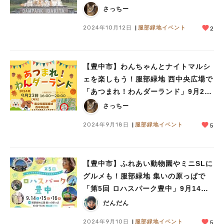
日（祝・月）は服部緑地で開催！（教
さっちー
えたい／教えて）
2024年10月12日
服部緑地イベント
2
【豊中市】わんちゃんとナイトマルシ
ェを楽しもう！服部緑地 西中央広場で
「あつまれ！わんダーランド」9月23
日（祝・月）開催（教えたい／教え
さっちー
て）
2024年9月18日
服部緑地イベント
5
【豊中市】ふれあい動物園やミニSLに
グルメも！服部緑地 集いの原っぱで
「第5回 ロハスパーク豊中」9月14日
（土）・15日（日）・16日（祝・月）
だんだん
開催
2024年9月10日
服部緑地イベント
5