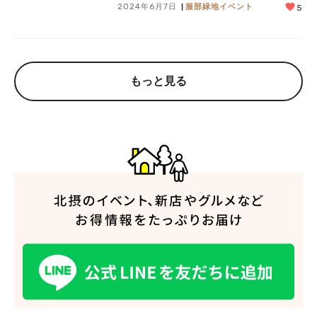
2024年6月7日
服部緑地イベント
5
もっと見る
人気のキーワード
#今週どこいく？
#自然とふれあう
#ランチ
#カフェ
#まとめ
#教えたい／教えて投稿記事
#大阪学院大 商品開発プロジェクト
#あなたはどっち？