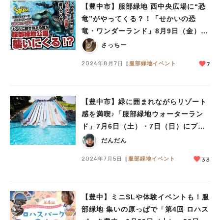
【豊中市】服部緑地 西中央広場に“恐
竜”がやってくる？！「せかいの恐
竜・ワンダーランド」8月9日（金）～
11日（日）開催
さっちー
2024年8月7日
服部緑地イベント
7
【豊中市】緑に囲まれながらリゾート
感を満喫♪「服部緑地ウォーターラン
ド」7月6日（土）・7日（日）にプレ
オープン！本オープンは7月13日
だんだん
（土）から
2024年7月5日
服部緑地イベント
33
【豊中】ミニSLや体験イベントも！服
部緑地 集いの原っぱで「第4回 ロハス