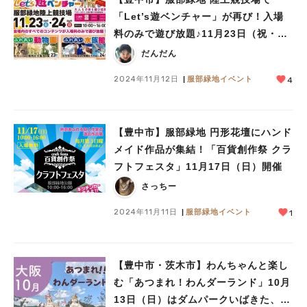
「Let’s遊ベンチャー」が再び！入場
料のみで遊び放題♪11月23日（祝・
土）・24日（日）開催
だんだん
2024年11月12日
服部緑地イベント
4
【豊中市】服部緑地 円形花壇にハンド
メイド作品が集結！「百貨創作祭 クラ
フトフェスタ」11月17日（日）開催
さっちー
2024年11月11日
服部緑地イベント
1
【豊中市・茨木市】わんちゃんと楽し
む「あつまれ！わんダーランド」10月
13日（日）はダムパークいばきた、14