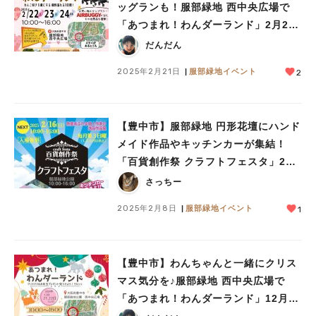
ッグランも！服部緑地 西中央広場で
「あつまれ！わんダーランド」2月22
日（土）～24日（月・休）開催（教え
だんだん
たい／教えて）
2025年2月21日
服部緑地イベント
2
【豊中市】服部緑地 円形花壇にハンド
メイド作品やキッチンカーが集結！
「百貨創作祭 クラフトフェスタ」2月
16日（日）開催
さっちー
2025年2月8日
服部緑地イベント
1
【豊中市】わんちゃんと一緒にクリス
マス気分を♪服部緑地 西中央広場で
「あつまれ！わんダーランド」12月21