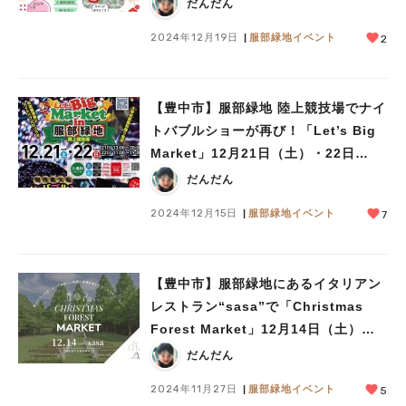
日（土）・22日（日）開催（教えたい
だんだん
／教えて）
2024年12月19日
服部緑地イベント
2
【豊中市】服部緑地 陸上競技場でナイ
トバブルショーが再び！「Let’s Big
Market」12月21日（土）・22日
（日）開催
だんだん
2024年12月15日
服部緑地イベント
7
【豊中市】服部緑地にあるイタリアン
レストラン“sasa”で「Christmas
Forest Market」12月14日（土）開
催！事前予約受付中
だんだん
2024年11月27日
服部緑地イベント
5