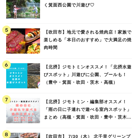
く箕面西公園で川遊び♡
【吹田市】地元で愛される焼肉店！家族で
楽しめる「本日のおすすめ」で大満足の焼
肉時間
【北摂】ジモトミンオススメ！「北摂水遊
びスポット」川遊びに公園、プールも！
（豊中・箕面・吹田・茨木・高槻）
【北摂】ジモトミン・編集部オススメ！
「雨の日に子連れで遊べる室内スポット」
まとめ（高槻・箕面・吹田・豊中・茨木・
池田）
【吹田市】 7/30（木） 北千里グリーンプ