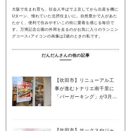
大阪で生まれ育ち、社会人半ばで上京してから出産を機に
Uターン、憧れていた北摂住まいに。自然豊かで人があた
たかく、便利で住みやすいこの街に愛着を感じる毎日で
す。万博記念公園の外周を走るのがお気に入りのランニン
グコース♪アイコンの画像は2歳のときの私です。
だんだんさんの他の記事
【吹田市】リニューアル工
事が進むトナリエ南千里に
「バーガーキング」が3月20
日（祝・木）オープン！
【吹田市】サックスやジャ