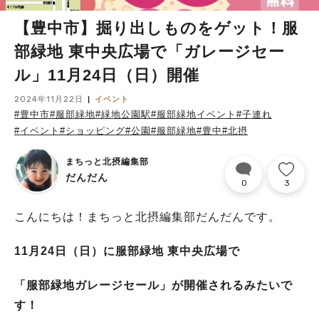
【豊中市】掘り出しものをゲット！服
部緑地 東中央広場で「ガレージセー
ル」11月24日（日）開催
2024年11月22日
イベント
#豊中市
#服部緑地
#緑地公園駅
#服部緑地イベント
#子連れ
#イベント
#ショッピング
#公園
#服部緑地
#豊中
#北摂
まちっと北摂編集部
だんだん
0
3
こんにちは！まちっと北摂編集部だんだんです。
11月24日（日）に服部緑地 東中央広場で
「服部緑地ガレージセール」が開催されるみたいで
す！