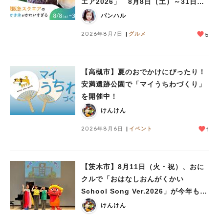
エア2026」 8月8日（土）～31日
（月）
バンハル
2026年8月7日
グルメ
5
【高槻市】夏のおでかけにぴったり！
安満遺跡公園で「マイうちわづくり」
を開催中！
けんけん
2026年8月6日
イベント
1
人気のキーワード
#今週どこいく？
#自然とふれあう
#ランチ
#カフェ
#まとめ
【茨木市】8月11日（火・祝）、おに
#教えたい／教えて投稿記事
#大阪学院大 商品開発プロジェクト
クルで「おはなしおんがくかい
#あなたはどっち？
School Song Ver.2026」が今年も開
催！テーマは「学校」♪
けんけん