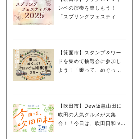
ンベの演奏を楽しもう！
「スプリングフェスティバ
ル 2025」3月20日（祝・
木）千里山コミュニティー
センターで開催
【箕面市】スタンプ＆ワー
ドを集めて抽選会に参加し
よう！「乗って、めぐっ
て！meet in MINOH！ラリ
ー」3月23日（日）まで開催
中
【吹田市】Dew阪急山田に
吹田の人気グルメが大集
合！「今日は、吹田日和 vo
l.5」3月9日（日）開催