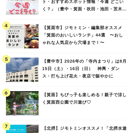
ト・おすすめスポット情報「今週 どこい
く？」（豊中・箕面・吹田・池田・茨木・
高槻）
【箕面市】ジモトミン・編集部オススメ
「箕面のおいしいランチ」44選 〜おし
ゃれな人気店から穴場まで！〜
【豊中市】2026年の「寺内まつり」は8月
15日（土）・16日（日） 神輿・ダン
ス・打ち上げ花火・夜店で賑やかに
【箕面】ちびっ子も楽しめる！親子で涼し
く箕面西公園で川遊び♡
【北摂】ジモトミンオススメ！「北摂水遊