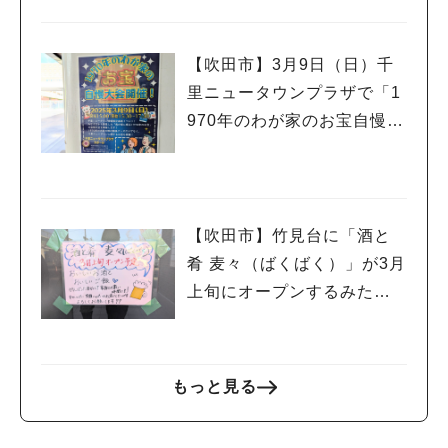
【吹田市】3月9日（日）千
里ニュータウンプラザで「1
970年のわが家のお宝自慢大
会」開催！
【吹田市】竹見台に「酒と
肴 麦々（ばくばく）」が3月
上旬にオープンするみた
い！
もっと見る