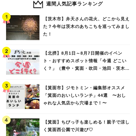
週間人気記事ランキング
【茨木市】弁天さんの花火、どこから見え
た？今年は茨木のあちこちを巡ってみまし
た！
【北摂】8月1日～8月7日開催のイベン
ト・おすすめスポット情報「今週 どこい
く？」（豊中・箕面・吹田・池田・茨木・
高槻）
【箕面市】ジモトミン・編集部オススメ
「箕面のおいしいランチ」44選 〜おし
ゃれな人気店から穴場まで！〜
【箕面】ちびっ子も楽しめる！親子で涼し
く箕面西公園で川遊び♡