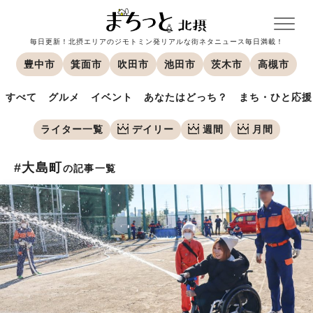
毎日更新！北摂エリアのジモトミン発リアルな街ネタニュース毎日満載！
豊中市
箕面市
吹田市
池田市
茨木市
高槻市
すべて
グルメ
イベント
あなたはどっち？
まち・ひと応援
ライター一覧
デイリー
週間
月間
#大島町
の記事一覧