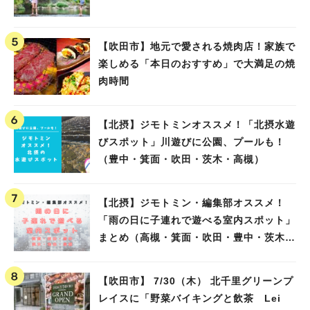
【吹田市】地元で愛される焼肉店！家族で
楽しめる「本日のおすすめ」で大満足の焼
肉時間
【北摂】ジモトミンオススメ！「北摂水遊
びスポット」川遊びに公園、プールも！
（豊中・箕面・吹田・茨木・高槻）
【北摂】ジモトミン・編集部オススメ！
人気のキーワード
「雨の日に子連れで遊べる室内スポット」
#今週どこいく？
#自然とふれあう
#ランチ
#カフェ
#まとめ
まとめ（高槻・箕面・吹田・豊中・茨木・
#教えたい／教えて投稿記事
#大阪学院大 商品開発プロジェクト
池田）
#あなたはどっち？
【吹田市】 7/30（木） 北千里グリーンプ
レイスに「野菜バイキングと飲茶 Lei