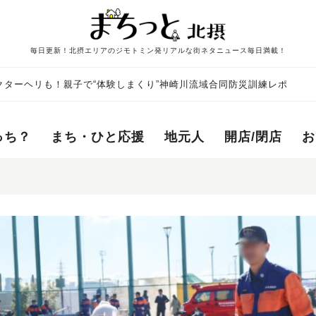
毎日更新！北摂エリアのジモトミン発リアルな街ネタニュース毎日満載！
クターヘリも！親子で“体験しまくり”神崎川流域合同防災訓練レポ
っち？
まち・ひと応援
地元人
開店/閉店
お