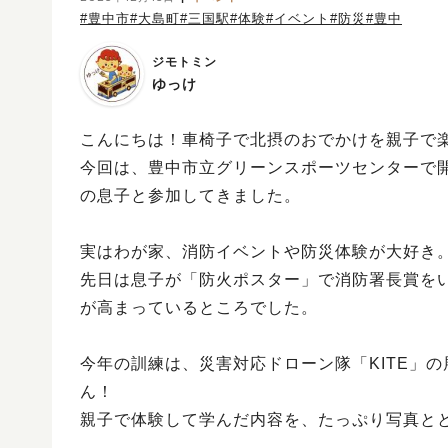
#豊中市
#大島町
#三国駅
#体験
#イベント
#防災
#豊中
ジモトミン
ゆっけ
こんにちは！車椅子で北摂のおでかけを親子で
今回は、豊中市立グリーンスポーツセンターで開
の息子と参加してきました。
実はわが家、消防イベントや防災体験が大好き
先日は息子が「防火ポスター」で消防署長賞をい
が高まっているところでした。
今年の訓練は、災害対応ドローン隊「KITE」
ん！
親子で体験して学んだ内容を、たっぷり写真と