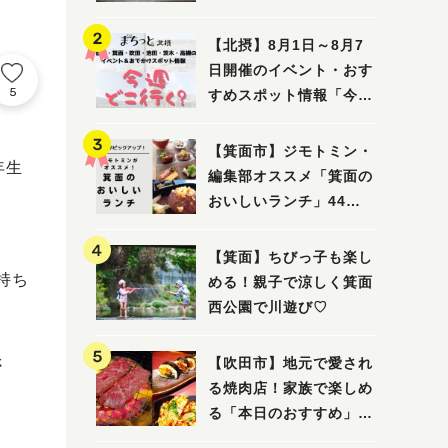
ってみました！
【北摂】8月1日～8月7
日開催のイベント・おす
5
すめスポット情報「今週
どこいく？」（豊中・箕
面・吹田・池田・茨木・
【箕面市】ジモトミン・
年生
高槻）
編集部オススメ「箕面の
おいしいランチ」44
選 〜おしゃれな人気店
から穴場まで！〜
【箕面】ちびっ子も楽し
持ち
める！親子で涼しく箕面
西公園で川遊び♡
さ
【吹田市】地元で愛され
る焼肉店！家族で楽しめ
る「本日のおすすめ」で
大満足の焼肉時間