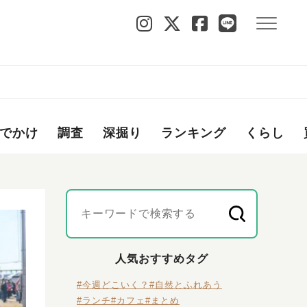
でかけ
調査
深掘り
ランキング
くらし
人気おすすめタグ
#今週どこいく？
#自然とふれあう
#ランチ
#カフェ
#まとめ