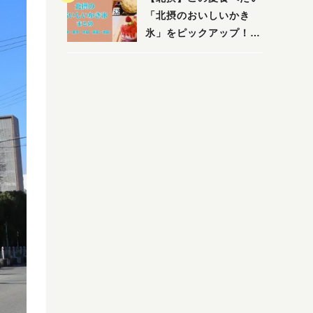
店まで〜
「北摂のおいしいかき
氷」をピックアップ！
（茨木・豊中・吹田・箕
面・池田）