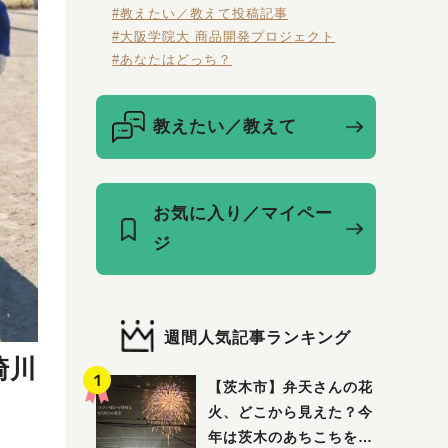
#教えたい／教えて投稿記事
#大阪学院大 商品開発プロジェクト
#あなたはどっち？
教えたい／教えて
お気に入り／マイペー
ジ
週間人気記事ランキング
崎川
【茨木市】弁天さんの花
火、どこから見えた？今
年は茨木のあちこちを巡