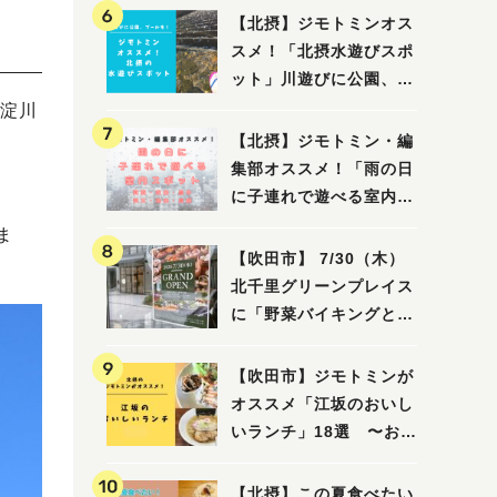
【北摂】ジモトミンオス
スメ！「北摂水遊びスポ
ット」川遊びに公園、プ
ールも！（豊中・箕面・
淀川
吹田・茨木・高槻）
【北摂】ジモトミン・編
集部オススメ！「雨の日
に子連れで遊べる室内ス
ポット」まとめ（高槻・
ま
箕面・吹田・豊中・茨
【吹田市】 7/30（木）
木・池田）
北千里グリーンプレイス
に「野菜バイキングと飲
茶 Lei can ting 北千
里店」がオープン予定！
【吹田市】ジモトミンが
オススメ「江坂のおいし
いランチ」18選 〜おし
ゃれな人気店から、おひ
とりさまでも楽しめるお
【北摂】この夏食べたい