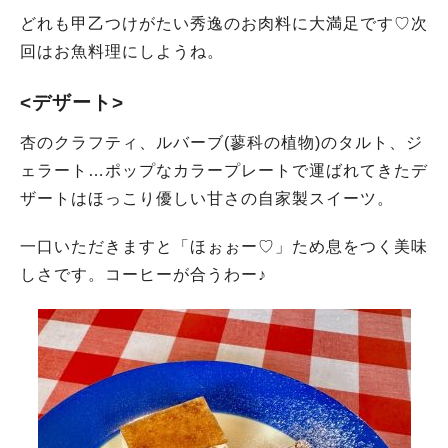
どれも甲乙つけがたい秀逸のお肉料に大満足です♡次
回はお魚料理にしようね。
<デザート>
杏のクラフティ、ルバーブ(蓼科の植物)のタルト、ジ
ェラート…ポップなカラープレートで運ばれてきたデ
ザートはほっこり優しい甘さの自家製スイーツ。
一口いただきますと「ほぉぉー♡」ため息をつく美味
しさです。コーヒーが合うわー♪