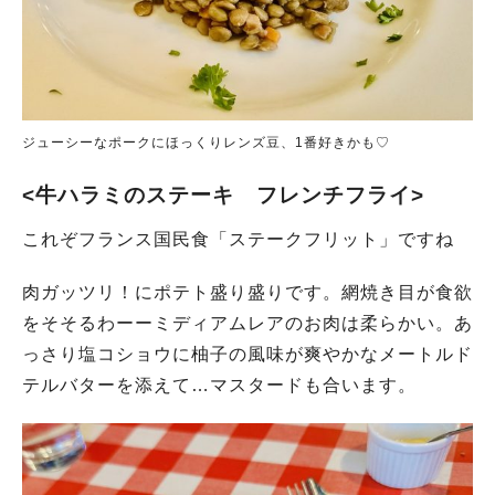
ジューシーなポークにほっくりレンズ豆、1番好きかも♡
<牛ハラミのステーキ フレンチフライ>
これぞフランス国民食「ステークフリット」ですね
肉ガッツリ！にポテト盛り盛りです。網焼き目が食欲
をそそるわーーミディアムレアのお肉は柔らかい。あ
っさり塩コショウに柚子の風味が爽やかなメートルド
テルバターを添えて…マスタードも合います。