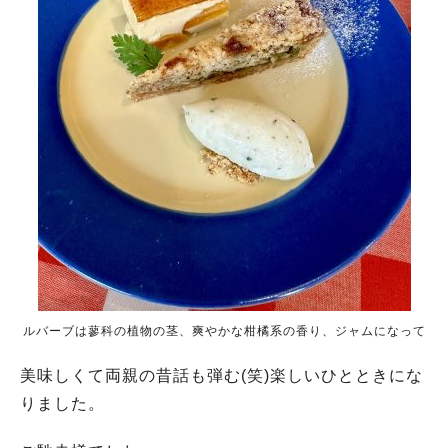
人気のキーワード
#今週どこいく？
#自然とふれあう
#ランチ
#カフェ
#まとめ
#教えたい／教えて投稿記事
#大阪学院大 商品開発プロジェクト
#あなたはどっち？
ルバーブは蓼科の植物の茎、爽やかな柑橘系の香り、ジャムになって
美味しくて両親の昔話も弾む(笑)楽しいひとときにな
りました。