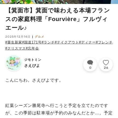
【箕面市】箕面で味わえる本場フラン
スの家庭料理「Fourvière」フルヴィ
エール♪
2025年12月14日
グルメ
#粟生新家
#国道171号
#ランチ
#テイクアウト
#ディナー
#フレンチ
#クリスマス
#忘年会
ジモトミン
さえぴよ
0
26
こんにちわ。さえぴよです。
紅葉シーズン勝尾寺へ行こうと予定を立てたのです
が、この季節は駐車場が予約のみなんだとか…。予定