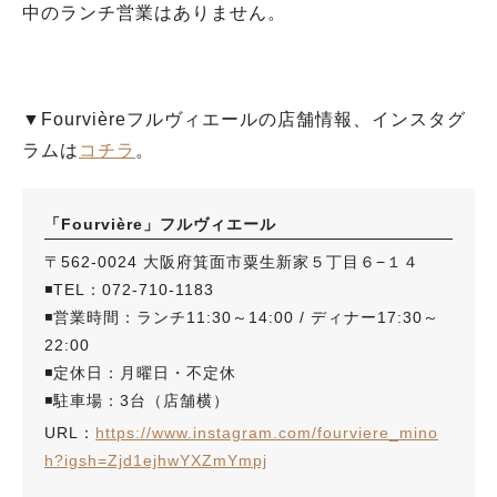
中のランチ営業はありません。
▼Fourvièreフルヴィエールの店舗情報、インスタグ
ラムは
コチラ
。
「Fourvière」フルヴィエール
〒562-0024 大阪府箕面市粟生新家５丁目６−１４
◾️TEL：072-710-1183
◾️営業時間：ランチ11:30～14:00 / ディナー17:30～
22:00
◾️定休日：月曜日・不定休
◾️駐車場：3台（店舗横）
URL：
https://www.instagram.com/fourviere_mino
h?igsh=Zjd1ejhwYXZmYmpj